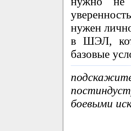
нужно не 
уверенност
нужен лично
в ШЭЛ, кот
базовые усл
подскажит
постиндуст
боевыми ис