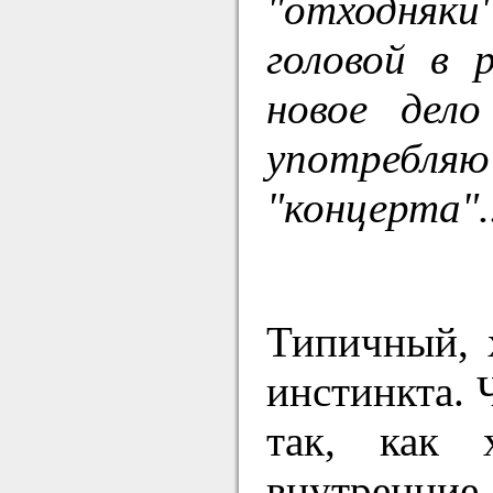
"отходняки"
головой в 
новое дел
употребля
"концерта"..
Типичный, 
инстинкта. 
так, как 
внутренние,