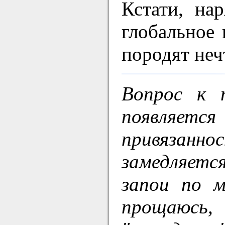
Кстати, на
глобальное 
породят неч
Вопрос к 
появляетс
привязанн
замедляется
запои по м
прощаюсь