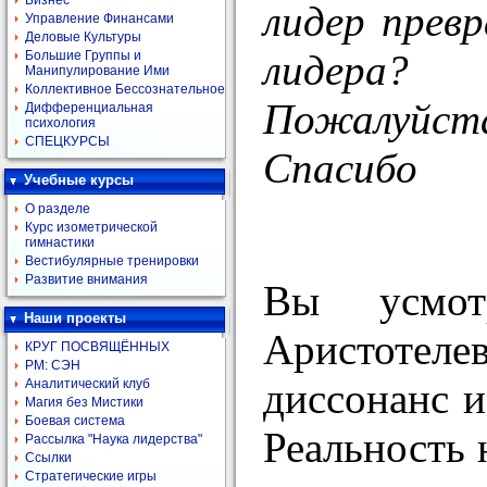
Бизнес
лидер прев
Управление Финансами
Деловые Культуры
лидера?
Большие Группы и
Манипулирование Ими
Коллективное Бессознательное
Пожалуйста
Дифференциальная
психология
СПЕЦКУРСЫ
Спасибо
Учебные курсы
О разделе
Курс изометрической
гимнастики
Вестибулярные тренировки
Развитие внимания
Вы усмот
Наши проекты
Аристотеле
КРУГ ПОСВЯЩЁННЫХ
РМ: СЭН
диссонанс и
Аналитический клуб
Магия без Мистики
Боевая система
Реальность 
Рассылка "Наука лидерства"
Ссылки
Стратегические игры