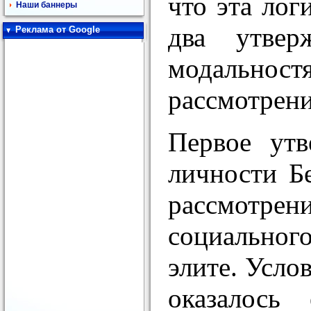
что эта лог
Наши баннеры
два утвер
Реклама от Google
модальнос
рассмотрени
Первое утв
личности Б
рассмотре
социальног
элите. Усло
оказалось