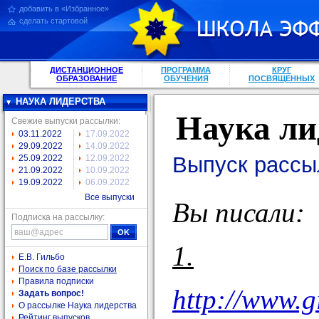
добавить в «Избранное»
сделать стартовой
ДИСТАНЦИОННОЕ
ПРОГРАММА
КРУГ
ОБРАЗОВАНИЕ
ОБУЧЕНИЯ
ПОСВЯЩЕННЫХ
НАУКА ЛИДЕРСТВА
Наука ли
Свежие выпуски рассылки:
03.11.2022
17.09.2022
29.09.2022
14.09.2022
Выпуск рассы
25.09.2022
12.09.2022
21.09.2022
10.09.2022
19.09.2022
06.09.2022
Все выпуски
Вы писали:
Подписка на рассылку:
1.
Е.В. Гильбо
Поиск по базе рассылки
Правила подписки
http://www.g
Задать вопрос!
О рассылке Наука лидерства
Рейтинг выпусков