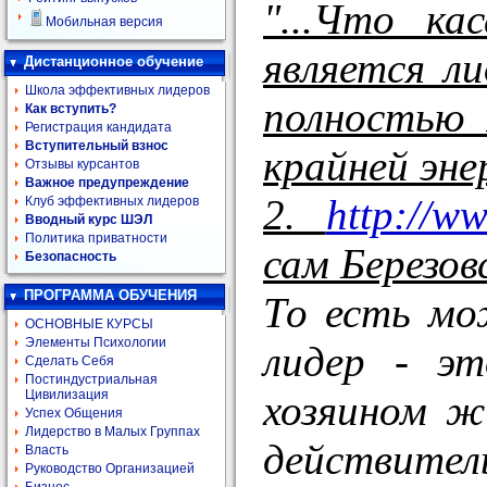
"...Что ка
Мобильная версия
является л
Дистанционное обучение
Школа эффективных лидеров
полностью 
Как вступить?
Регистрация кандидата
Вступительный взнос
крайней эне
Отзывы курсантов
Важное предупреждение
2.
http://w
Клуб эффективных лидеров
Вводный курс ШЭЛ
Политика приватности
сам Березов
Безопасность
ПРОГРАММА ОБУЧЕНИЯ
То есть мо
ОСНОВНЫЕ КУРСЫ
Элементы Психологии
лидер - э
Сделать Себя
Постиндустриальная
хозяином ж
Цивилизация
Успех Общения
Лидерство в Малых Группах
действитель
Власть
Руководство Организацией