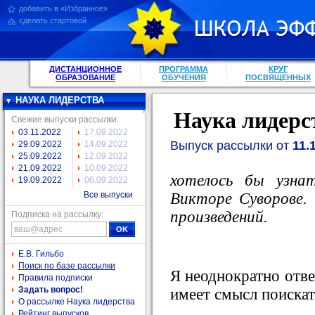
добавить в «Избранное»
сделать стартовой
ДИСТАНЦИОННОЕ
ПРОГРАММА
КРУГ
ОБРАЗОВАНИЕ
ОБУЧЕНИЯ
ПОСВЯЩЕННЫХ
НАУКА ЛИДЕРСТВА
Наука лидерс
Свежие выпуски рассылки:
03.11.2022
17.09.2022
Выпуск рассылки от
11.
29.09.2022
14.09.2022
25.09.2022
12.09.2022
21.09.2022
10.09.2022
хотелось бы узна
19.09.2022
06.09.2022
Викторе Суворове.
Все выпуски
произведений.
Подписка на рассылку:
Е.В. Гильбо
Поиск по базе рассылки
Я неоднократно отве
Правила подписки
Задать вопрос!
имеет смысл поискать
О рассылке Наука лидерства
Рейтинг выпусков