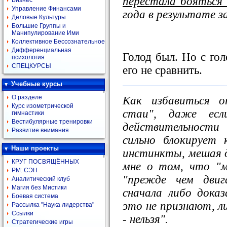
перестала бояться 
Бизнес
Управление Финансами
года в результате з
Деловые Культуры
Большие Группы и
Манипулирование Ими
Коллективное Бессознательное
Дифференциальная
Голод был. Но с го
психология
СПЕЦКУРСЫ
его не сравнить.
Учебные курсы
О разделе
Как избавиться о
Курс изометрической
стаи", даже ес
гимнастики
Вестибулярные тренировки
действительности
Развитие внимания
сильно блокирует 
Наши проекты
инстинкты, мешая д
КРУГ ПОСВЯЩЁННЫХ
мне о том, что "мн
РМ: СЭН
"прежде чем двиг
Аналитический клуб
Магия без Мистики
сначала либо дока
Боевая система
это не признают, ли
Рассылка "Наука лидерства"
Ссылки
- нельзя".
Стратегические игры