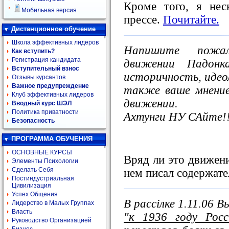
Кроме того, я нес
Мобильная версия
прессе.
Почитайте.
Дистанционное обучение
Школа эффективных лидеров
Напишите пожал
Как вступить?
Регистрация кандидата
движении Падонк
Вступительный взнос
историчность, идео
Отзывы курсантов
Важное предупреждение
также ваше мнени
Клуб эффективных лидеров
движении.
Вводный курс ШЭЛ
Политика приватности
Ахтунги НУ САйте!
Безопасность
ПРОГРАММА ОБУЧЕНИЯ
ОСНОВНЫЕ КУРСЫ
Вряд ли это движени
Элементы Психологии
Сделать Себя
нем писал содержате
Постиндустриальная
Цивилизация
Успех Общения
В рассілке 1.11.06 
Лидерство в Малых Группах
Власть
"к 1936 году Рос
Руководство Организацией