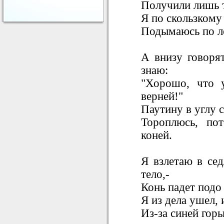
Получили лишь те
Я по скользкому
Подымаюсь по ле
А внизу говорят
знаю:
"Хорошо, что у
верней!"
Паутину в углу 
Тороплюсь, по
коней.
Я взлетаю в сед
тело,-
Конь падет подо 
Я из дела ушел, 
Из-за синей горы