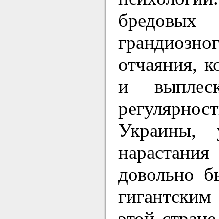
бредовых
грандиозно
отчаяния, к
и выплес
регулярнос
Украины, 
нарастани
довольно б
гигантским
этой стране