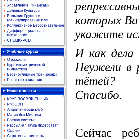
Бизнес
репрессивн
Управление Финансами
Деловые Культуры
которых Ваш
Большие Группы и
Манипулирование Ими
Коллективное Бессознательное
укажите ис
Дифференциальная
психология
СПЕЦКУРСЫ
И как дела
Учебные курсы
О разделе
Неужели в 
Курс изометрической
гимнастики
Вестибулярные тренировки
тётей?
Развитие внимания
Спасибо.
Наши проекты
КРУГ ПОСВЯЩЁННЫХ
РМ: СЭН
Аналитический клуб
Магия без Мистики
Боевая система
Рассылка "Наука лидерства"
Сейчас реб
Ссылки
Стратегические игры