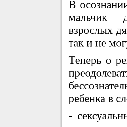
В осознани
мальчик д
взрослых дя
так и не мо
Теперь о ре
преодолев
бессознате
ребенка в с
- сексуаль