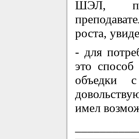
ШЭЛ, по
преподават
роста, уви
- для потр
это способ
объедки 
довольствую
имел возмож
__________