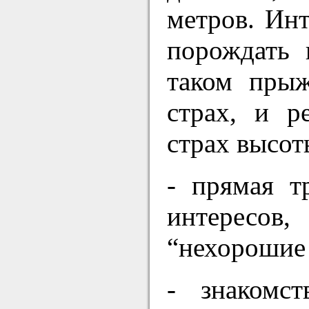
метров. Инт
порождать 
таком прыж
страх, и р
страх высоты
- прямая т
интересов
“нехорошие 
- знакомст