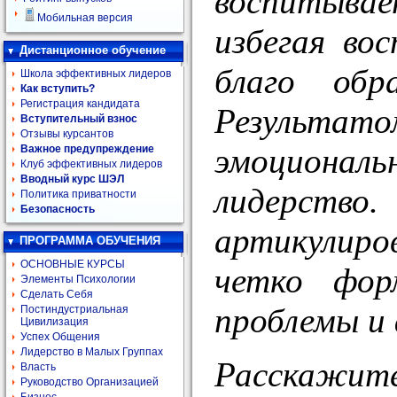
воспитывае
Мобильная версия
избегая во
Дистанционное обучение
благо обр
Школа эффективных лидеров
Как вступить?
Регистрация кандидата
Результато
Вступительный взнос
Отзывы курсантов
эмоциональ
Важное предупреждение
Клуб эффективных лидеров
Вводный курс ШЭЛ
лидерст
Политика приватности
Безопасность
артикулиро
ПРОГРАММА ОБУЧЕНИЯ
ОСНОВНЫЕ КУРСЫ
четко фор
Элементы Психологии
Сделать Себя
проблемы и
Постиндустриальная
Цивилизация
Успех Общения
Лидерство в Малых Группах
Расскажите
Власть
Руководство Организацией