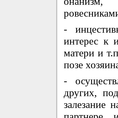
онанизм,
ровесниками
- инцестив
интерес к 
матери и т.
позе хозяина
- осуществ
других, по
залезание н
партнере 