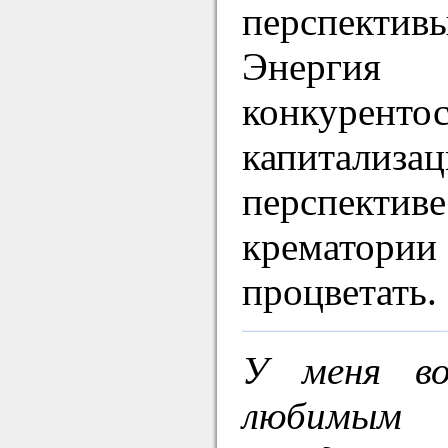
перспекти
Энерги
конкурент
капитализац
перспектив
крематор
процветать.
У меня во
любимым