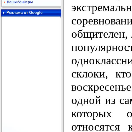
Наши баннеры
экстрема
Реклама от Google
соревнован
общителен, 
популярнос
одноклассн
склоки, кт
воскресень
одной из са
которых о
относятся 