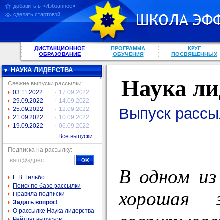
добавить в «Избранное»
сделать стартовой
ДИСТАНЦИОННОЕ
ПРОГРАММА
КРУГ
ОБРАЗОВАНИЕ
ОБУЧЕНИЯ
ПОСВЯЩЕННЫХ
НАУКА ЛИДЕРСТВА
Наука ли
Свежие выпуски рассылки:
03.11.2022
17.09.2022
29.09.2022
14.09.2022
Выпуск рассы
25.09.2022
12.09.2022
21.09.2022
10.09.2022
19.09.2022
06.09.2022
Все выпуски
Подписка на рассылку:
В одном из
Е.В. Гильбо
Поиск по базе рассылки
хорошая з
Правила подписки
Задать вопрос!
О рассылке Наука лидерства
Рейтинг выпусков