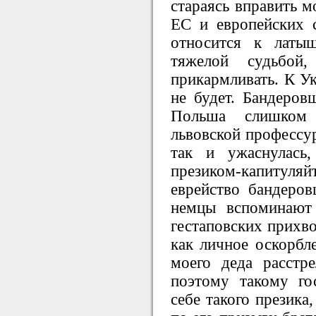
стараясь вправить м
ЕС и европейских с
относится к латы
тяжелой судьбой
прикармливать. К Ук
не будет. Бандеро
Польша слишком
львовской профессу
так и ужаснулась
презиком-капиту
еврейство бандеро
немцы вспоминают
гестаповских прихво
как личное оскорбл
моего деда расстр
поэтому такому гос
себе такого презика,