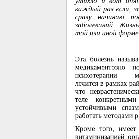
утихло и вот опят
каждый раз если, ч
сразу начинаю п
заболеваний. Жизн
той или иной форме
Эта болезнь называ
медикаментозно п
психотерапии – м
лечится в рамках ра
что неврастеничес
теле конкретным
устойчивыми спаз
работать методами р
Кроме того, имеет
витаминизацией орг