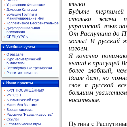
Бизнес
языки.
Управление Финансами
Деловые Культуры
Будьте терпимей
Большие Группы и
столько желчи 
Манипулирование Ими
Коллективное Бессознательное
украинский язык на
Дифференциальная
От Распутина до П
психология
СПЕЦКУРСЫ
хохлы! И русский 
изгоем.
Учебные курсы
Я конечно понима
О разделе
Курс изометрической
выпад в присущей Ва
гимнастики
Вестибулярные тренировки
более злобный, че
Развитие внимания
Ваше дело, но помн
Наши проекты
слов я русской вс
КРУГ ПОСВЯЩЁННЫХ
большим уважением 
РМ: СЭН
носителям.
Аналитический клуб
Магия без Мистики
Боевая система
Рассылка "Наука лидерства"
Ссылки
Путина с Распутиным
Стратегические игры