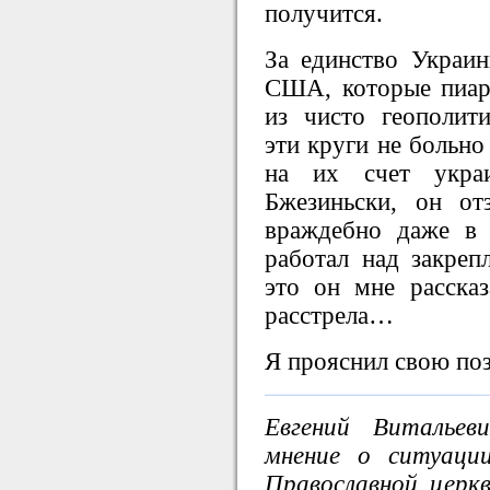
получится.
За единство Украи
США, которые пиар
из чисто геополит
эти круги не больно
на их счет укра
Бжезиньски, он от
враждебно даже в 
работал над закреп
это он мне рассказ
расстрела…
Я прояснил свою по
Евгений Виталье
мнение о ситуаци
Православной церк