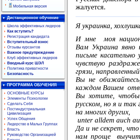
жалуется.
Мобильная версия
Дистанционное обучение
Я украинка, хохлушк
Школа эффективных лидеров
Как вступить?
Регистрация кандидата
И мне моя национ
Вступительный взнос
Вам Украина явно
Отзывы курсантов
Важное предупреждение
письме касательно 
Клуб эффективных лидеров
чувствую раздраже
Вводный курс ШЭЛ
Политика приватности
грязи, направленный
Безопасность
Вы не обижайтесь,
ПРОГРАММА ОБУЧЕНИЯ
каждом Вашем ответ
ОСНОВНЫЕ КУРСЫ
Вы хотите, чтобы
Элементы Психологии
русском, но я и так 
Сделать Себя
Постиндустриальная
на многих других,
Цивилизация
unter alldem auch au
Успех Общения
Лидерство в Малых Группах
Да и не секрет, что
Власть
нам проще выучить
Руководство Организацией