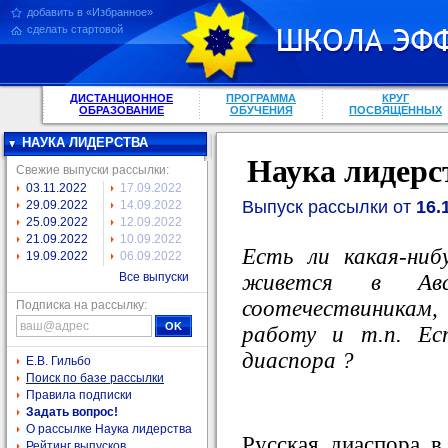
добавить в «Избранное»
сделать стартовой
ДИСТАНЦИОННОЕ
ПРОГРАММА
КРУГ
ОБРАЗОВАНИЕ
ОБУЧЕНИЯ
ПОСВЯЩЕННЫХ
НАУКА ЛИДЕРСТВА
Наука лидерс
Свежие выпуски рассылки:
03.11.2022
17.09.2022
Выпуск рассылки от
16.
29.09.2022
14.09.2022
25.09.2022
12.09.2022
21.09.2022
10.09.2022
Есть ли какая-ни
19.09.2022
06.09.2022
живется в Ав
Все выпуски
соотечествиникам
Подписка на рассылку:
работу и т.п. Ес
диаспора ?
Е.В. Гильбо
Поиск по базе рассылки
Правила подписки
Задать вопрос!
О рассылке Наука лидерства
Русская диаспора в
Рейтинг выпусков