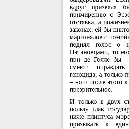
вдруг призвала б
примирению с Эсэ
отставка, а пожизне
законах: ей бы никт
маргиналов с помойк
поднял голос о н
Пэтэновцами, то его
при де Голле бы –
смеют оправдать 
геноцида, а только 
– но и после этого 
презрительное.
И только в двух с
пользу глав госуда
ниже плинтуса мора
призывать к ед