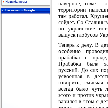
Наши баннеры
наверное, тоже – 
территории нынешн
Реклама от Google
там работал. Хрущев
сойдет. Со Сталины
но украинские ист
выпуск глобусов Укр
Теперь к делу. В де
особенно провод
прабабка с праде
Прабабка была за
русский. До сих по
усвоенная в детст
говорить, смягчая 
всегда было чуть 
этого и против укра
варился в этом с де
много друзей-укр