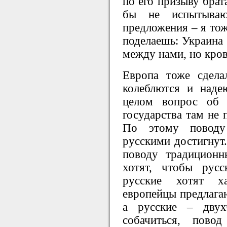
по его призыву брат
бы не испытываю
предложения – я тож
поделаешь: Украина 
между нами, но кров
Европа тоже сдел
колеблются и наде
целом вопрос об 
государства там не 
По этому поводу
русскими достигнут.
поводу традиционн
хотят, чтобы рус
русские хотят х
европейцы предлагаю
а русские – двух
собачиться, пово