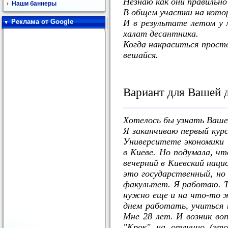
Незнаю как они правильно
Наши баннеры
В общем участки на кото
И в результате летом у 
Реклама от Google
халат десантника.
Когда накраситься просто
вешайся.
Вариант для Вашей д
Хотелось бы узнать Ваше
Я заканчиваю первый кур
Университете экономики 
в Киеве. Но подумала, ч
вечерний в Киевский наци
это государственный, но
факультет. Я работаю. Т
нужно еще и на что-то ж
днем работать, учиться 
Мне 28 лет. И возник во
"Крок" на отлично (эт