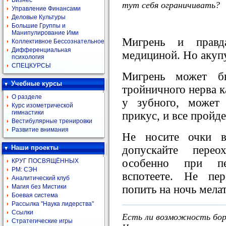
Бизнес
тут себя ограничивать?
Управление Финансами
Деловые Культуры
Большие Группы и
Манипулирование Ими
Мигрень и правд
Коллективное Бессознательное
Дифференциальная
медициной. Но акуп
психология
СПЕЦКУРСЫ
Мигрень может б
Учебные курсы
тройничного нерва к
О разделе
у зубного, может
Курс изометрической
гимнастики
прикус, и все пройде
Вестибулярные тренировки
Развитие внимания
Не носите очки в
допускайте пере
Наши проекты
особенно при пе
КРУГ ПОСВЯЩЁННЫХ
РМ: СЭН
вспотеете. Не пер
Аналитический клуб
попить на ночь мела
Магия без Мистики
Боевая система
Рассылка "Наука лидерства"
Ссылки
Есть ли возможность бор
Стратегические игры