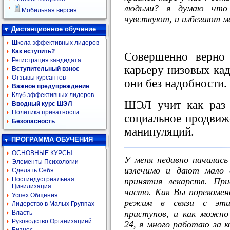
людьми? я думаю что 
Мобильная версия
чувствуют, и избегают м
Дистанционное обучение
Школа эффективных лидеров
Как вступить?
Совершенно верно 
Регистрация кандидата
карьеру низовых ка
Вступительный взнос
Отзывы курсантов
они без надобности.
Важное предупреждение
Клуб эффективных лидеров
ШЭЛ учит как раз 
Вводный курс ШЭЛ
Политика приватности
социальное продвиже
Безопасность
манипуляций.
ПРОГРАММА ОБУЧЕНИЯ
ОСНОВНЫЕ КУРСЫ
У меня недавно началась
Элементы Психологии
излечимо и дают мало в
Сделать Себя
Постиндустриальная
принятия лекарств. Пр
Цивилизация
часто. Как Вы порекоме
Успех Общения
режим в связи с эти
Лидерство в Малых Группах
приступов, и как можн
Власть
Руководство Организацией
24, я много работаю за 