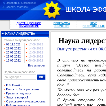
добавить в «Избранное»
сделать стартовой
ДИСТАНЦИОННОЕ
ПРОГРАММА
КРУГ
ОБРАЗОВАНИЕ
ОБУЧЕНИЯ
ПОСВЯЩЕННЫХ
НАУКА ЛИДЕРСТВА
Наука лидерс
Свежие выпуски рассылки:
03.11.2022
17.09.2022
Выпуск рассылки от
06.
29.09.2022
14.09.2022
25.09.2022
12.09.2022
21.09.2022
10.09.2022
В статьях по продвиже
19.09.2022
06.09.2022
пишут "Всегда имейт
Все выпуски
соглашайтесь на работ
Подписка на рассылку:
Соглашайтесь, если над
свою приверженность нач
бою. "
Е.В. Гильбо
По моему это как раз уч
Поиск по базе рассылки
Правила подписки
доволен был....
Задать вопрос!
С другой стороны без 
О рассылке Наука лидерства
крайней мере у нас . ест
Рейтинг выпусков