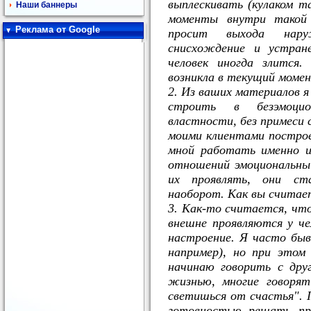
выплескивать (кулаком т
Наши баннеры
моменты внутри такой 
Реклама от Google
просит выхода нару
снисхождение и устран
человек иногда злится
возникла в текущий моме
2. Из ваших материалов 
строить в безэмоцио
властности, без примеси 
моими клиентами построе
мной работать именно из
отношений эмоциональный
их проявлять, они с
наоборот. Как вы считае
3. Как-то считается, чт
внешне проявляются у че
настроение. Я часто быв
например), но при этом
начинаю говорить с дру
жизнью, многие говорят
светишься от счастья". 
готовностью решать пр