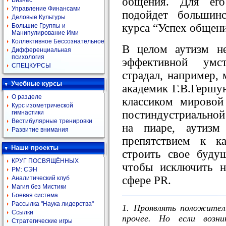
общения. Для его
Бизнес
Управление Финансами
подойдет большин
Деловые Культуры
курса “Успех общени
Большие Группы и
Манипулирование Ими
Коллективное Бессознательное
В целом аутизм не
Дифференциальная
психология
эффективной умс
СПЕЦКУРСЫ
страдал, например, 
Учебные курсы
академик Г.В.Гершун
О разделе
классиком мировой
Курс изометрической
постиндустриальной
гимнастики
Вестибулярные тренировки
на пиаре, аутизм
Развитие внимания
препятствием к к
Наши проекты
строить свое буду
КРУГ ПОСВЯЩЁННЫХ
чтобы исключить н
РМ: СЭН
сфере PR.
Аналитический клуб
Магия без Мистики
Боевая система
Рассылка "Наука лидерства"
1. Проявлять положител
Ссылки
прочее. Но если возн
Стратегические игры