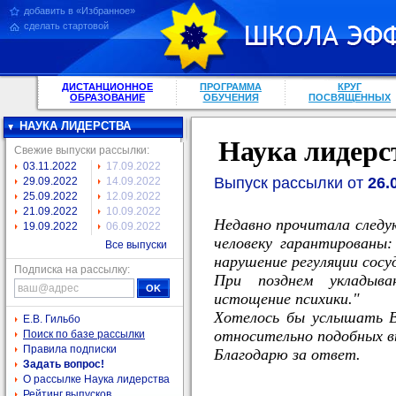
добавить в «Избранное»
сделать стартовой
ДИСТАНЦИОННОЕ
ПРОГРАММА
КРУГ
ОБРАЗОВАНИЕ
ОБУЧЕНИЯ
ПОСВЯЩЕННЫХ
НАУКА ЛИДЕРСТВА
Наука лидерс
Свежие выпуски рассылки:
03.11.2022
17.09.2022
Выпуск рассылки от
26.
29.09.2022
14.09.2022
25.09.2022
12.09.2022
21.09.2022
10.09.2022
Недавно прочитала следу
19.09.2022
06.09.2022
человеку гарантированы:
Все выпуски
нарушение регуляции сосу
Подписка на рассылку:
При позднем укладыва
истощение психики."
Хотелось бы услышать 
Е.В. Гильбо
относительно подобных в
Поиск по базе рассылки
Правила подписки
Благодарю за ответ.
Задать вопрос!
О рассылке Наука лидерства
Рейтинг выпусков