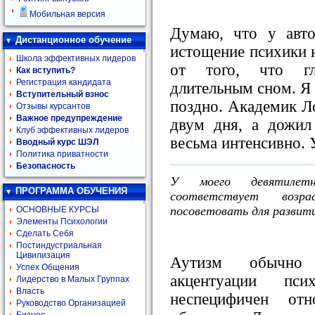
Мобильная версия
Думаю, что у авто
Дистанционное обучение
истощение психики не
Школа эффективных лидеров
от того, что гл
Как вступить?
Регистрация кандидата
длительным сном. Я 
Вступительный взнос
поздно. Академик Ло
Отзывы курсантов
Важное предупреждение
двум дня, а дожил
Клуб эффективных лидеров
весьма интенсивно. 
Вводный курс ШЭЛ
Политика приватности
Безопасность
У моего девятилет
ПРОГРАММА ОБУЧЕНИЯ
соответствует воз
посоветовать для развити
ОСНОВНЫЕ КУРСЫ
Элементы Психологии
Сделать Себя
Постиндустриальная
Цивилизация
Аутизм обычно 
Успех Общения
акцентуации пс
Лидерство в Малых Группах
Власть
неспецифичен отн
Руководство Организацией