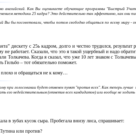
ьно английский. Как Вы оцениваете обучающие программы "Быстрый Учит
нением методики 25 кадра? Это действительно так эффективно, как они пи
ий Вы бы посоветовали, чтобы потом свободно общаться по всему миру - он
нта” дискету с 25ь кадром, долго и честно трудился, результат 
му не работает. Сказали, что это я такой ущербный и надо обрат
али Толкачева. Когда я сказал, что уже 10 лет знаком с Толкаче
ь Гильбо – тот обязательно поможет.
о плохо и обращаться не к кому…
му при голосовании будет отменен пункт "против всех". Как теперь лучше пр
елать его недействительным (отметив всех кандидатов) или вообще не ходит
ала в зубах кусок сыра. Пробегала внизу лиса, спрашивает:
а Путина или против?