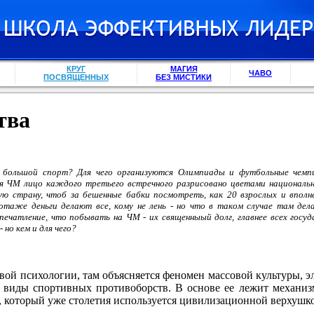
КРУГ
МАГИЯ
ЧАВО
ПОСВЯЩЕННЫХ
БЕЗ МИСТИКИ
тва
н большой спорт? Для чего организуются Олимпиады и футбольные чем
мя ЧМ лицо каждого третьего встречного разрисовано цветами национал
гую страну, чтоб за бешенные бабки посмотреть, как 20 взрослых и впол
таже деньги делают все, кому не лень - но что в таком случае там де
ечатление, что побывать на ЧМ - их священныый долг, главнее всех госуда
но кем и для чего?
вой психологии, там объясняется феномен массовой культуры, э
е виды спортивных противоборств. В основе ее лежит механи
й, который уже столетия используется цивилизационной верхушк