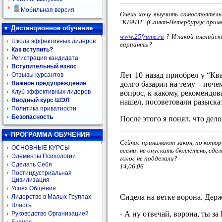
Мобильная версия
Очень хочу выучить самостоятел
"КВАНТ" (Санкт-Петербург)с приме
Дистанционное обучение
www.25frame.ru
? И какой английск
Школа эффективных лидеров
варианты?
Как вступить?
Регистрация кандидата
Вступительный взнос
Лет 10 назад приобрел у “Ква
Отзывы курсантов
долго базарил на тему – поче
Важное предупреждение
Клуб эффективных лидеров
вопрос, к какому, рекомендов
Вводный курс ШЭЛ
нашел, посоветовали разыскат
Политика приватности
Безопасность
После этого я понял, что дел
ПРОГРАММА ОБУЧЕНИЯ
Сейчас принимают закон, по которо
ОСНОВНЫЕ КУРСЫ
всеми: не опускать бюллетень, сд
Элементы Психологии
голос не подделали?
Сделать Себя
14,06,06
Постиндустриальная
Цивилизация
Успех Общения
Сидела на ветке ворона. Держ
Лидерство в Малых Группах
Власть
- А ну отвечай, ворона, ты з
Руководство Организацией