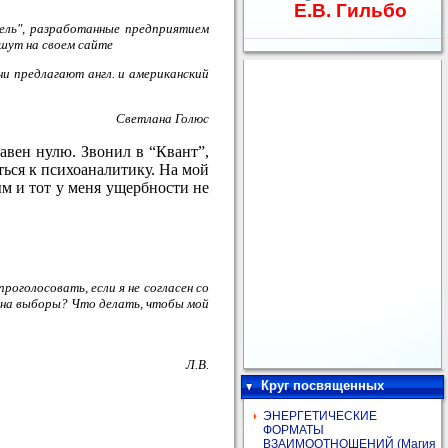
Е.В. Гильбо
ель", разработанные предприятием
шут на своем сайте
и предлагают англ. и американский
Светлана Голюс
равен нулю. Звонил в “Квант”,
иться к психоаналитику. На мой
вым и тот у меня ущербности не
оголосовать, если я не согласен со
ь на выборы? Что делать, чтобы мой
Л.В.
Круг посвященных
ЭНЕРГЕТИЧЕСКИЕ
ФОРМАТЫ
ВЗАИМООТНОШЕНИЙ (Магия