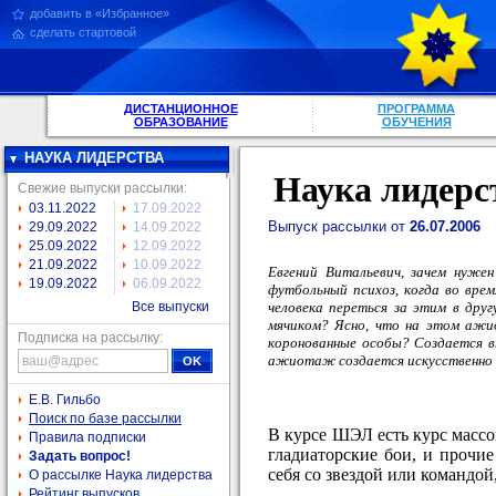
добавить в «Избранное»
сделать стартовой
ДИСТАНЦИОННОЕ
ПРОГРАММА
ОБРАЗОВАНИЕ
ОБУЧЕНИЯ
НАУКА ЛИДЕРСТВА
Наука лидерс
Свежие выпуски рассылки:
03.11.2022
17.09.2022
Выпуск рассылки от
26.07.2006
29.09.2022
14.09.2022
25.09.2022
12.09.2022
21.09.2022
10.09.2022
Евгений Витальевич, зачем нуже
19.09.2022
06.09.2022
футбольный психоз, когда во вре
человека переться за этим в дру
Все выпуски
мячиком? Ясно, что на этом ажио
Подписка на рассылку:
коронованные особы? Создается вп
ажиотаж создается искусственно - 
Е.В. Гильбо
Поиск по базе рассылки
В курсе ШЭЛ есть курс массо
Правила подписки
гладиаторские бои, и прочи
Задать вопрос!
себя со звездой или командо
О рассылке Наука лидерства
Рейтинг выпусков