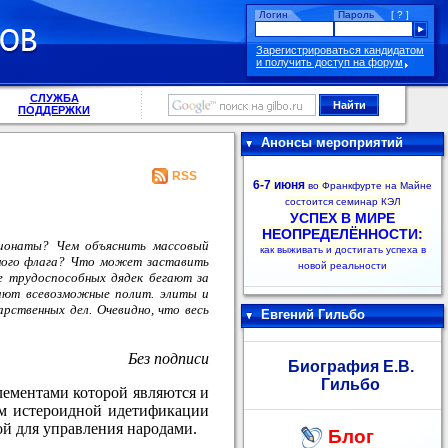
Логин
Пароль
[ ? ]
Зарегистрироваться кандидатом
и получить доступ на форум
СЛУЖБА
ПОДДЕРЖКИ
Анонсы мероприятий
RSS
6-7 июня
во Франкфурте на Майне
состоится семинар КЭЛ
УСПЕХ В МИРЕ
НЕОПРЕДЕЛЁННОСТИ:
пионаты? Чем объяснить массовый
как выживать и достигать успеха в
ьного флага? Что может заставить
новой реальности
не трудоспособных дядек бегают за
лают всевозможные полит. элиты и
рственных дел. Очевидно, что весь
Евгений Гильбо
Без подписи
Биография Е.В.
Гильбо
лементами которой являются и
зм истероидной идетификации
ой для управления народами.
Блог