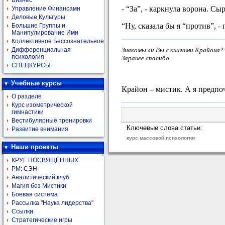
Бизнес
- “За”, - каркнула ворона. Сы
Управление Финансами
Деловые Культуры
“Ну, сказала бы я “против”, -
Большие Группы и
Манипулирование Ими
Коллективное Бессознательное
Знакомы ли Вы с книгами Крайона?
Дифференциальная
психология
Заранее спасибо.
СПЕЦКУРСЫ
Учебные курсы
Крайон – мистик. А я предп
О разделе
Курс изометрической
гимнастики
Вестибулярные тренировки
Ключевые слова статьи:
Развитие внимания
курс массовой психологии
Наши проекты
КРУГ ПОСВЯЩЁННЫХ
РМ: СЭН
Аналитический клуб
Магия без Мистики
Боевая система
Рассылка "Наука лидерства"
Ссылки
Стратегические игры