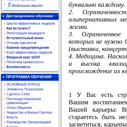
буквально каждому.
Мобильная версия
2. Ограниченно
Дистанционное обучение
альтернативных ме
Школа эффективных лидеров
жизни.
Как вступить?
3. Ограниченное
Регистрация кандидата
Вступительный взнос
которых не нужно 
Отзывы курсантов
(выставки, концерт
Важное предупреждение
Клуб эффективных лидеров
4. Медицина. Наско
Вводный курс ШЭЛ
и высока квали
Политика приватности
Безопасность
происхождение их к
ПРОГРАММА ОБУЧЕНИЯ
ОСНОВНЫЕ КУРСЫ
Элементы Психологии
1 У Вас есть стр
Сделать Себя
Постиндустриальная
Вашим воспитание
Цивилизация
Успех Общения
Вашей карьеры: В
Лидерство в Малых Группах
стараетесь быть не
Власть
Руководство Организацией
засветиться, карьеры