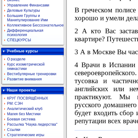
Бизнес
Управление Финансами
В греческом полисе 
Деловые Культуры
Большие Группы и
хорошо и умели делат
Манипулирование Ими
Коллективное Бессознательное
2 А кто Вас застав
Дифференциальная
психология
квартире? Путешест
СПЕЦКУРСЫ
3 А в Москве Вы час
Учебные курсы
О разделе
4 Врачи в Испании 
Курс изометрической
гимнастики
североевропейского.
Вестибулярные тренировки
тусовка и частич
Развитие внимания
английских или не
Наши проекты
практикуют. Мы н
КРУГ ПОСВЯЩЁННЫХ
русского домашнего 
РМ: СЭН
Аналитический клуб
будет входить сбор
Магия без Мистики
репутации всех врач
Боевая система
Рассылка "Наука лидерства"
Ссылки
Стратегические игры