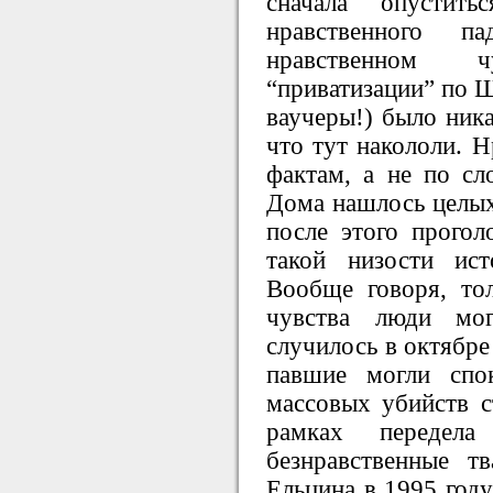
сначала опустит
нравственного п
нравственном 
“приватизации” по Ш
ваучеры!) было ника
что тут накололи. Н
фактам, а не по сл
Дома нашлось целых
после этого прогол
такой низости ист
Вообще говоря, то
чувства люди мо
случилось в октябре
павшие могли спо
массовых убийств с
рамках передела
безнравственные т
Ельцина в 1995 году