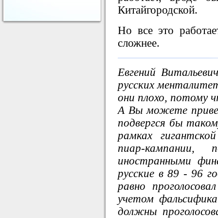
Китайгородской.
Но все это работае
сложнее.
Евгений Витальеви
русских менталитет
они плохо, потому ч
А Вы можете приве
подвергся бы таком
рамках гигантско
пиар-кампании, 
иностранными фин
русские в 89 - 96 г
равно проголосова
учетом фальсификац
должны проголосов