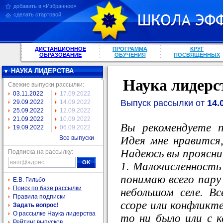
добавить в «Избранное»
сделать стартовой
ДИСТАНЦИОННОЕ
ПРОГРАММА
КРУГ
ОБРАЗОВАНИЕ
ОБУЧЕНИЯ
ПОСВЯЩЕННЫХ
НАУКА ЛИДЕРСТВА
Наука лидерс
Свежие выпуски рассылки:
03.11.2022
17.09.2022
Выпуск рассылки от
14.
29.09.2022
14.09.2022
25.09.2022
12.09.2022
21.09.2022
10.09.2022
Вы рекомендуете 
19.09.2022
06.09.2022
Идея мне нравится,
Все выпуски
Надеюсь вы проясн
Подписка на рассылку:
1. Малочисленность 
понимаю всего пару 
Е.В. Гильбо
Поиск по базе рассылки
небольшом селе. В
Правила подписки
ссоре или конфликте
Задать вопрос!
О рассылке Наука лидерства
то ни было или с к
Рейтинг выпусков