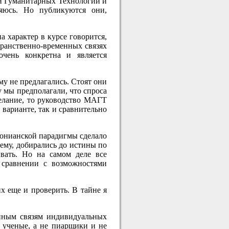
ии Гуманитарных Технологий и
ляюсь. Но публикуются они,
 характер в курсе говорится,
транственно-временных связях
очень конкретна и является
у не предлагались. Стоят они
у мы предполагали, что спроса
желание, то руководство МАГТ
 варианте, так и сравнительно
эконианской парадигмы сделало
ему, добирались до истины по
ывать. Но на самом деле все
 сравнении с возможностями
х еще и проверить. В тайне я
нным связям индивидуальных
 ученые, а не пиарщики и не