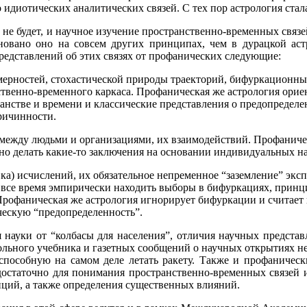
 идиотических аналитических связей. С тех пор астрология стал
то не будет, и научное изучение пространственно-временных свя
сновано оно на совсем других принципах, чем в дурацкой аст
едставлений об этих связях от профанических следующие:
мерностей, стохастической природы траекторий, бифуркационны
ственно-временного каркаса. Профаническая же астрология орие
анстве и времени и классические представления о предопределе
ричинности.
 между людьми и организациями, их взаимодействий. Профаничес
о делать какие-то заключения на основании индивидуальных на
ка) исчислений, их обязательное непременное “заземление” эк
все время эмпирически находить выборы в бифуркациях, прин
Профаническая же астрология игнорирует бифуркации и считае
ескую “предопределенность”.
я науки от “колбасы для населения”, отличия научных предста
льного учебника и газетных сообщений о научных открытиях не
пособную на самом деле летать ракету. Также и профаничес
достаточно для понимания пространственно-временных связей 
нций, а также определения существенных влияний.