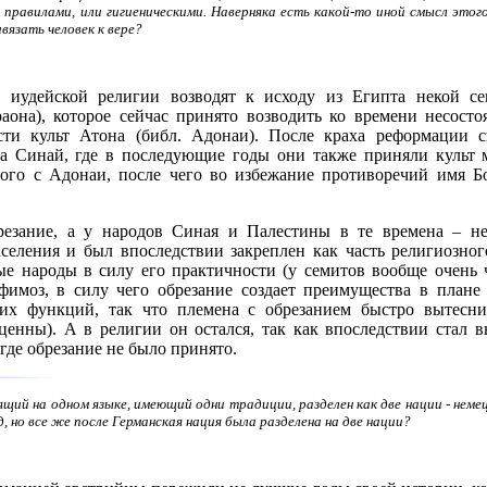
 правилами, или гигиеническими. Наверняка есть какой-то иной смысл этог
язать человек к вере?
 иудейской религии возводят к исходу из Египта некой се
аона), которое сейчас принято возводить ко времени несост
сти культ Атона (библ. Адонаи). После краха реформации
 Синай, где в последующие годы они также приняли культ м
ного с Адонаи, после чего во избежание противоречий имя 
езание, а у народов Синая и Палестины в те времена – нет
аселения и был впоследствии закреплен как часть религиозног
ые народы в силу его практичности (у семитов вообще очень 
имоз, в силу чего обрезание создает преимущества в плане
их функций, так что племена с обрезанием быстро вытесни
нны). А в религии он остался, так как впоследствии стал 
где обрезание не было принято.
ящий на одном языке, имеющий одни традиции, разделен как две нации - нем
, но все же после Германская нация была разделена на две нации?