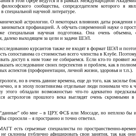
ования в этой сфере ведутся и в рамках Международной Академ
 философского сообщества, сопредседателем которого я яв
 а в специальной научной литературе.
анической астрологии. О некоторых влияниях даты рождения на
т заниматься профанацией. А обучать современной науке о прос
же специальная научная подготовка. Она очень объемна, 
, далеко выходящем за цели и задачи ШЭЛ.
сследованию курсантов также не входят в формат ШЭЛ и поэтом
ость сопоставима со стоимостью всего членства в Клубе. Поэтом
рывать доступ к ним тоже не собираемся. Если кто-то проявит 
аказать исследование своих перспектив и проблем, как в полном
ых аспектов (профориентации, личной жизни, здоровья и т.п.).
трологи, но в очень давние времена, еще до того, как засилье б
ечно, и в эпоху позитивизма отдельные люди понимали что к ч
лу этого обладали возможностью что-то адекватно предсказ
ся астрологов прошлого века выглядят очень скромными в
 “данные” обо мне – в ЦРУ, ФСБ или Моссаде, но неплохо бы и
 Вы спросили – я пространно и точно ответил.
МАГТ есть серьезные специалисты по пространственно-време
не склонны публично афишировать свои занятия, так как они