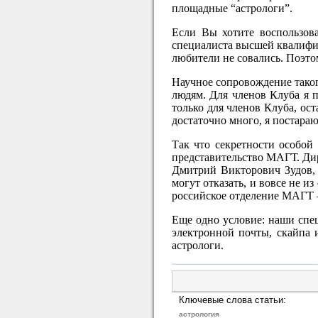
площадные “астрологи”.
Если Вы хотите воспользова
специалиста высшей квалифик
любители не совались. Поэто
Научное сопровождение тако
людям. Для членов Клуба я п
только для членов Клуба, ос
достаточно много, я постараю
Так что секретности особой
представительство МАГТ. Ди
Дмитрий Викторович Зудов,
могут отказать, и вовсе не и
российское отделение МАГТ –
Еще одно условие: наши спец
электронной почты, скайпа 
астрологи.
Ключевые слова статьи:
астрология