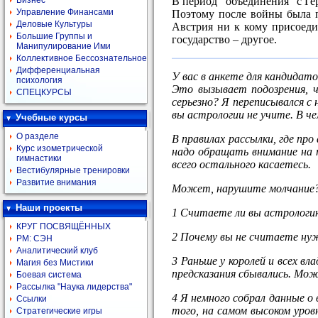
В период “объединения” с Г
Бизнес
Управление Финансами
Поэтому после войны была п
Деловые Культуры
Австрия ни к кому присоеди
Большие Группы и
государство – другое.
Манипулирование Ими
Коллективное Бессознательное
Дифференциальная
У вас в анкете для кандидат
психология
Это вызывает подозрения, ч
СПЕЦКУРСЫ
серьезно? Я переписывался с
вы астрологии не учите. В ч
Учебные курсы
О разделе
В правилах рассылки, где про
Курс изометрической
надо обращать внимание на 
гимнастики
всего остального касаетесь.
Вестибулярные тренировки
Развитие внимания
Может, нарушите молчание? 
Наши проекты
1 Считаете ли вы астрологи
КРУГ ПОСВЯЩЁННЫХ
2 Почему вы не считаете ну
РМ: СЭН
Аналитический клуб
3 Раньше у королей и всех в
Магия без Мистики
предсказания сбывались. Мо
Боевая система
Рассылка "Наука лидерства"
4 Я немного собрал данные о
Ссылки
того, на самом высоком уров
Стратегические игры