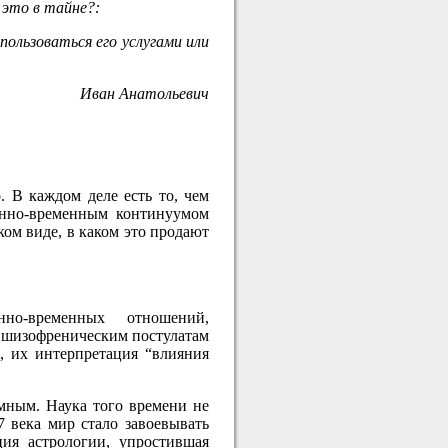
 это в тайне?:
пользоваться его услугами или
Иван Анатольевич
. В каждом деле есть то, чем
венно-временным континуумом
ком виде, в каком это продают
нно-временных отношений,
к шизофреническим постулатам
, их интерпретация “влияния
емным. Наука того времени не
7 века мир стало завоевывать
ция астрологии, упростившая