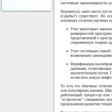
системные закономерности до
Разумеется, свято место пус
(судьбы?) существует. Но о
основных отличия научных пр
Учет квантовых законо
размерностей простран
представлений о простр
современную теорию п
Учет системных связей
возможным самонадеянн
Верификация (калибров
данными, позволяющая 
аналитическим путем. 
исчислить некую мифич
То есть это обычные отличи
или популярных книжек. Шко
работающий процессор или с
“астрологов” совершенно не
предсказания развития тенде