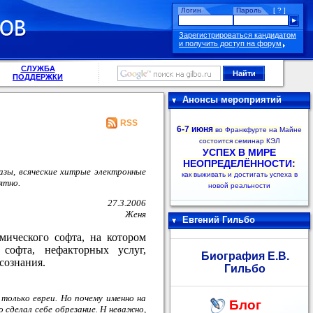
Логин
Пароль
[ ? ]
Зарегистрироваться кандидатом
и получить доступ на форум
СЛУЖБА
ПОДДЕРЖКИ
Анонсы мероприятий
RSS
6-7 июня
во Франкфурте на Майне
состоится семинар КЭЛ
УСПЕХ В МИРЕ
НЕОПРЕДЕЛЁННОСТИ:
зы, всяческие хитрые электронные
как выживать и достигать успеха в
ятно.
новой реальности
27.3.2006
Женя
Евгений Гильбо
мического софта, на котором
 софта, нефакторных услуг,
Биография Е.В.
сознания.
Гильбо
только евреи. Но почему именно на
Блог
о сделал себе обрезание. Н неважно,