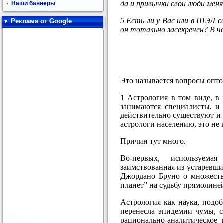
да и привычки свои люди мен
Наши баннеры
5 Есть ли у Вас или в ШЭЛ с
Реклама от Google
он тотально засекречен? В 
Это называется вопросы оптом
1 Астрология в том виде, в
занимаются специалисты, и 
действительно существуют и 
астрологи населению, это не
Причин тут много.
Во-первых, используемая
заимствованная из устаревш
Джордано Бруно о множестве
планет” на судьбу прямолине
Астрология как наука, подо
перенесла эпидемии чумы, с
рационально-аналитическое