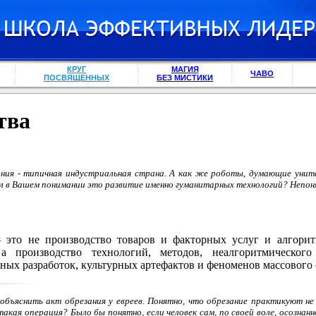
КРУГ
МАГИЯ
ЧАВО
ПОСВЯЩЕННЫХ
БЕЗ МИСТИКИ
тва
ия - типичная индустриальная страна. А как же роботы, думающие унита
л в Вашем понимании это развитие именно гуманитарных технологий? Непон
 это не производство товаров и факторных услуг и алгорит
а производство технологий, методов, неалгоритмического
ых разработок, культурных артефактов и феноменов массового 
объяснить акт обрезания у евреев. Понятно, что обрезание практикуют не 
акая операция? Было бы понятно, если человек сам, по своей воле, осознанн