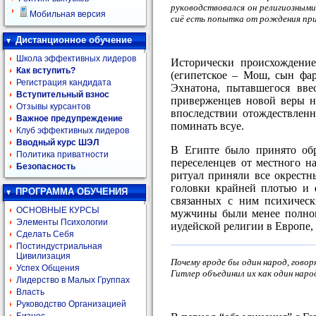
руководствовался он религиозными
Мобильная версия
сиё есть попытка от рождения прив
Дистанционное обучение
Школа эффективных лидеров
Исторически происхождение
Как вступить?
(египетское – Мош, сын фар
Регистрация кандидата
Эхнатона, пытавшегося вве
Вступительный взнос
приверженцев новой веры на
Отзывы курсантов
впоследствии отождествлен
Важное предупреждение
поминать всуе.
Клуб эффективных лидеров
Вводный курс ШЭЛ
В Египте было принято обр
Политика приватности
переселенцев от местного н
Безопасность
ритуал приняли все окрестн
головки крайней плотью и ф
ПРОГРАММА ОБУЧЕНИЯ
связанных с ним психическ
ОСНОВНЫЕ КУРСЫ
мужчины были менее полноце
Элементы Психологии
иудейской религии в Европе, 
Сделать Себя
Постиндустриальная
Цивилизация
Почему вроде бы один народ, говор
Успех Общения
Гитлер объединил их как один народ
Лидерство в Малых Группах
Власть
Руководство Организацией