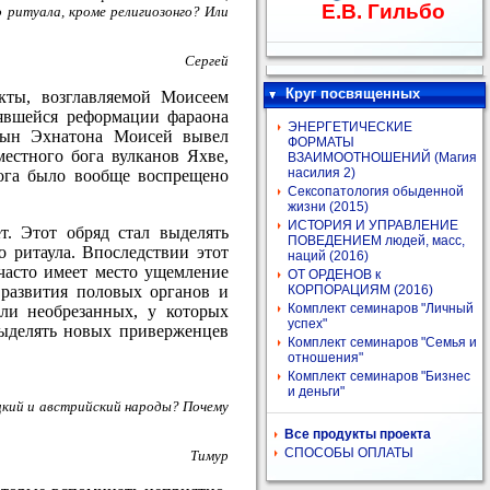
Е.В. Гильбо
о ритуала, кроме религиозонго? Или
Сергей
Круг посвященных
кты, возглавляемой Моисеем
оявшейся реформации фараона
ЭНЕРГЕТИЧЕСКИЕ
 сын Эхнатона Моисей вывел
ФОРМАТЫ
естного бога вулканов Яхве,
ВЗАИМООТНОШЕНИЙ (Магия
насилия 2)
Бога было вообще воспрещено
Сексопатология обыденной
жизни (2015)
ИСТОРИЯ И УПРАВЛЕНИЕ
. Этот обряд стал выделять
ПОВЕДЕНИЕМ людей, масс,
о ритаула. Впоследствии этот
наций (2016)
часто имеет место ущемление
ОТ ОРДЕНОВ к
 развития половых органов и
КОРПОРАЦИЯМ (2016)
Комплект семинаров "Личный
ли необрезанных, у которых
успех"
выделять новых приверженцев
Комплект семинаров "Семья и
отношения"
Комплект семинаров "Бизнес
и деньги"
ецкий и австрийский народы? Почему
Все продукты проекта
СПОСОБЫ ОПЛАТЫ
Тимур