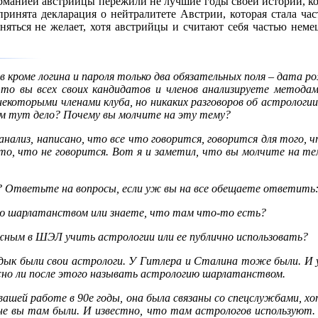
ерманией австрийцы пережили не лучшие годы своей истории, к
ринята декларация о нейтралитете Австрии, которая стала ча
няться не желает, хотя австрийцы и считают себя частью неме
ов кроме логина и пароля только два обязательных поля – дата
то вы всех своих кандидатов и членов анализируете методам
 некоторыми членами клуба, но никаких разговоров об астрологи
ем тут дело? Почему вы молчите на эту тему?
 анализ, написано, что все что говорится, говорится для того,
то, что не говорится. Вот я и заметил, что вы молчите на те
Ответьте на вопросы, если уж вы на все обещаете ответить
ю шарлатанством или знаете, что там что-то есть?
жным в ШЭЛ учить астрологии или ее публично использовать?
ладык были свои астрологи. У Гитлера и Сталина тоже были. И 
жно ли после этого называть астрологию шарлатанством.
 вашей работе в 90е годы, она была связаны со спецслужбами, х
не вы там были. И известно, что там астрологов используют. З