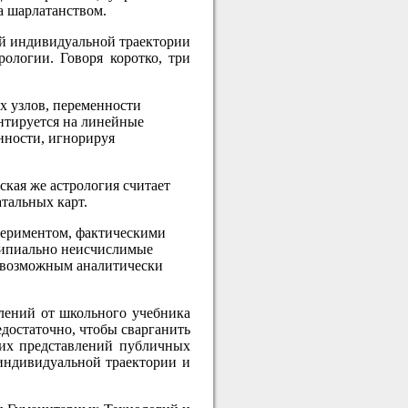
а шарлатанством.
зей индивидуальной траектории
рологии. Говоря коротко, три
х узлов, переменности
нтируется на линейные
нности, игнорируя
кая же астрология считает
тальных карт.
спериментом, фактическими
ципиально неисчислимые
т возможным аналитически
влений от школьного учебника
достаточно, чтобы сварганить
ких представлений публичных
индивидуальной траектории и