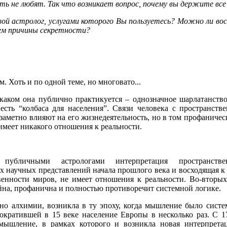
ять не любят. Так что возникает вопрос, почему вы держите все
вой астролог, услугами которого Вы пользуетесь? Можно ли вос
чем причины секретности?
. Хоть и по одной теме, но многовато...
 каком она публично практикуется – однозначное шарлатанство
есть “колбаса для населения”. Связи человека с пространст
заметно влияют на его жизнедеятельность, но в том профаничес
 имеет никакого отношения к реальности.
 публичными астрологами интерпретация пространстве
их научных представлений начала прошлого века и восходящая 
нности миров, не имеет отношения к реальности. Во-вторых
йна, профанична и полностью противоречит системной логике.
бно алхимии, возникла в ту эпоху, когда мышление было сист
ократившей в 15 веке население Европы в несколько раз. С 1
 мышление, в рамках которого и возникла новая интерпрета