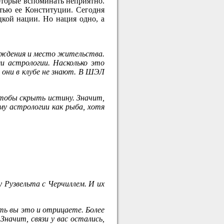
оторые вспоминать неприятно.
стью ее Конституции. Сегодня
цкой нации. Но нация одно, а
 рождения и место жительства.
и астрологии. Насколько это
и они в клубе не знают. В ШЭЛ
 чтобы скрыть истину. Значит,
му астрологии как рыба, хотя
:
у Рузвельта с Черчиллем. И их
оть вы это и отрицаете. Более
начит, связи у вас остались,