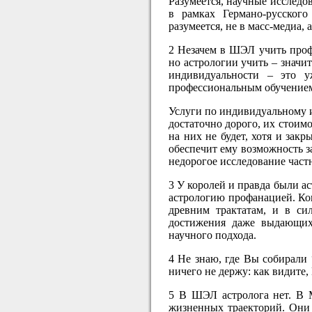
Разумеется, научные исслед
в рамках Германо-русского
разумеется, не в масс-медиа,
2 Незачем в ШЭЛ учить проф
но астрологии учить – значи
индивидуальности – это у
профессиональным обучением
Услуги по индивидуальному и
достаточно дорого, их стоим
на них не будет, хотя и зак
обеспечит ему возможность з
недорогое исследование частн
3 У королей и правда были ас
астрологию профанацией. Кон
древним трактатам, и в си
достижения даже выдающих
научного подхода.
4 Не знаю, где Вы собирали
ничего не держу: как видите,
5 В ШЭЛ астролога нет. В 
жизненных траекторий. Они 