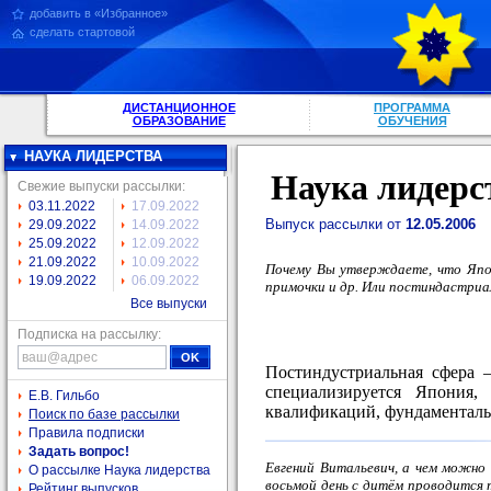
добавить в «Избранное»
сделать стартовой
ДИСТАНЦИОННОЕ
ПРОГРАММА
ОБРАЗОВАНИЕ
ОБУЧЕНИЯ
НАУКА ЛИДЕРСТВА
Наука лидерс
Свежие выпуски рассылки:
03.11.2022
17.09.2022
Выпуск рассылки от
12.05.2006
29.09.2022
14.09.2022
25.09.2022
12.09.2022
21.09.2022
10.09.2022
Почему Вы утверждаете, что Япон
19.09.2022
06.09.2022
примочки и др. Или постиндастриа
Все выпуски
Подписка на рассылку:
Постиндустриальная сфера –
специализируется Япония, 
Е.В. Гильбо
квалификаций, фундаментальн
Поиск по базе рассылки
Правила подписки
Задать вопрос!
Евгений Витальевич, а чем можно 
О рассылке Наука лидерства
восьмой день c дитём проводится т
Рейтинг выпусков