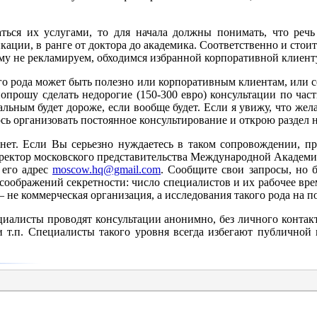
ться их услугами, то для начала должны понимать, что речь
ации, в ранге от доктора до академика. Соответственно и стоит
му не рекламируем, обходимся избранной корпоративной клиент
го рода может быть полезно или корпоративным клиентам, или 
опрошу сделать недорогие (150-300 евро) консультации по час
тальным будет дороже, если вообще будет. Если я увижу, что ж
сь организовать постоянное консультирование и открою раздел н
 нет. Если Вы серьезно нуждаетесь в таком сопровождении, пр
ректор московского представительства Международной Академи
 его адрес
moscow.hq@gmail.com
. Сообщите свои запросы, но б
з соображений секретности: число специалистов и их рабочее вре
 не коммерческая организация, а исследования такого рода на п
иалисты проводят консультации анонимно, без личного контакта
и т.п. Специалисты такого уровня всегда избегают публичной 