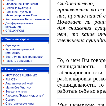
Бизнес
Следовательно,
Управление Финансами
Деловые Культуры
проявляются во все
Большие Группы и
нас, против нашей 
Манипулирование Ими
Коллективное Бессознательное
Помогает ли рацио
Дифференциальная
для снижения суиц
психология
СПЕЦКУРСЫ
нет, то какие ин
уменьшения суицида
Учебные курсы
О разделе
Курс изометрической
гимнастики
Вестибулярные тренировки
То, о чем Вы говори
Развитие внимания
суицидальность.
Наши проекты
заблокированно
КРУГ ПОСВЯЩЁННЫХ
разблокировка резко
РМ: СЭН
суицидальности, то 
Аналитический клуб
Магия без Мистики
работать себе во вре
Боевая система
Рассылка "Наука лидерства"
Ссылки
Стратегические игры
Мне интересно от