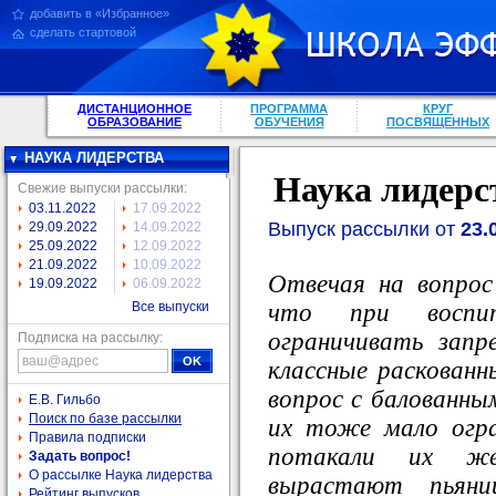
добавить в «Избранное»
сделать стартовой
ДИСТАНЦИОННОЕ
ПРОГРАММА
КРУГ
ОБРАЗОВАНИЕ
ОБУЧЕНИЯ
ПОСВЯЩЕННЫХ
НАУКА ЛИДЕРСТВА
Наука лидерс
Свежие выпуски рассылки:
03.11.2022
17.09.2022
Выпуск рассылки от
23.
29.09.2022
14.09.2022
25.09.2022
12.09.2022
21.09.2022
10.09.2022
Отвечая на вопрос
19.09.2022
06.09.2022
что при воспи
Все выпуски
ограничивать зап
Подписка на рассылку:
классные раскованн
вопрос с балованны
Е.В. Гильбо
Поиск по базе рассылки
их тоже мало огра
Правила подписки
потакали их же
Задать вопрос!
О рассылке Наука лидерства
вырастают пьян
Рейтинг выпусков