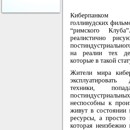
Киберпанком н
голливудских фильмо
“римского Клуб
реалистично рису
постиндустриального
на реалии тех д
которые в такой ста
Жители мира кибе
эксплуатировать 
техники, по
постиндустриал
неспособны к произ
живут в состоянии 
ресурсы, а просто 
которая неизбежно 