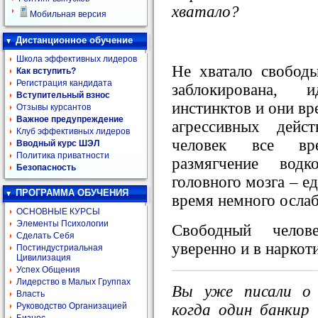
хватало?
Мобильная версия
Дистанционное обучение
Школа эффективных лидеров
Не хватало свободы
Как вступить?
Регистрация кандидата
заблокирована, 
Вступительный взнос
инстинктов и они вр
Отзывы курсантов
Важное предупреждение
агрессивных дейс
Клуб эффективных лидеров
человек все вр
Вводный курс ШЭЛ
Политика приватности
размягчение вод
Безопасность
головного мозга – е
ПРОГРАММА ОБУЧЕНИЯ
время немного ослаб
ОСНОВНЫЕ КУРСЫ
Элементы Психологии
Свободный челов
Сделать Себя
уверенно и в наркот
Постиндустриальная
Цивилизация
Успех Общения
Лидерство в Малых Группах
Вы уже писали о 
Власть
когда один банкир
Руководство Организацией