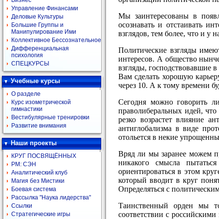
Бизнес
Управление Финансами
Мы заинтересованы в появл
Деловые Культуры
осознавать и отстаивать ин
Большие Группы и
Манипулирование Ими
взглядов, тем более, что и у н
Коллективное Бессознательное
Дифференциальная
Политические взгляды имеют
психология
интересов. А общество нынче
СПЕЦКУРСЫ
взгляды, господствовавшие в 
Вам сделать хорошую карьеру
Учебные курсы
через 10. А к тому времени б
О разделе
Сегодня можно говорить ли
Курс изометрической
гимнастики
праволиберальных идей, что
Вестибулярные тренировки
резко возрастет влияние а
Развитие внимания
антиглобализма в виде прот
отольется в некие упрощенны
Наши проекты
Вряд ли мы заранее можем п
КРУГ ПОСВЯЩЁННЫХ
никакого смысла пытатьс
РМ: СЭН
ориентироваться в этом круг
Аналитический клуб
который вводит в круг поня
Магия без Мистики
Определяться с политическим
Боевая система
Рассылка "Наука лидерства"
Таинственный орден мы то
Ссылки
соответствии с российскими 
Стратегические игры