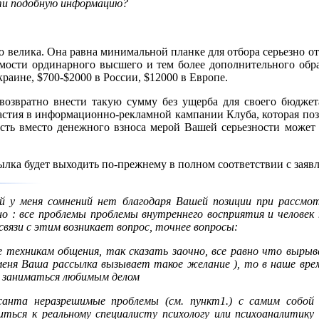
ти подобную информацию?
о велика. Она равна минимальной планке для отбора серьезно о
имости ординарного высшего и тем более дополнительного обр
краине, $700-$2000 в России, $12000 в Европе.
звозвратно внести такую сумму без ущерба для своего бюджета
астия в информационно-рекламной кампании Клуба, которая поз
 есть вместо денежного взноса мерой Вашей серьезности може
ылка будет выходить по-прежнему в полном соответствии с зая
й у меня сомнений нет благодаря Вашей позиции при рассмо
о : все проблемы проблемы внутреннего восприятия и человек 
 связи с этим возникает вопрос, точнее вопросы:
е техникам общения, так сказать заочно, все равно что вырыв
 меня Ваша рассылка вызывает такое желание ), то в наше вр
 заниматься любимым делом
санта неразрешимые проблемы (см. пункт1.) с самим собой 
иться к реальному специалисту психологу или психоаналитик