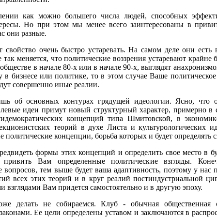
ении как можно большего числа людей, способных эффекти
тересы. Но при этом мы менее всего заинтересованы в прив
ас они разные.
 свойство очень быстро устаревать. На самом деле они есть
 так меняется, что политические воззрения устаревают крайне 
обществе в начале 80-х или в начале 90-х, выглядят анахронизм
 в бизнесе или политике, то в этом случае Ваше политическое
удут совершенно иные реалии.
шь об основных контурах грядущей идеологии. Ясно, что о
 левые идеи примут новый структурный характер, примерно в 
нтидемократических концепций типа Шмитовской, в экономик
екционистских теорий в духе Листа и культурологических и
е политические концепции, борьба которых и будет определять 
редвидеть формы этих концепций и определить свое место в б
я привить Вам определенные политические взгляды. Кон
е вопросов, тем выше будет ваша адаптивность, поэтому у нас 
тий всех этих теорий и в круг реалий постиндустриальной цив
и взглядами Вам придется самостоятельно и в другую эпоху.
же делать не собираемся. Клуб - обычная общественная о
законами. Ее цели определены уставом и заключаются в распро