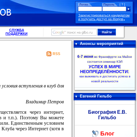
Логин
Пароль
[ ? ]
Зарегистрироваться кандидатом
и получить доступ на форум
СЛУЖБА
ПОДДЕРЖКИ
Анонсы мероприятий
RSS
6-7 июня
во Франкфурте на Майне
состоится семинар КЭЛ
УСПЕХ В МИРЕ
НЕОПРЕДЕЛЁННОСТИ:
как выживать и достигать успеха в
новой реальности
условия вступления в клуб для
Евгений Гильбо
Владимир Петров
ществляется через интернет,
Биография Е.В.
 и т.п.). Поэтому Вы можете
Гильбо
жили. Единственным условием
 Клуба через Интернет (хотя в
Блог