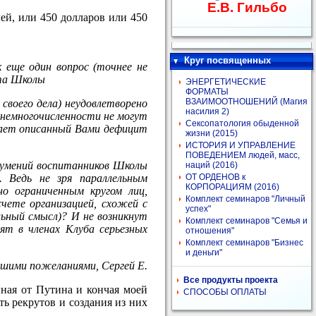
Е.В. Гильбо
лей, или 450 долларов или 450
Круг посвященных
к еще один вопрос (точнее не
йта Школы
ЭНЕРГЕТИЧЕСКИЕ
ФОРМАТЫ
ВЗАИМООТНОШЕНИЙ (Магия
 своего дела) неудовлетворено
насилия 2)
й немногочисленности не могут
Сексопатология обыденной
ывает описанный Вами дефицит
жизни (2015)
ИСТОРИЯ И УПРАВЛЕНИЕ
ПОВЕДЕНИЕМ людей, масс,
и умений воспитанников Школы
наций (2016)
. Ведь не зря параллельным
ОТ ОРДЕНОВ к
КОРПОРАЦИЯМ (2016)
но ограниченным кругом лиц,
Комплект семинаров "Личный
счете организацией, схожей с
успех"
ьный смысл)? И не возникнут
Комплект семинаров "Семья и
ят в членах Клуба серьезных
отношения"
Комплект семинаров "Бизнес
и деньги"
чшими пожеланиями, Сергей Е.
Все продукты проекта
ная от Путина и кончая моей
СПОСОБЫ ОПЛАТЫ
ть рекрутов и создания из них