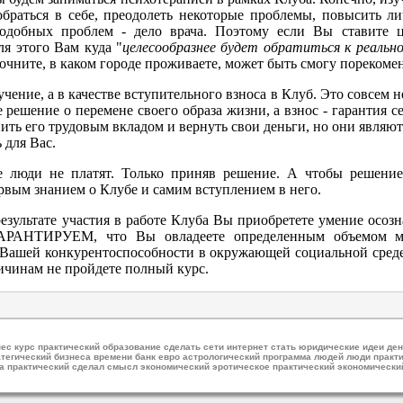
зобраться в себе, преодолеть некоторые проблемы, повысить 
одобных проблем - дело врача. Поэтому если Вы ставите 
для этого Вам куда "
целесообразнее будет обратиться к реально
очните, в каком городе проживаете, может быть смогу порекомен
учение, а в качестве вступительного взноса в Клуб. Это совсем н
решение о перемене своего образа жизни, а взнос - гарантия с
ть его трудовым вкладом и вернуть свои деньги, но они являют
 для Вас.
е люди не платят. Только приняв решение. А чтобы решен
вым знанием о Клубе и самим вступлением в него.
льтате участия в работе Клуба Вы приобретете умение осозна
ГАРАНТИРУЕМ, что Вы овладеете определенным объемом м
ей конкурентоспособности в окружающей социальной среде 
ичинам не пройдете полный курс.
нес курс практический образование сделать сети интернет стать юридические идеи д
атегический бизнеса времени банк евро астрологический программа людей люди практ
ва практический сделал смысл экономический эротическое практический экономически