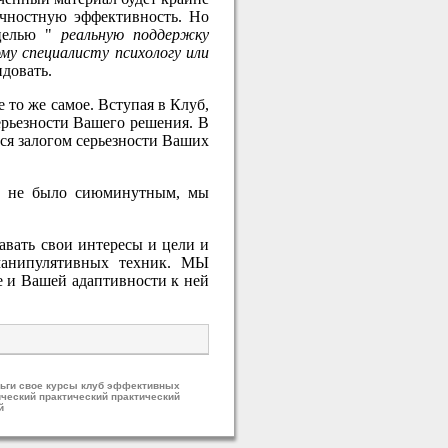
личностную эффективность. Но
целью "
реальную поддержку
му специалисту психологу или
довать.
е то же самое. Вступая в Клуб,
ерьезности Вашего решения. В
ся залогом серьезности Ваших
ие не было сиюминутным, мы
вать свои интересы и цели и
анипулятивных техник. МЫ
и Вашей адаптивности к ней
еньги свое курсы клуб эффективных
ический практический практический
й