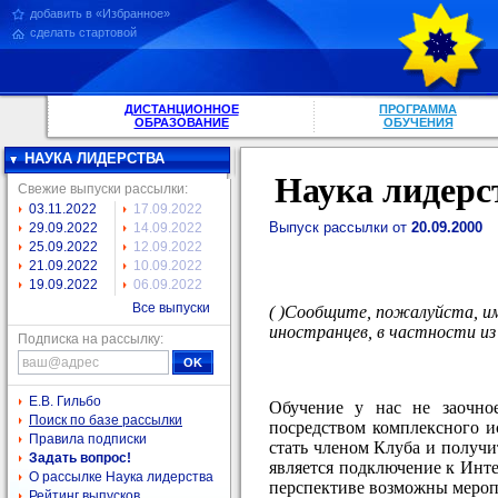
добавить в «Избранное»
сделать стартовой
ДИСТАНЦИОННОЕ
ПРОГРАММА
ОБРАЗОВАНИЕ
ОБУЧЕНИЯ
НАУКА ЛИДЕРСТВА
Наука лидерс
Свежие выпуски рассылки:
03.11.2022
17.09.2022
Выпуск рассылки от
20.09.2000
29.09.2022
14.09.2022
25.09.2022
12.09.2022
21.09.2022
10.09.2022
19.09.2022
06.09.2022
Все выпуски
( )Сообщите, пожалуйста, име
иностранцев, в частности из
Подписка на рассылку:
Е.В. Гильбо
Обучение у нас не заочное
Поиск по базе рассылки
посредством комплексного и
Правила подписки
стать членом Клуба и получи
Задать вопрос!
является подключение к Интер
О рассылке Наука лидерства
перспективе возможны мероп
Рейтинг выпусков