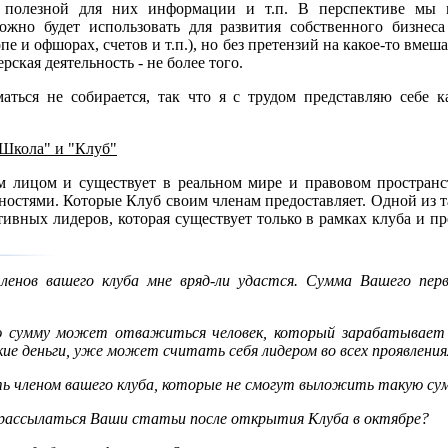
 полезной для них информации и т.п. В перспективе мы 
ожно будет использовать для развития собственного бизнес
 и офшорах, счетов и т.п.), но без претензий на какое-то вмеша
рская деятельность - не более того.
ться не собирается, так что я с трудом представляю себе к
"Школа" и "Клуб"
м лицом и существует в реальном мире и правовом пространс
ностями. Которые Клуб своим членам предоставляет. Одной из т
ивных лидеров, которая существует только в рамках клуба и пр
енов вашего клуба мне вряд-ли удастся. Сумма Вашего перв
 сумму может отважиться человек, который зарабатывает н
е деньги, уже может считать себя лидером во всех проявления
 членом вашего клуба, которые не смогут выложить такую су
рассылаться Ваши статьи после открытия Клуба в октябре?