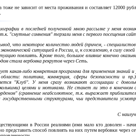
а тоже не зависит от места проживания и составляет 12000 руб
.
иографии в последней полученной мною рассылке у меня возни
, т.к. "смутные сомнения" терзали меня с первого посещения са
ывод, что некоторое количество людей (причем, - специалистов
экономической ситуацией в России, и, к сожалению, в силу свое
итуацию повлиять. Кроме того, большое влияние конечно оказ
дом стала вербовка рекрутов через Сеть.
вует какая-либо конкретная программа для применения знаний 
области: политика, коммерция, сферы безопасности и пр.)
яется "Клуб". У меня сразу возникают ассоциации с доволь
сколькими) целями и мотивами. Не станет ли это в конечном 
рденом" (сравнение неабсолютное, т.к. выражает приблизител
с государственными структурами, чьи представители усмотр
С наилу
ествующими в России реалиями (ими мало кто доволен - начи
но представить способ повлиять на них путем вербовки через се
аправленности.