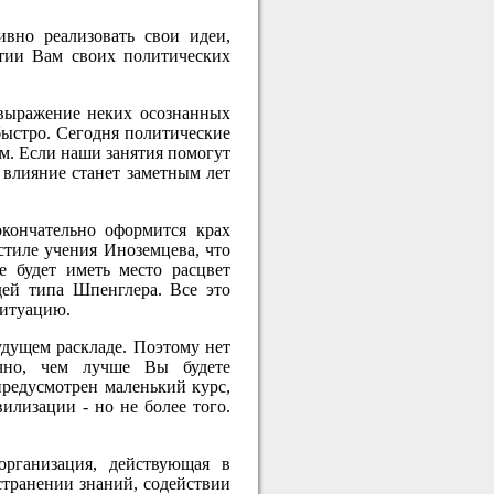
вно реализовать свои идеи,
итии Вам своих политических
 выражение неких осознанных
быстро. Сегодня политические
ом. Если наши занятия помогут
 влияние станет заметным лет
кончательно оформится крах
стиле учения Иноземцева, что
е будет иметь место расцвет
дей типа Шпенглера. Все это
ситуацию.
удущем раскладе. Поэтому нет
ечно, чем лучше Вы будете
предусмотрен маленький курс,
илизации - но не более того.
рганизация, действующая в
странении знаний, содействии