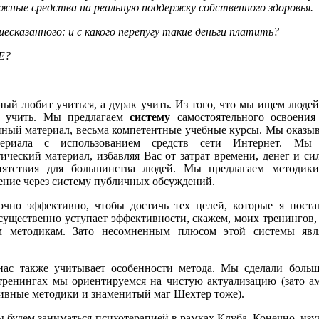
нежные средства на реальную поддержку собственного здоровья.
есказанного: и с какого перепугу такие деньги платить?
Е?
мный любит учиться, а дурак учить. Из того, что мы ищем люде
ся учить. Мы предлагаем
систему
самостоятельного освоени
нный материал, весьма компетентные учебные курсы. Мы оказы
териала с использованием средств сети Интернет. Мы
ческий материал, избавляя Вас от затрат времени, денег и сил
пятствия для большинства людей. Мы предлагаем методики
ение через систему публичных обсуждений.
очно эффективно, чтобы достичь тех целей, которые я поста
существенно уступает эффективности, скажем, моих тренингов
м методикам. Зато несомненным плюсом этой системы явля
нас также учитывает особенности метода. Мы сделали боль
 тренингах мы ориентируемся на чистую актуализацию (зато а
ивные методики и знаменитый маг Шехтер тоже).
мы будем заниматься психотерапией в рамках Клуба. Конечно, из