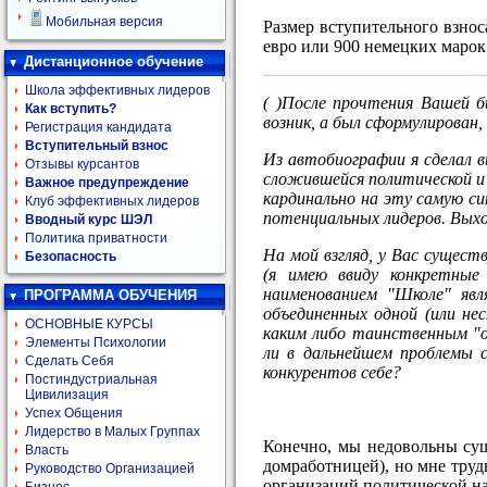
Мобильная версия
Размер вступительного взнос
евро или 900 немецких марок
Дистанционное обучение
Школа эффективных лидеров
( )После прочтения Вашей б
Как вступить?
возник, а был сформулирован
Регистрация кандидата
Вступительный взнос
Из автобиографии я сделал в
Отзывы курсантов
сложившейся политической и 
Важное предупреждение
кардинально на эту самую с
Клуб эффективных лидеров
потенциальных лидеров. Выхо
Вводный курс ШЭЛ
Политика приватности
На мой взгляд, у Вас сущест
Безопасность
(я имею ввиду конкретные 
наименованием "Школе" явл
ПРОГРАММА ОБУЧЕНИЯ
объединенных одной (или не
ОСНОВНЫЕ КУРСЫ
каким либо таинственным "о
Элементы Психологии
ли в дальнейшем проблемы 
Сделать Себя
конкурентов себе?
Постиндустриальная
Цивилизация
Успех Общения
Лидерство в Малых Группах
Конечно, мы недовольны сущ
Власть
домработницей), но мне труд
Руководство Организацией
организаций политической н