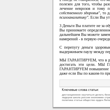
полезен для того, чтобы ра
лечение неврозов и тому п
собственного здоровья"
, то 
психоаналитику".
Если Вы ут
3 Деньги Вы платите не за об
Вы принимаете определенное 
дальнейшем Вы можете замени
намерений - в первую очередь
С перепугу деньги здоровы
выдерживаем паузу между пер
МЫ ГАРАНТИРУЕМ, что в резу
достигать эти цели. МЫ 
ГАРАНТИРУЕМ повышение Ваш
даже если Вы по каким-то пр
Ключевые слова статьи:
дистанционное научиться делать биз
лидеров школа россии экономике стр
политика статьи общество орден Лит