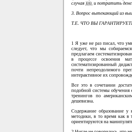
случая )))), и потратить де
3. Вопрос вытекающий из выш
Т.Е. ЧТО ВЫ ГАРАНТИРУЕТ
1 Я уже не раз писал, что у
следует, что мы собираем
предлагаем систематизирова
в процессе освоения ма
систематизированный дидакти
почти непреодолимого пре
интерактивное их сопровожд
Все это в сочетании достат
подобной системы обучения 
тренингов по американски
дешевизна.
Содержание образование у 
методики, в то время как в
ориентируются на манипулят
2 Нигде не говорилось, что 