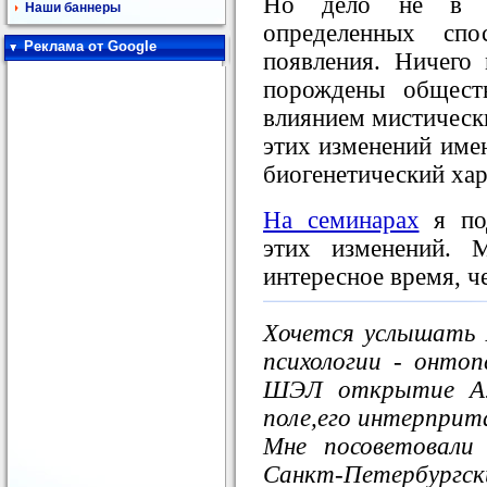
Но дело не в а
Наши баннеры
определенных сп
Реклама от Google
появления. Ничего 
порождены общест
влиянием мистически
этих изменений имею
биогенетический хар
На семинарах
я под
этих изменений. 
интересное время, че
Хочется услышать 
психологии - онтоп
ШЭЛ открытие А.М
поле,его интерприта
Мне посоветовали
Санкт-Петербур