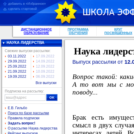
добавить в «Избранное»
сделать стартовой
ДИСТАНЦИОННОЕ
ПРОГРАММА
КРУГ
ОБРАЗОВАНИЕ
ОБУЧЕНИЯ
ПОСВЯЩЕННЫХ
НАУКА ЛИДЕРСТВА
Наука лидерс
Свежие выпуски рассылки:
03.11.2022
17.09.2022
Выпуск рассылки от
12.
29.09.2022
14.09.2022
25.09.2022
12.09.2022
21.09.2022
10.09.2022
Вопрос такой: как
19.09.2022
06.09.2022
А то вот мы с мо
Все выпуски
поводу...
Подписка на рассылку:
Е.В. Гильбо
Поиск по базе рассылки
Брак есть имущес
Правила подписки
Задать вопрос!
смысл в двух случая
О рассылке Наука лидерства
интересах детей. В
Рейтинг выпусков