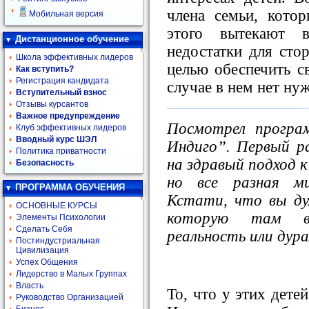
члена семьи, кото
Мобильная версия
этого вытекают 
Дистанционное обучение
недостатки для сто
Школа эффективных лидеров
целью обеспечить с
Как вступить?
Регистрация кандидата
случае в нем нет ну
Вступительный взнос
Отзывы курсантов
Важное предупреждение
Посмотрел програ
Клуб эффективных лидеров
Вводный курс ШЭЛ
Индиго”. Первый р
Политика приватности
на здравый подход к
Безопасность
но все разная м
ПРОГРАММА ОБУЧЕНИЯ
Кстати, что вы ду
ОСНОВНЫЕ КУРСЫ
которую там в
Элементы Психологии
Сделать Себя
реальность или дур
Постиндустриальная
Цивилизация
Успех Общения
Лидерство в Малых Группах
Власть
То, что у этих дете
Руководство Организацией