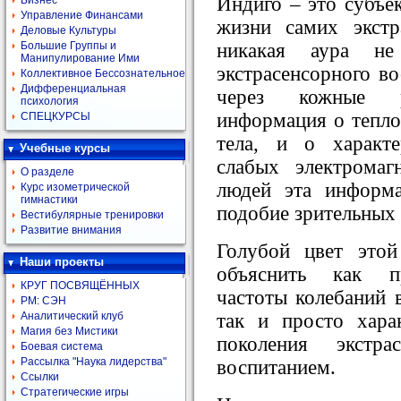
Индиго – это субъе
Бизнес
Управление Финансами
жизни самих экстра
Деловые Культуры
никакая аура не
Большие Группы и
Манипулирование Ими
экстрасенсорного во
Коллективное Бессознательное
Дифференциальная
через кожные р
психология
информация о тепло
СПЕЦКУРСЫ
тела, и о характ
Учебные курсы
слабых электрома
О разделе
людей эта информа
Курс изометрической
гимнастики
подобие зрительных 
Вестибулярные тренировки
Развитие внимания
Голубой цвет это
Наши проекты
объяснить как пр
КРУГ ПОСВЯЩЁННЫХ
частоты колебаний 
РМ: СЭН
так и просто хара
Аналитический клуб
Магия без Мистики
поколения экстр
Боевая система
Рассылка "Наука лидерства"
воспитанием.
Ссылки
Стратегические игры