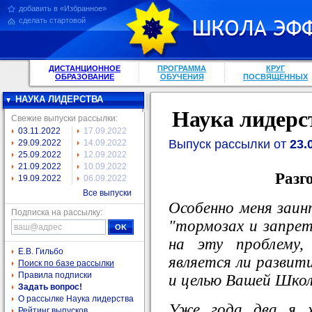
добавить в «Избранное»
сделать стартовой
ДИСТАНЦИОННОЕ
ПРОГРАММА
КРУГ
ОБРАЗОВАНИЕ
ОБУЧЕНИЯ
ПОСВЯЩЕННЫХ
НАУКА ЛИДЕРСТВА
Наука лидерс
Свежие выпуски рассылки:
03.11.2022
17.09.2022
Выпуск рассылки от
23.
29.09.2022
14.09.2022
25.09.2022
12.09.2022
21.09.2022
10.09.2022
Разг
19.09.2022
06.09.2022
Все выпуски
Особенно меня заин
Подписка на рассылку:
"тормозах и запрет
на эту проблему,
Е.В. Гильбо
является ли развит
Поиск по базе рассылки
Правила подписки
и целью Вашей Шко
Задать вопрос!
О рассылке Наука лидерства
Уже года два я х
Рейтинг выпусков