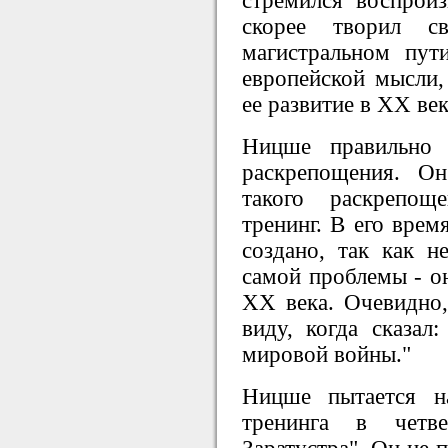
стремился воспрои
скорее творил 
магистральном пут
европейской мысли
ее развитие в XX век
Ницше правильно 
раскрепощения. О
такого раскрепощ
тренинг. В его врем
создано, так как н
самой проблемы - о
XX века. Очевидно
виду, когда сказал
мировой войны."
Ницше пытается н
тренинга в четв