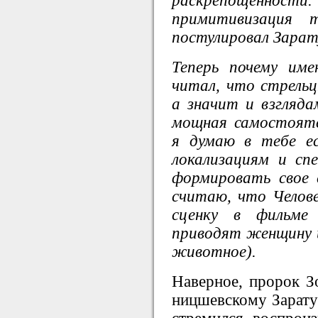
раскрепощенно
примитивизация
постулировал Зарат
Теперь почему им
читал, что стрель
а значит и взгляд
мощная самостоят
я думаю в тебе е
локализациям и с
формировать свое 
считаю, что Челов
сценку в фильме
приводят женщину и
животное).
Наверное, пророк З
ницшевскому Зарату