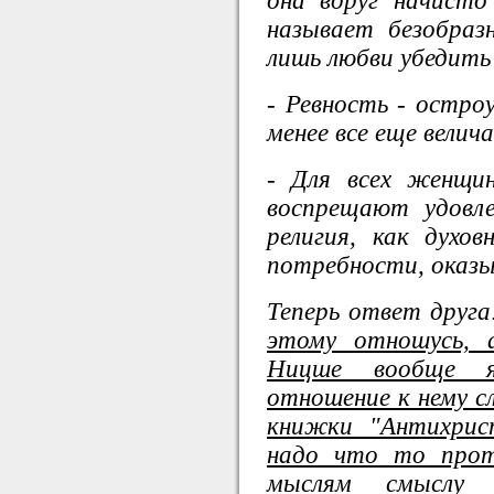
она вдруг начисто
называет безобраз
лишь любви убедить 
- Ревность - остро
менее все еще велич
- Для всех женщи
воспрещают удовле
религия, как духов
потребности, оказ
Теперь ответ друга
этому отношусь, 
Ницше вообще я
отношение к нему с
книжки "Антихрис
надо что то прот
мыслям смыслу 