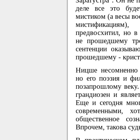
Заратустра". Он не 
деле все это буд
мистиком (а весы во
мистификациям
предвосхитил, но в
не прошедшему тре
сентенции оказыва
прошедшему - криста
Ницше несомненно 
но его поэзия и фи
позапрошлому веку. 
грандиозен и являе
Еще и сегодня мног
современными, х
общественное соз
Впрочем, такова судь