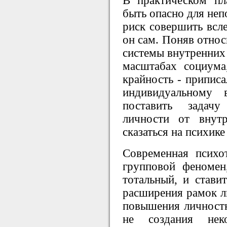
В практическом п
быть опасно для неп
риск совершить всле
он сам. Поняв относ
системы внутренних 
масштабах социум
крайность - прип
индивидуальному 
поставить зада
личности от внут
сказаться на психике
Современная психо
групповой феномен
тотальный, и ста
расширения рамок ли
повышения личностн
не создания нек