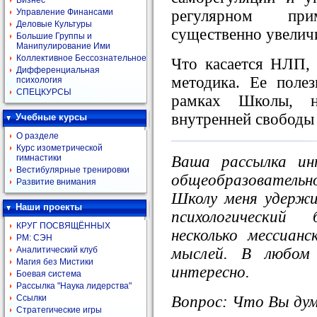
Бизнес
регулярном пр
Управление Финансами
Деловые Культуры
существенно увеличи
Большие Группы и
Манипулирование Ими
Коллективное Бессознательное
Что касается НЛП, 
Дифференциальная
методика. Ее поле
психология
СПЕЦКУРСЫ
рамках Школы, 
внутренней свободы 
Учебные курсы
О разделе
Курс изометрической
Ваша рассылка ин
гимнастики
Вестибулярные тренировки
общеобразователь
Развитие внимания
Школу меня удерж
Наши проекты
психологический
КРУГ ПОСВЯЩЁННЫХ
несколько мессиан
РМ: СЭН
мыслей. В любом 
Аналитический клуб
Магия без Мистики
интересно.
Боевая система
Рассылка "Наука лидерства"
Вопрос: Что Вы ду
Ссылки
Стратегические игры