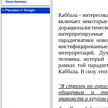
Наши баннеры
Реклама от Google
Каббала - интересны
включает некоторы
дорационалистич
интерпретируе
парадигматики нов
мистифицирова
интерпретаций. Ду
человека, который
рамках той парадигм
Каббала. В силу этог
"Я стрелец по горо
обширным и оче
знакомств и кругом