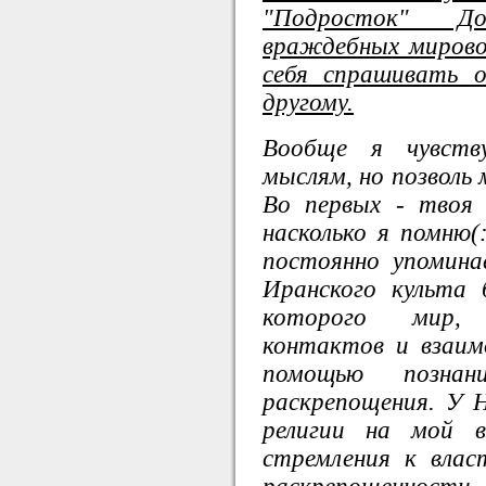
"Подросток" До
враждебных мировоз
себя спрашивать 
другому.
Вообще я чувст
мыслям, но позволь 
Во первых - твоя 
насколько я помню(
постоянно упомин
Иранского культа
которого мир, 
контактов и взаи
помощью познан
раскрепощения. У 
религии на мой в
стремления к влас