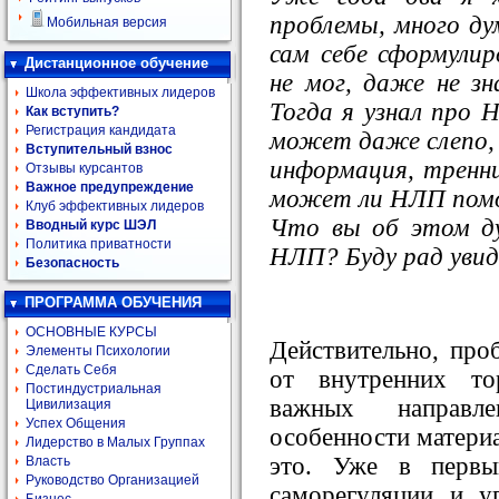
проблемы, много дум
Мобильная версия
сам себе сформули
Дистанционное обучение
не мог, даже не зна
Школа эффективных лидеров
Тогда я узнал про 
Как вступить?
Регистрация кандидата
может даже слепо, 
Вступительный взнос
информация, тренни
Отзывы курсантов
Важное предупреждение
может ли НЛП помо
Клуб эффективных лидеров
Что вы об этом д
Вводный курс ШЭЛ
Политика приватности
НЛП? Буду рад увид
Безопасность
ПРОГРАММА ОБУЧЕНИЯ
ОСНОВНЫЕ КУРСЫ
Действительно, про
Элементы Психологии
Сделать Себя
от внутренних то
Постиндустриальная
важных направ
Цивилизация
Успех Общения
особенности материа
Лидерство в Малых Группах
это. Уже в первы
Власть
Руководство Организацией
саморегуляции и у