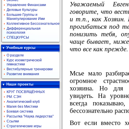
Бизнес
Уважаемый Евге
Управление Финансами
Деловые Культуры
говорите, что вест
Большие Группы и
и т.п., как Хозяин.
Манипулирование Ими
Коллективное Бессознательное
прогибаться под те
Дифференциальная
понизить тебя, оп
психология
СПЕЦКУРСЫ
чаще бывает, ниже)
что все как прежде
Учебные курсы
О разделе
Курс изометрической
гимнастики
Вестибулярные тренировки
Мсье мало разбира
Развитие внимания
огромное страстн
Наши проекты
хозяина. Но для 
КРУГ ПОСВЯЩЁННЫХ
увидеть. На уровн
РМ: СЭН
всегда показываю
Аналитический клуб
Магия без Мистики
бессознательно расп
Боевая система
Рассылка "Наука лидерства"
Вот если вместо х
Ссылки
Стратегические игры