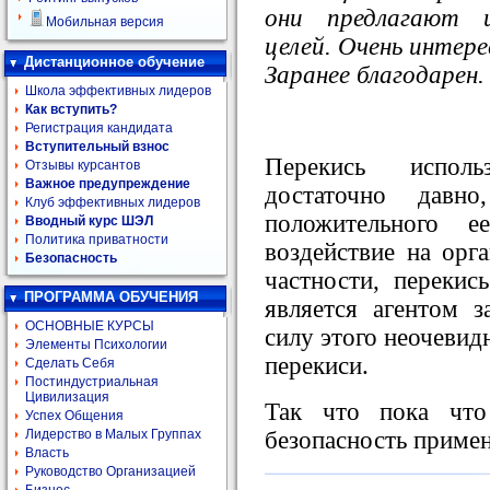
они предлагают и
Мобильная версия
целей. Очень интер
Дистанционное обучение
Заранее благодарен.
Школа эффективных лидеров
Как вступить?
Регистрация кандидата
Вступительный взнос
Перекись исполь
Отзывы курсантов
Важное предупреждение
достаточно дав
Клуб эффективных лидеров
положительного е
Вводный курс ШЭЛ
Политика приватности
воздействие на орг
Безопасность
частности, перекис
ПРОГРАММА ОБУЧЕНИЯ
является агентом з
ОСНОВНЫЕ КУРСЫ
силу этого неочевид
Элементы Психологии
перекиси.
Сделать Себя
Постиндустриальная
Цивилизация
Так что пока что
Успех Общения
безопасность примен
Лидерство в Малых Группах
Власть
Руководство Организацией