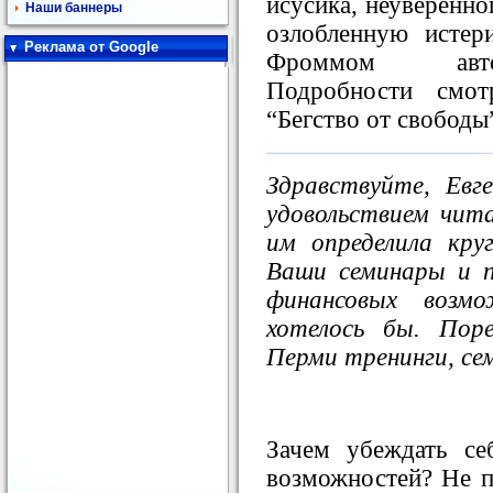
исусика, неуверенно
Наши баннеры
озлобленную истер
Реклама от Google
Фроммом авто
Подробности смо
“Бегство от свободы
Здравствуйте, Евг
удовольствием чит
им определила кру
Ваши семинары и 
финансовых возмо
хотелось бы. Пор
Перми тренинги, сем
Зачем убеждать се
возможностей? Не п