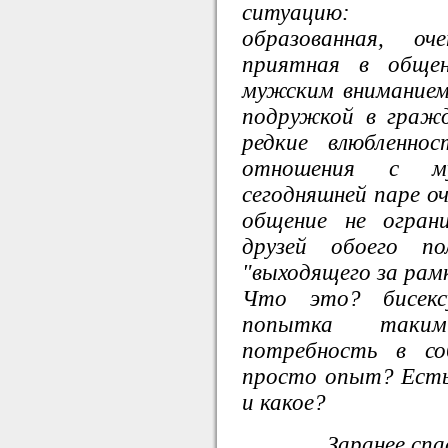
ситуацию:
образованная, оч
приятная в общен
мужским вниманием
подружкой в гражд
редкие влюбленно
отношения с м
сегодняшней паре о
общение не огран
друзей обоего по
"выходящего за рам
Что это? бисексу
попытка таким
потребность в со
просто опыт? Есть
и какое?
Заранее спа