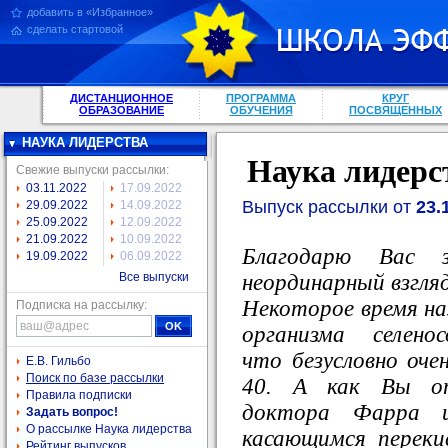
добавить в «Избранное»
сделать стартовой
ДИСТАНЦИОННОЕ
ПРОГРАММА
КРУГ
ОБРАЗОВАНИЕ
ОБУЧЕНИЯ
ПОСВЯЩЕННЫХ
НАУКА ЛИДЕРСТВА
Наука лидерс
Свежие выпуски рассылки:
03.11.2022
17.09.2022
Выпуск рассылки от
23.
29.09.2022
14.09.2022
25.09.2022
12.09.2022
21.09.2022
10.09.2022
Благодарю Вас 
19.09.2022
06.09.2022
неординарный взгляд
Все выпуски
Некоторое время на
Подписка на рассылку:
организма селено
что безусловно оче
Е.В. Гильбо
Поиск по базе рассылки
40. А как Вы от
Правила подписки
доктора Фарра и
Задать вопрос!
О рассылке Наука лидерства
касающимся перек
Рейтинг выпусков