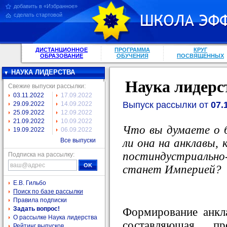
добавить в «Избранное»
сделать стартовой
ДИСТАНЦИОННОЕ
ПРОГРАММА
КРУГ
ОБРАЗОВАНИЕ
ОБУЧЕНИЯ
ПОСВЯЩЕННЫХ
НАУКА ЛИДЕРСТВА
Наука лидерс
Свежие выпуски рассылки:
03.11.2022
17.09.2022
Выпуск рассылки от
07.
29.09.2022
14.09.2022
25.09.2022
12.09.2022
21.09.2022
10.09.2022
Что вы думаете о 
19.09.2022
06.09.2022
ли она на анклавы, 
Все выпуски
постиндустриально
Подписка на рассылку:
станет Империей?
Е.В. Гильбо
Поиск по базе рассылки
Правила подписки
Задать вопрос!
Формирование анкл
О рассылке Наука лидерства
составляющая про
Рейтинг выпусков