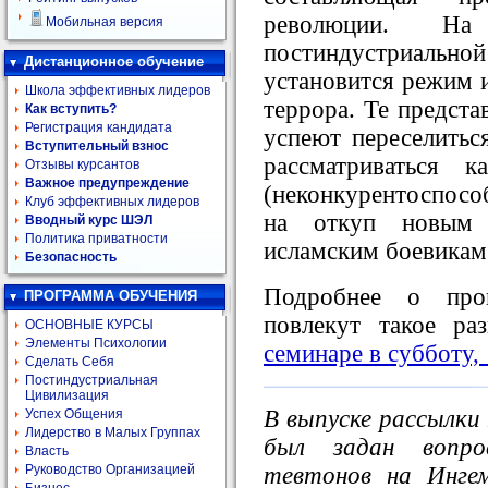
революции. На 
Мобильная версия
постиндустриаль
Дистанционное обучение
установится режим 
Школа эффективных лидеров
террора. Те предста
Как вступить?
Регистрация кандидата
успеют переселитьс
Вступительный взнос
рассматриваться 
Отзывы курсантов
Важное предупреждение
(неконкурентоспосо
Клуб эффективных лидеров
на откуп новым 
Вводный курс ШЭЛ
Политика приватности
исламским боевикам
Безопасность
Подробнее о проц
ПРОГРАММА ОБУЧЕНИЯ
повлекут такое р
ОСНОВНЫЕ КУРСЫ
Элементы Психологии
семинаре в субботу,
Сделать Себя
Постиндустриальная
Цивилизация
В выпуске рассылк
Успех Общения
Лидерство в Малых Группах
был задан вопр
Власть
тевтонов на Инге
Руководство Организацией