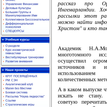
Бизнес
рассказ про 
Управление Финансами
Деловые Культуры
Ингемарландии. Хо
Большие Группы и
рассылки этот ра
Манипулирование Ими
Коллективное Бессознательное
можно найти инфо
Дифференциальная
Христом" и кто та
психология
СПЕЦКУРСЫ
Учебные курсы
О разделе
Академик Н.А.Мо
Курс изометрической
многотомного исс
гимнастики
Вестибулярные тренировки
осуществил огр
Развитие внимания
источников и и
Наши проекты
использованием
КРУГ ПОСВЯЩЁННЫХ
количественных мет
РМ: СЭН
Аналитический клуб
А в каком выпуске ч
Магия без Мистики
Боевая система
искать не стану
Рассылка "Наука лидерства"
советую перечитат
Ссылки
Стратегические игры