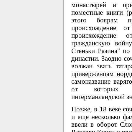
монастырей и пр
поместные книги (
этого боярам п
происхождение о
происхождение о
гражданскую войну
Стеньки Разина" по
династии. Заодно соч
волжан звать тата
приверженцам норди
самоназвание варяго
от которых п
ингерманландской зн
Позже, в 18 веке со
и еще несколько фа
ввели в оборот Сло