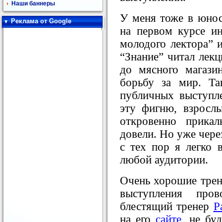
Наши баннеры
У меня тоже в юност
Реклама от Google
на первом курсе ин
молодого лектора” 
“Знание” читал лекц
до мясного магази
борьбу за мир. Т
публичных выступл
эту фигню, взросл
откровенно прика
довели. Но уже через
с тех пор я легко
любой аудитории.
Очень хорошие трен
выступления про
блестящий тренер
Р
на его
сайте
, не бу