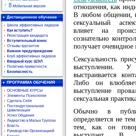
отношения, как инди
Мобильная версия
В любом общении, в
Дистанционное обучение
сексуальный аспе
Школа эффективных лидеров
влияет на проис
Как вступить?
Регистрация кандидата
сознательно контрол
Вступительный взнос
получает очевидное
Отзывы курсантов
Важное предупреждение
Клуб эффективных лидеров
Сексуальность при
Вводный курс ШЭЛ
выступлении. 
Политика приватности
Безопасность
выстраивается конт
Либо он влюбляе
ПРОГРАММА ОБУЧЕНИЯ
выступление прова
ОСНОВНЫЕ КУРСЫ
Элементы Психологии
сексуальная практика
Сделать Себя
Постиндустриальная
Обычно в публи
Цивилизация
Успех Общения
определяется не тем
Лидерство в Малых Группах
тем, как он гово
Власть
Руководство Организацией
выступает. В и