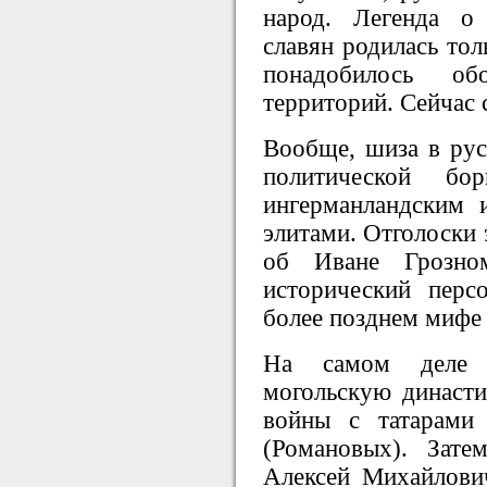
народ. Легенда о
славян родилась тол
понадобилось об
территорий. Сейчас 
Вообще, шиза в рус
политической б
ингерманландским 
элитами. Отголоски 
об Иване Грозно
исторический перс
более позднем мифе 
На самом деле н
могольскую династи
войны с татарами
(Романовых). Зат
Алексей Михайлови