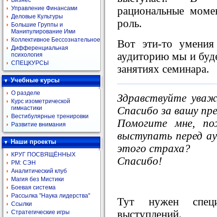
Бизнес
рациональные моме
Управление Финансами
Деловые Культуры
роль.
Большие Группы и
Манипулирование Ими
Коллективное Бессознательное
Вот эти-то умения
Дифференциальная
аудиторию мы и буде
психология
СПЕЦКУРСЫ
занятиях семинара.
Учебные курсы
О разделе
Здравствуйте уваж
Курс изометрической
Спасибо за вашу пре
гимнастики
Вестибулярные тренировки
Помогите мне, по
Развитие внимания
выступать перед а
Наши проекты
этого страха?
КРУГ ПОСВЯЩЁННЫХ
Спасибо!
РМ: СЭН
Аналитический клуб
Магия без Мистики
Боевая система
Рассылка "Наука лидерства"
Тут нужен спец
Ссылки
выступлений.
Стратегические игры