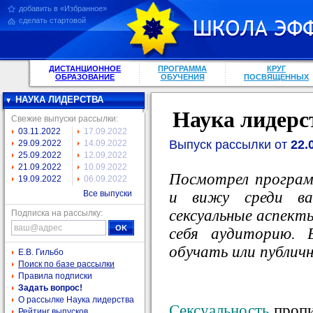
добавить в «Избранное»
сделать стартовой
ДИСТАНЦИОННОЕ
ПРОГРАММА
КРУГ
ОБРАЗОВАНИЕ
ОБУЧЕНИЯ
ПОСВЯЩЕННЫХ
НАУКА ЛИДЕРСТВА
Наука лидерс
Свежие выпуски рассылки:
03.11.2022
17.09.2022
Выпуск рассылки от
22.
29.09.2022
14.09.2022
25.09.2022
12.09.2022
21.09.2022
10.09.2022
Посмотрел програм
19.09.2022
06.09.2022
и вижу среди ва
Все выпуски
сексуальные аспекты
Подписка на рассылку:
себя аудиторию. 
обучать или публичн
Е.В. Гильбо
Поиск по базе рассылки
Правила подписки
Задать вопрос!
О рассылке Наука лидерства
Сексуальность
пропи
Рейтинг выпусков