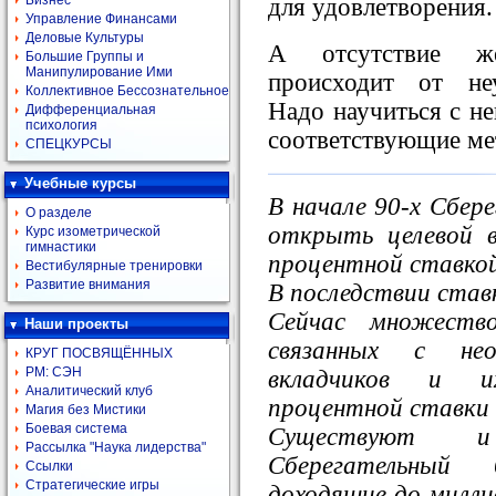
Бизнес
для удовлетворения.
Управление Финансами
Деловые Культуры
А отсутствие же
Большие Группы и
Манипулирование Ими
происходит от не
Коллективное Бессознательное
Надо научиться с не
Дифференциальная
психология
соответствующие ме
СПЕЦКУРСЫ
Учебные курсы
В начале 90-х Сбер
О разделе
открыть целевой 
Курс изометрической
гимнастики
процентной ставко
Вестибулярные тренировки
Развитие внимания
В последствии став
Сейчас множество
Наши проекты
связанных с не
КРУГ ПОСВЯЩЁННЫХ
РМ: СЭН
вкладчиков и и
Аналитический клуб
процентной ставки
Магия без Мистики
Боевая система
Существуют и
Рассылка "Наука лидерства"
Сберегательный
Ссылки
Стратегические игры
доходящие до милли