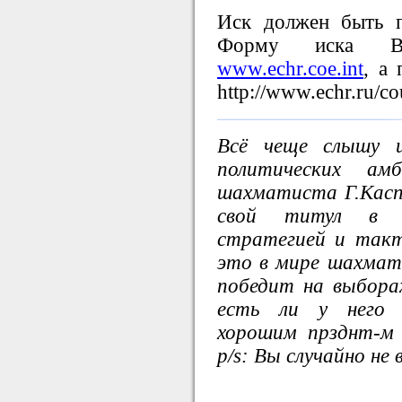
Иск должен быть п
Форму иска В
www.echr.coe.int
, а
http://www.echr.ru/co
Всё чеще слышу 
политических амб
шахматиста Г.Касп
свой титул в ш
стратегией и такт
это в мире шахмат.
победит на выборах
есть ли у него 
хорошим прзднт-м 
p/s: Вы случайно не 