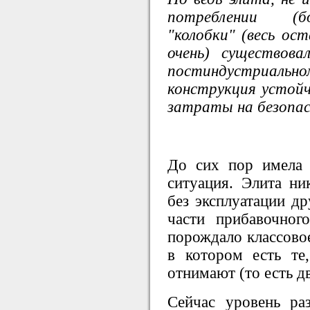
потреблении (боя
"колобки" (весь ос
очень) существова
постиндустриально
конструкция устой
затраты на безопас
До сих пор имела 
ситуация. Элита ни
без эксплуатации др
части прибавочног
порождало классовое
в котором есть те
отнимают (то есть дв
Сейчас уровень ра