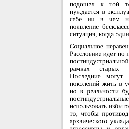
подошел к той то
нуждается в эксплуа
себе ни в чем не
появление бескласс
ситуация, когда один
Социальное неравенс
Расслоение идет по п
постиндустриальной
рамках старых д
Последние могут 
поколений жить в у
но в реальности бу
постиндустриа
использовать избыто
то, чтобы противод
архаического уклада
агрессивны и орга