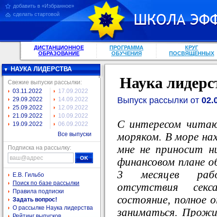
добавить в «Избранное»
сделать стартовой
ДИСТАНЦИОННОЕ
ПРОГРАММА
КРУГ
ОБРАЗОВАНИЕ
ОБУЧЕНИЯ
ПОСВЯЩЕННЫХ
НАУКА ЛИДЕРСТВА
Наука лидерс
Свежие выпуски рассылки:
03.11.2022
17.09.2022
Выпуск рассылки от
02.
29.09.2022
14.09.2022
25.09.2022
12.09.2022
21.09.2022
10.09.2022
С интересом чита
19.09.2022
06.09.2022
моряком. В море на
Все выпуски
мне не приносит ни
Подписка на рассылку:
финансовом плане о
3 месяцев рабо
Е.В. Гильбо
Поиск по базе рассылки
отсутствия секса
Правила подписки
состояние, полное 
Задать вопрос!
О рассылке Наука лидерства
заниматься. Прожи
Рейтинг выпусков