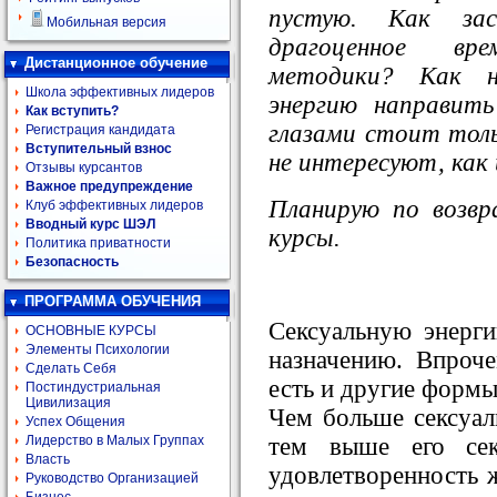
пустую. Как за
Мобильная версия
драгоценное вр
Дистанционное обучение
методики? Как не
Школа эффективных лидеров
энергию направить
Как вступить?
глазами стоит толь
Регистрация кандидата
Вступительный взнос
не интересуют, как
Отзывы курсантов
Важное предупреждение
Планирую по возв
Клуб эффективных лидеров
Вводный курс ШЭЛ
курсы.
Политика приватности
Безопасность
ПРОГРАММА ОБУЧЕНИЯ
Сексуальную энерги
ОСНОВНЫЕ КУРСЫ
Элементы Психологии
назначению. Впроче
Сделать Себя
есть и другие формы
Постиндустриальная
Цивилизация
Чем больше сексуал
Успех Общения
тем выше его секс
Лидерство в Малых Группах
Власть
удовлетворенность 
Руководство Организацией