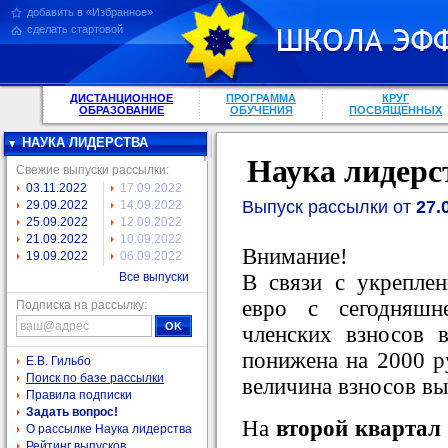
добавить в «Избранное»
сделать стартовой
ДИСТАНЦИОННОЕ
ПРОГРАММА
КРУГ
ОБРАЗОВАНИЕ
ОБУЧЕНИЯ
ПОСВЯЩЕННЫХ
НАУКА ЛИДЕРСТВА
Наука лидерс
Свежие выпуски рассылки:
03.11.2022
17.09.2022
Выпуск рассылки от
27.
29.09.2022
14.09.2022
25.09.2022
12.09.2022
21.09.2022
10.09.2022
Внимание!
19.09.2022
06.09.2022
В связи с укрепле
Все выпуски
евро с сегодняшн
Подписка на рассылку:
членских взносов 
понижена на 2000 ру
Е.В. Гильбо
Поиск по базе рассылки
величина взносов вы
Правила подписки
Задать вопрос!
На
второй квартал
О рассылке Наука лидерства
Рейтинг выпусков