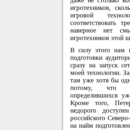
даже не столько ко
игротехников, ско
игровой технол
соответствовать т
наверное нет см
игротехников этой 
В силу этого нам 
подготовки аудито
сразу на запуск се
моей технологии. За
там уже хотя бы од
потому, что 
определившихся уж
Кроме того, Пете
недорого доступе
российского Северо-
на найм подготовле