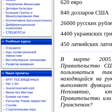
Бизнес
620 евро
Управление Финансами
Деловые Культуры
840 долларов США
Большие Группы и
Манипулирование Ими
Коллективное Бессознательное
26000 русских рубл
Дифференциальная
психология
4400 украинских гр
СПЕЦКУРСЫ
Учебные курсы
450 латвийских лато
О разделе
Курс изометрической
гимнастики
В марте 2005 
Вестибулярные тренировки
Правительство С
Развитие внимания
пользоваться т
Наши проекты
находящийся на ру
КРУГ ПОСВЯЩЁННЫХ
выполняет функции
РМ: СЭН
Аналитический клуб
Непонятно, к
Магия без Мистики
Правительство или
Боевая система
Рассылка "Наука лидерства"
Гринспеном?
Ссылки
Стратегические игры