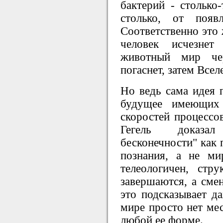
бактерий - столько
столько, от появ
Соответственно это 
человек исчезнет
животный мир чер
погаснет, затем Вселе
Но ведь сама идея 
будущее имеющи
скоростей процессо
Гегель доказал
бесконечности" как 
познания, а не ми
телеологичен, стр
завершаются, а сме
это подсказывает д
мире просто нет мес
любой ее форме.