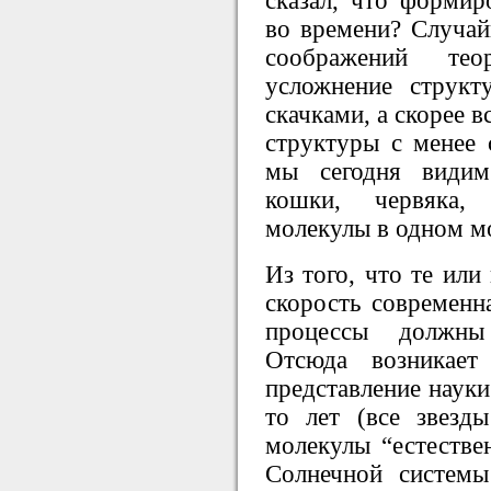
сказал, что формир
во времени? Случай
соображений тео
усложнение струк
скачками, а скорее 
структуры с менее
мы сегодня видим
кошки, червяка,
молекулы в одном м
Из того, что те ил
скорость современна
процессы долж
Отсюда возникает
представление науки
то лет (все звезд
молекулы “естестве
Солнечной системы