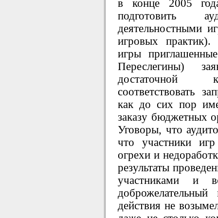
в конце 2005 год
подготовить ау
деятельностными и
игровых практик).
игры приглашенные
Переслегины) з
достаточной к
соответствовать за
как до сих пор им
заказу бюджетных ор
Уговоры, что аудит
что участники иг
огрехи и недоработк
результаты проведе
участниками и в
доброжелательный 
действия не возымел