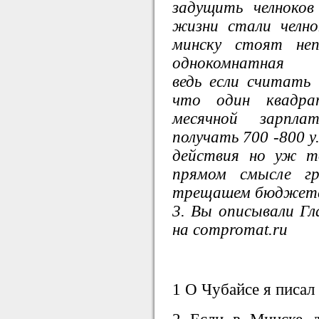
задущить челноко
жизни стали челн
минску стоят неп
однокомнатная
ведь если считать
что один квадра
месячной зарпл
получать 700 -800 у
действия но уж т
прямом смысле г
трещашем бюджете 
3. Вы описывали Гла
на compromat.ru
1 О Чубайсе я писал 