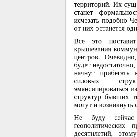
территорий. Их сущ
станет формально
исчезать подобно Ч
от них останется од
Все это постави
крышевания коммун
центров. Очевидно
будет недостаточно,
начнут прибегать 
силовых стру
эмансипироваться и
структур бывших те
могут и возникнуть с
Не буду сейчас
геополитических 
десятилетий, это