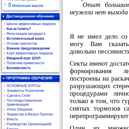
Опыт большинст
Мобильная версия
неужели нет выхода
Дистанционное обучение
Школа эффективных лидеров
Как вступить?
Регистрация кандидата
Я не имел дело со
Вступительный взнос
могу Вам сказат
Отзывы курсантов
Важное предупреждение
довольно пессимисти
Клуб эффективных лидеров
Вводный курс ШЭЛ
Секты имеют достат
Политика приватности
Безопасность
формирования л
построены на раска
ПРОГРАММА ОБУЧЕНИЯ
разрушающих стере
ОСНОВНЫЕ КУРСЫ
Элементы Психологии
процедурами личн
Сделать Себя
только в том, что г
Постиндустриальная
Цивилизация
снятых тормозов с
Успех Общения
перепрограммируют 
Лидерство в Малых Группах
Власть
Руководство Организацией
Один из множест