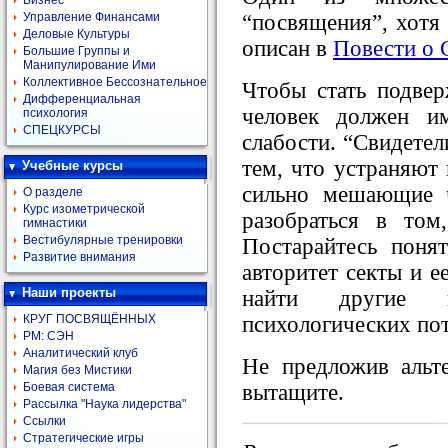
Бизнес
“посвящения”, хотя
Управление Финансами
Деловые Культуры
описан в
Повести о 
Большие Группы и
Манипулирование Ими
Коллективное Бессознательное
Чтобы стать подве
Дифференциальная
человек должен им
психология
СПЕЦКУРСЫ
слабости. “Свидете
тем, что устраняют 
Учебные курсы
сильно мешающие ч
О разделе
Курс изометрической
разобраться в том
гимнастики
Вестибулярные тренировки
Постарайтесь поня
Развитие внимания
авторитет секты и е
Наши проекты
найти другие п
психологических по
КРУГ ПОСВЯЩЁННЫХ
РМ: СЭН
Аналитический клуб
Не предложив альт
Магия без Мистики
вытащите.
Боевая система
Рассылка "Наука лидерства"
Ссылки
Стратегические игры