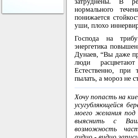
затруднены. В ре
нормального тече
понижается стойкос
уши, плохо иннервир
Господа на триб
энергетика повышен
Дунаев, “Вы даже пр
люди расцветаю
Естественно, при
пылать, а мороз не с
Хочу попасть на киев
усугубляющейся бе
моего желания под
выяснить с Ваш
возможность част
аудио - видио запис