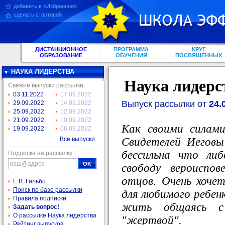
добавить в «Избранное»
сделать стартовой
ДИСТАНЦИОННОЕ
ПРОГРАММА
КРУГ
ОБРАЗОВАНИЕ
ОБУЧЕНИЯ
ПОСВЯЩЕННЫХ
НАУКА ЛИДЕРСТВА
Наука лидерс
Свежие выпуски рассылки:
03.11.2022
17.09.2022
Выпуск рассылки от
24.
29.09.2022
14.09.2022
25.09.2022
12.09.2022
21.09.2022
10.09.2022
Как своими силам
19.09.2022
06.09.2022
Свидетелей Иегов
Все выпуски
бессильна что ли
Подписка на рассылку:
свободу вероиспо
отцов. Очень хочет
Е.В. Гильбо
Поиск по базе рассылки
для любимого ребенк
Правила подписки
жить общаясь с
Задать вопрос!
О рассылке Наука лидерства
"жертвой".
Рейтинг выпусков