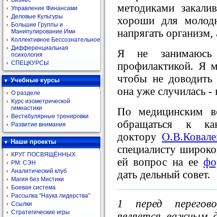
Бизнес
методиками закалив
Управление Финансами
Деловые Культуры
хороши для молодн
Большие Группы и
напрягать организм, 
Манипулирование Ими
Коллективное Бессознательное
Дифференциальная
Я не занимаюсь
психология
СПЕЦКУРСЫ
профилактикой. Я мо
чтобы не доводить 
Учебные курсы
она уже случилась -
О разделе
Курс изометрической
гимнастики
По медицинским в
Вестибулярные тренировки
обращаться к ка
Развитие внимания
доктору
О.В.Ковале
Наши проекты
специалисту широко
КРУГ ПОСВЯЩЁННЫХ
ей вопрос на ее
фо
РМ: СЭН
Аналитический клуб
дать дельный совет.
Магия без Мистики
Боевая система
Рассылка "Наука лидерства"
1 перед перегов
Ссылки
Стратегические игры
является важным д