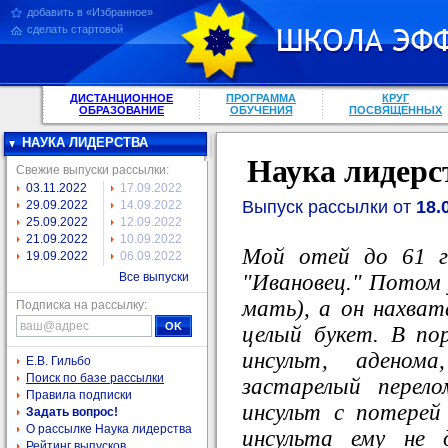
добавить в «Избранное»
сделать стартовой
ДИСТАНЦИОННОЕ
ПРОГРАММА
КРУГ
ОБРАЗОВАНИЕ
ОБУЧЕНИЯ
ПОСВЯЩЕННЫХ
НАУКА ЛИДЕРСТВА
Наука лидерс
Свежие выпуски рассылки:
03.11.2022
17.09.2022
Выпуск рассылки от
18.
29.09.2022
14.09.2022
25.09.2022
12.09.2022
21.09.2022
10.09.2022
Мой отей до 61 г
19.09.2022
06.09.2022
"Ивановец." Потом 
Все выпуски
мать), а он нахват
Подписка на рассылку:
целый букет. В пор
инсульт, аденома
Е.В. Гильбо
Поиск по базе рассылки
застарелый перел
Правила подписки
инсульт с потерей
Задать вопрос!
О рассылке Наука лидерства
инсульта ему не 
Рейтинг выпусков