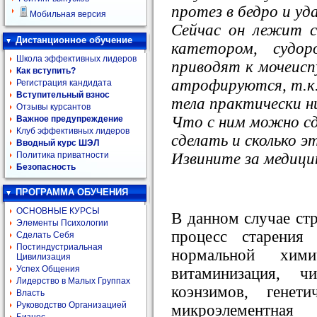
протез в бедро и уд
Мобильная версия
Сейчас он лежит с
Дистанционное обучение
катетором, судор
Школа эффективных лидеров
приводят к мочеисп
Как вступить?
атрофируются, т.к
Регистрация кандидата
Вступительный взнос
тела практически ни
Отзывы курсантов
Что с ним можно сд
Важное предупреждение
Клуб эффективных лидеров
сделать и сколько 
Вводный курс ШЭЛ
Извините за медици
Политика приватности
Безопасность
ПРОГРАММА ОБУЧЕНИЯ
ОСНОВНЫЕ КУРСЫ
В данном случае ст
Элементы Психологии
процесс старения
Сделать Себя
Постиндустриальная
нормальной хими
Цивилизация
Успех Общения
витаминизация, ч
Лидерство в Малых Группах
коэнзимов, генети
Власть
Руководство Организацией
микроэлементна