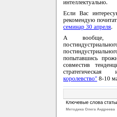
интеллектуально.
Если Вас интересу
рекомендую почита
семинар 30 апреля
.
А вообще, п
постиндустри
постиндустриал
попытавшись прожи
совместив тенден
стратегическа
королевство"
8-10 ма
Ключевые слова стать
Методика Олега Андреева