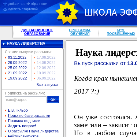
добавить в «Избранное»
сделать стартовой
ДИСТАНЦИОННОЕ
ПРОГРАММА
КРУГ
ОБРАЗОВАНИЕ
ОБУЧЕНИЯ
ПОСВЯЩЕННЫХ
НАУКА ЛИДЕРСТВА
Наука лидерс
Свежие выпуски рассылки:
03.11.2022
17.09.2022
Выпуск рассылки от
13.
29.09.2022
14.09.2022
25.09.2022
12.09.2022
21.09.2022
10.09.2022
Когда крах нынешне
19.09.2022
06.09.2022
Все выпуски
2017 ?:)
Подписка на рассылку:
Е.В. Гильбо
Он уже состоялся. 
Поиск по базе рассылки
Правила подписки
заметили – зависит 
Задать вопрос!
Но в любом случа
О рассылке Наука лидерства
Рейтинг выпусков