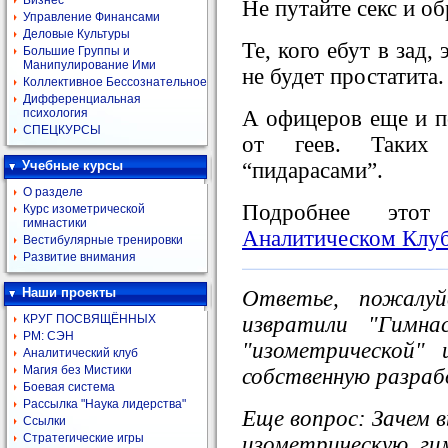
Бизнес
Не путайте секс и об
Управление Финансами
Деловые Культуры
Те, кого ебут в зад,
Большие Группы и
Манипулирование Ими
не будет простатита.
Коллективное Бессознательное
Дифференциальная
А офицеров еще и по
психология
СПЕЦКУРСЫ
от геев. Таких
“пидарасами”.
Учебные курсы
О разделе
Подробнее этот
Курс изометрической
гимнастики
Аналитическом Клу
Вестибулярные тренировки
Развитие внимания
Наши проекты
Ответье, пожалуй
извратили "Гимна
КРУГ ПОСВЯЩЁННЫХ
РМ: СЭН
"изометрической"
Аналитический клуб
Магия без Мистики
собственную разра
Боевая система
Рассылка "Наука лидерства"
Еще вопрос: Зачем в
Ссылки
Стратегические игры
изометрическую ги