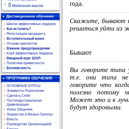
года.
Мобильная версия
Дистанционное обучение
Скажите, бывают 
Школа эффективных лидеров
решиться уйти из 
Как вступить?
Регистрация кандидата
Вступительный взнос
Отзывы курсантов
Важное предупреждение
Бывают
Клуб эффективных лидеров
Вводный курс ШЭЛ
Политика приватности
Безопасность
Вы говорите типа 
т.е. они типа не
ПРОГРАММА ОБУЧЕНИЯ
говорите что ког
ОСНОВНЫЕ КУРСЫ
полезно потому 
Элементы Психологии
Сделать Себя
Может это и к луч
Постиндустриальная
Цивилизация
будут здоровыми.
Успех Общения
Лидерство в Малых Группах
Власть
Руководство Организацией