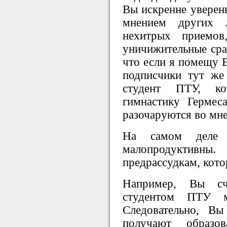
Вы искренне уверен
мнением других
нехитрых приемов
уничижительные сра
что если я помещу В
подписчики тут же
студент ПТУ, к
гимнастику Гермес
разочаруются во мне
На самом деле 
малопродуктивн
предрассудкам, кото
Например, Вы сч
студентом ПТУ м
Следовательно, Вы
получают образо