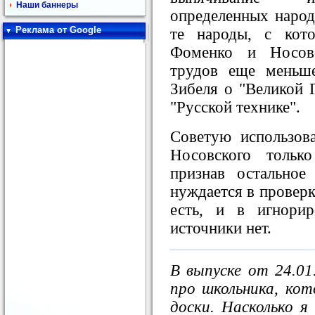
Наши баннеры
определенных народо
Реклама от Google
те народы, с кот
Фоменко и Носовс
трудов еще меньш
Зибеля о "Великой 
"Русской технике".
Советую использов
Носовского тольк
признав остальное
нуждается в проверк
есть, и в игнори
источники нет.
В выпуске от 24.01
про школьника, ко
доски. Насколько я