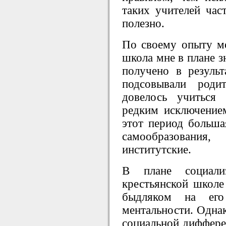
таких учителей час
полезно.
По своему опыту мог
школа мне в плане з
получено в результ
подсовывали роди
довелось учиться
редким исключение
этот период больша
самообразовани
институтские.
В плане социал
крестьянской школе
быдляком на ег
ментальности. Однак
социальной диффере