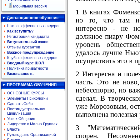
Мобильная версия
1 В книгах Фоменко
Дистанционное обучение
но то, что там н
Школа эффективных лидеров
интересно - не но
Как вступить?
должное пиару Фоме
Регистрация кандидата
Вступительный взнос
уровень обществе
Отзывы курсантов
удалось лучше Нью
Важное предупреждение
Клуб эффективных лидеров
осуществить это в 
Вводный курс ШЭЛ
Политика приватности
2 Интересна и поле
Безопасность
часть. Это не ново,
ПРОГРАММА ОБУЧЕНИЯ
небесспорно, но важ
ОСНОВНЫЕ КУРСЫ
сделал. В творческо
Элементы Психологии
Сделать Себя
уже Морозовым, оста
Постиндустриальная
выполнена полезная 
Цивилизация
Успех Общения
Лидерство в Малых Группах
3 "Математическ
Власть
спорен. Несомнен
Руководство Организацией