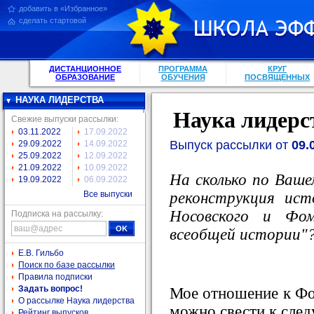
добавить в «Избранное»
сделать стартовой
ДИСТАНЦИОННОЕ
ПРОГРАММА
КРУГ
ОБРАЗОВАНИЕ
ОБУЧЕНИЯ
ПОСВЯЩЕННЫХ
НАУКА ЛИДЕРСТВА
Наука лидерс
Свежие выпуски рассылки:
03.11.2022
17.09.2022
Выпуск рассылки от
09.
29.09.2022
14.09.2022
25.09.2022
12.09.2022
21.09.2022
10.09.2022
На сколько по Ваше
19.09.2022
06.09.2022
реконструкция ист
Все выпуски
Носовского и Фом
Подписка на рассылку:
всеобщей истории"
Е.В. Гильбо
Поиск по базе рассылки
Правила подписки
Задать вопрос!
Мое отношение к Ф
О рассылке Наука лидерства
можно свести к сле
Рейтинг выпусков