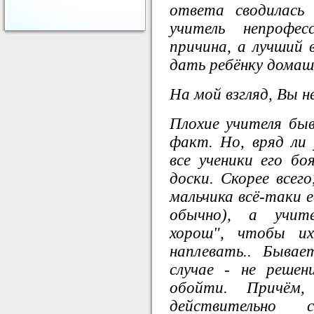
ответа сводилась 
учитель непрофес
причина, а лучший 
дать ребёнку домаш
На мой взгляд, Вы н
Плохие учителя бы
факт. Но, вряд ли 
все ученики его б
доски. Скорее всего
мальчика всё-таки е
обычно), а учит
хорош", чтобы их
наплевать.. Быва
случае - не реше
обойти. Причём,
действительно 