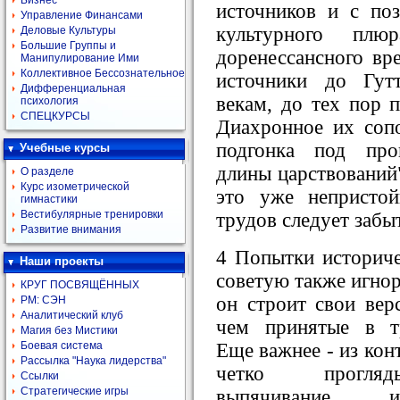
Бизнес
источников и с по
Управление Финансами
культурного плюр
Деловые Культуры
Большие Группы и
доренессансного вр
Манипулирование Ими
Коллективное Бессознательное
источники до Гут
Дифференциальная
векам, до тех пор 
психология
СПЕЦКУРСЫ
Диахронное их сопо
подгонка под про
Учебные курсы
длины царствований"
О разделе
Курс изометрической
это уже непристой
гимнастики
Вестибулярные тренировки
трудов следует забы
Развитие внимания
4 Попытки историч
Наши проекты
советую также игнор
КРУГ ПОСВЯЩЁННЫХ
он строит свои вер
РМ: СЭН
Аналитический клуб
чем принятые в т
Магия без Мистики
Еще важнее - из кон
Боевая система
Рассылка "Наука лидерства"
четко прогляды
Ссылки
Стратегические игры
выпячивание ис