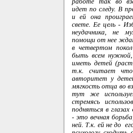
работе так во вза
идет по следу. В п
и ей она проигра
свете. Ее цель - И
неудачника, не м
помощи от нее ждат
в четвертом покол
быть всем нужной,
иметь детей (раст
т.к. считает что
авторитет у дете
мягкость отца во в
тут же используе
стремясь использ
подняться в глазах
- это вечная борьба
ней. Т.к. ей не до е
психологу сходить 