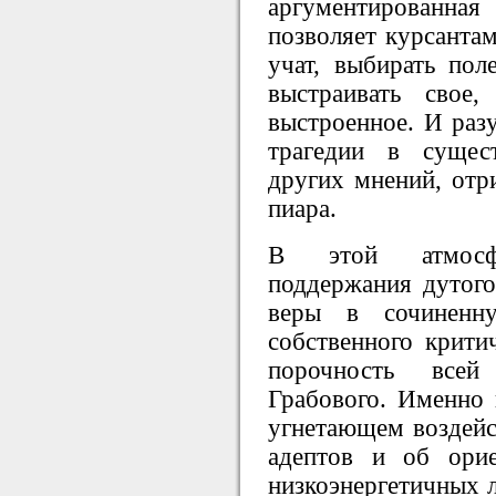
аргументирован
позволяет курсантам
учат, выбирать пол
выстраивать свое,
выстроенное. И разу
трагедии в сущес
других мнений, отр
пиара.
В этой атмосфер
поддержания дутого
веры в сочинен
собственного крити
порочность все
Грабового. Именно 
угнетающем воздейс
адептов и об ори
низкоэнергетичных л