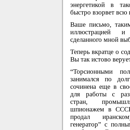
энергетикой в та
быстро взорвет всю
Ваше письмо, таки
иллюстрацией и
сделанного мной вы
Теперь вкратце о со
Вы так истово веруе
“Торсионными по
занимался по дол
сочинена еще в сво
для работы с раз
стран, промышл
шпионажем в СССР
продал иранско
генератор” с полн