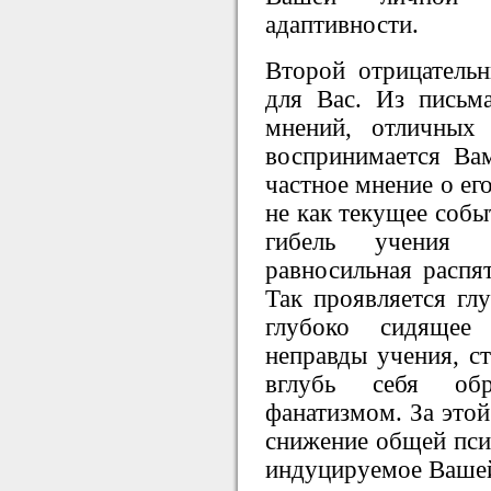
адаптивности.
Второй отрицатель
для Вас. Из письма
мнений, отличных
воспринимается Вам
частное мнение о ег
не как текущее событ
гибель учения Г
равносильная распя
Так проявляется глу
глубоко сидящее 
неправды учения, ст
вглубь себя об
фанатизмом. За этой
снижение общей пси
индуцируемое Вашей