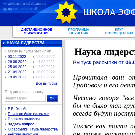
добавить в «Избранное»
сделать стартовой
ДИСТАНЦИОННОЕ
ПРОГРАММА
КРУГ
ОБРАЗОВАНИЕ
ОБУЧЕНИЯ
ПОСВЯЩЕННЫХ
НАУКА ЛИДЕРСТВА
Наука лидерс
Свежие выпуски рассылки:
03.11.2022
17.09.2022
Выпуск рассылки от
06.
29.09.2022
14.09.2022
25.09.2022
12.09.2022
21.09.2022
10.09.2022
Прочитала ваш от
19.09.2022
06.09.2022
Грабовом и его дея
Все выпуски
Подписка на рассылку:
Честно говоря "вс
бы не было так гр
Е.В. Гильбо
всегда будут посту
Поиск по базе рассылки
Правила подписки
Задать вопрос!
Также как толпа п
О рассылке Наука лидерства
он тоже воскрешал
Рейтинг выпусков