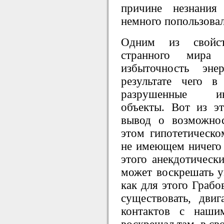
причине незнания
немного попользовал
Одним из свойст
странного мира
избыточность эне
результате чего в
разрушенные инфо
объекты. Вот из эт
вывод о возможно
этом гипотетическо
не имеющем ничего о
этого анекдотическ
может воскрешать 
как для этого Граб
существовать, двиг
контактов с наш