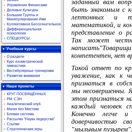
Бизнес
заданный вам вопр
Управление Финансами
быть знакомым с к
Деловые Культуры
Большие Группы и
лептонных и то
Манипулирование Ими
математикой, и кон
Коллективное Бессознательное
Дифференциальная
представление о р
психология
СПЕЦКУРСЫ
Так может честн
написать"Товарищ
Учебные курсы
компетентен, нет в
О разделе
Курс изометрической
гимнастики
Такой ответ по кр
Вестибулярные тренировки
уважение, как к че
Развитие внимания
признаться в собс
Наши проекты
мы несовершенны. 
КРУГ ПОСВЯЩЁННЫХ
этом признаться н
РМ: СЭН
Аналитический клуб
каждый человек с
Магия без Мистики
Конечно легче и 
Боевая система
Рассылка "Наука лидерства"
доверчивостью св
Ссылки
"мыльным пузырем"
Стратегические игры