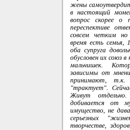
жены самоутвердит
в настоящий моме
вопрос скорее о 
переспективе отв
совсем четким но
время есть семья, 
оба супруга довол
обусловен их союз в
мальчишек. Кото
зависимы от мнен
принимают, т.к
"трактует". Сейча
Живут отдельно
добивается от м
имущество, не дав
серьезных "жизн
творчестве, здоро