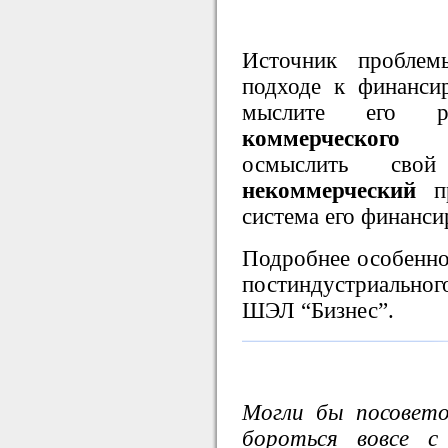
Источник проблем
подходе к финанси
мыслите его ре
коммерческого
пре
осмыслить сво
некоммерческий
пр
система его финанси
Подробнее особенно
постиндустриального
ШЭЛ “Бизнес”.
Могли бы посовето
бороться вовсе с