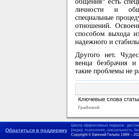
общения” есть спец
личности и общ
специальные процед
отношений. Освоен
способом выхода из
надежного и стабиль
Другого нет. Чудес
венца безбрачия и
такие проблемы не 
Ключевые слова стать
Грабовой
Школа эффективных лидеров - диста
Обратиться в поддержку
[лидер, психология, сексуальность, б
Copyright © Евгений Гильбо 1989 – 20