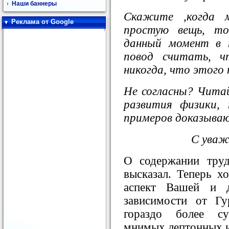
Наши баннеры
Скажите ,когда 
Реклама от Google
простую вещь, то
данный момент в 
повод считать, 
никогда, что этого 
Не согласны? Чита
развития физики,
примеров доказыва
С уваж
О содержании тру
высказал. Теперь х
аспект Вашей и д
зависимости от Г
гораздо более су
мнимых лептонных и