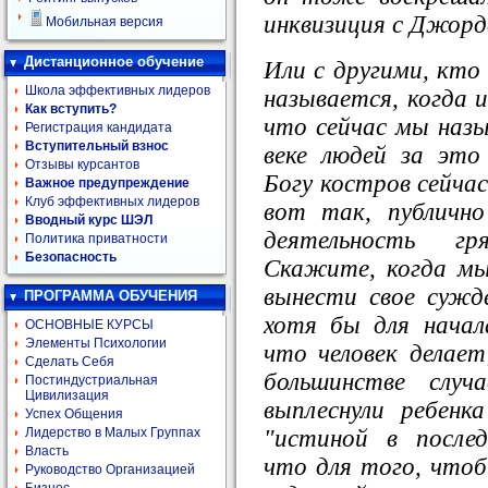
инквизиция с Джорд
Мобильная версия
Дистанционное обучение
Или с другими, кто 
Школа эффективных лидеров
называется, когда и
Как вступить?
что сейчас мы наз
Регистрация кандидата
Вступительный взнос
веке людей за это
Отзывы курсантов
Богу костров сейча
Важное предупреждение
Клуб эффективных лидеров
вот так, публично
Вводный курс ШЭЛ
деятельность гр
Политика приватности
Безопасность
Скажите, когда мы
вынести свое сужд
ПРОГРАММА ОБУЧЕНИЯ
хотя бы для начал
ОСНОВНЫЕ КУРСЫ
Элементы Психологии
что человек делает
Сделать Себя
большинстве случ
Постиндустриальная
Цивилизация
выплеснули ребенк
Успех Общения
"истиной в после
Лидерство в Малых Группах
Власть
что для того, что
Руководство Организацией