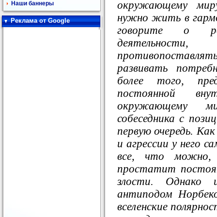
окружающему миру
Наши баннеры
нужно жить в гарм
Реклама от Google
говорите о раз
деятельност
противопоставлят
развивать потреб
более того, пр
постоянной вн
окружающему ми
собеседника с пози
первую очередь. Как
и агрессии у него с
все, что можно,
простатит постоя
злости. Однако 
антиподом Норбеко
вселенские полярнос