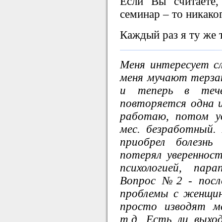
Если Вы считаете,
семинар – то никаког
Каждый раз я ту же 
Меня интересует с
меня мучают терза
и теперь в тече
повторяется одна 
работаю, потом у
мес. безработный.
приобрел болезнь
потерял увереннос
психологией, пара
Вопрос №2 - посл
проблемы с женщин
просто изводят м
т.д. Есть ли выхо