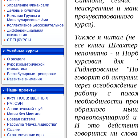
Синтона, сейчас
Бизнес
Управление Финансами
неискренним и ман
Деловые Культуры
прочувствованного
Большие Группы и
Манипулирование Ими
курса).
Коллективное Бессознательное
Дифференциальная
психология
Также я читал (не 
СПЕЦКУРСЫ
все книги Шлахте
Учебные курсы
непонятно - и Норбе
О разделе
курсовая для "
Курс изометрической
Ридлеровским "П
гимнастики
Вестибулярные тренировки
говорят об актуализ
Развитие внимания
через освобождение
Наши проекты
работу с полож
КРУГ ПОСВЯЩЁННЫХ
необходимости прощ
РМ: СЭН
образного мы
Аналитический клуб
Магия без Мистики
правополушарной и
Боевая система
И это действит
Рассылка "Наука лидерства"
Ссылки
говорится ни слов
Стратегические игры