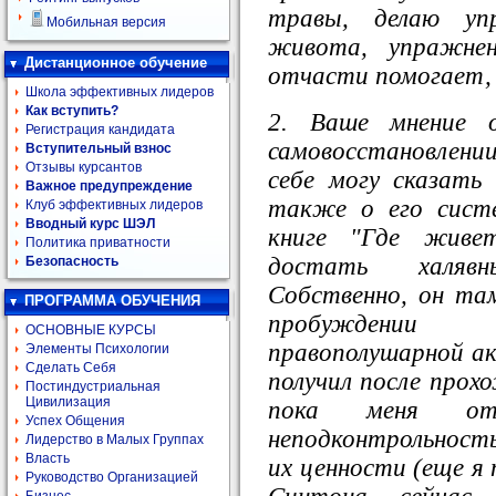
травы, делаю уп
Мобильная версия
живота, упражнен
Дистанционное обучение
отчасти помогает, 
Школа эффективных лидеров
Как вступить?
2. Ваше мнение о
Регистрация кандидата
самовосстановлени
Вступительный взнос
Отзывы курсантов
себе могу сказать
Важное предупреждение
также о его систе
Клуб эффективных лидеров
Вводный курс ШЭЛ
книге "Где живе
Политика приватности
достать халяв
Безопасность
Собственно, он та
ПРОГРАММА ОБУЧЕНИЯ
пробуждении 
ОСНОВНЫЕ КУРСЫ
правополушарной ак
Элементы Психологии
Сделать Себя
получил после прох
Постиндустриальная
Цивилизация
пока меня от
Успех Общения
неподконтрольност
Лидерство в Малых Группах
Власть
их ценности (еще я
Руководство Организацией