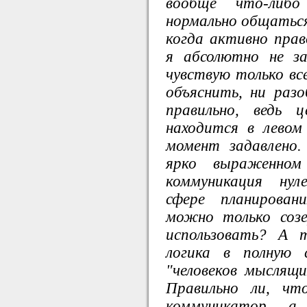
вообще что-либо
нормально общаться
когда активно пра
я абсолютно не з
чувствую только все
объяснить, ни раз
правильно, ведь 
находится в левом
момент задавлено.
ярко выраженном
коммуникация нул
сфере планирован
можно только созе
использовать? А 
логика в полную 
"человеков мыслящи
Правильно ли, чт
коммуникатор, а