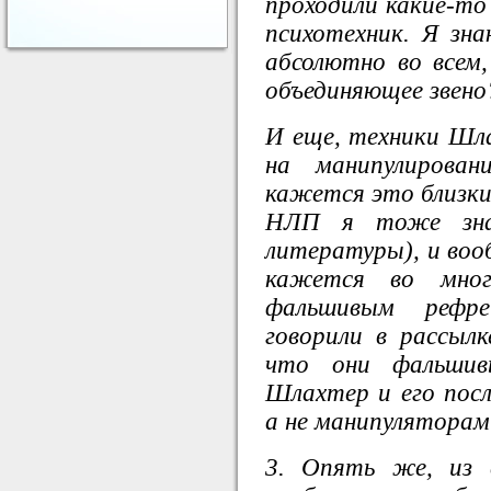
проходили какие-то 
психотехник. Я зн
абсолютно во всем,
объединяющее звено
И еще, техники Шл
на манипулирова
кажется это близк
НЛП я тоже зна
литературы), и воо
кажется во мно
фальшивым рефр
говорили в рассыл
что они фальшив
Шлахтер и его пос
а не манипулятора
3. Опять же, из 