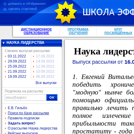
добавить в «Избранное»
сделать стартовой
ДИСТАНЦИОННОЕ
ПРОГРАММА
КРУГ
ОБРАЗОВАНИЕ
ОБУЧЕНИЯ
ПОСВЯЩЕННЫХ
НАУКА ЛИДЕРСТВА
Наука лидерс
Свежие выпуски рассылки:
03.11.2022
17.09.2022
Выпуск рассылки от
16.
29.09.2022
14.09.2022
25.09.2022
12.09.2022
21.09.2022
10.09.2022
1. Евгений Виталь
19.09.2022
06.09.2022
победить хронич
Все выпуски
"модную" нынче бо
Подписка на рассылку:
помощью официаль
правильно лечить
Е.В. Гильбо
Поиск по базе рассылки
полное излечени
Правила подписки
прибыльности так
Задать вопрос!
О рассылке Наука лидерства
простатиту - года 
Рейтинг выпусков