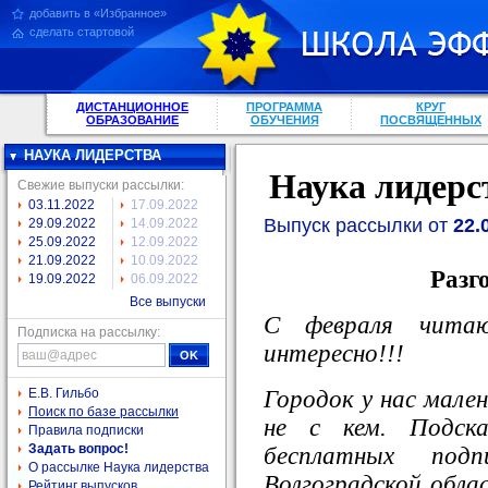
добавить в «Избранное»
сделать стартовой
ДИСТАНЦИОННОЕ
ПРОГРАММА
КРУГ
ОБРАЗОВАНИЕ
ОБУЧЕНИЯ
ПОСВЯЩЕННЫХ
НАУКА ЛИДЕРСТВА
Наука лидерс
Свежие выпуски рассылки:
03.11.2022
17.09.2022
Выпуск рассылки от
22.
29.09.2022
14.09.2022
25.09.2022
12.09.2022
21.09.2022
10.09.2022
Разг
19.09.2022
06.09.2022
Все выпуски
С февраля чита
Подписка на рассылку:
интересно!!!
Городок у нас мале
Е.В. Гильбо
Поиск по базе рассылки
не с кем. Подск
Правила подписки
Задать вопрос!
бесплатных под
О рассылке Наука лидерства
Волгоградской облас
Рейтинг выпусков