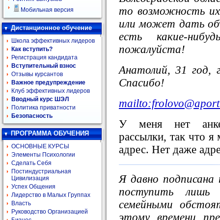
то возможность их
Мобильная версия
или может дать об
Дистанционное обучение
есть какие-нибу
Школа эффективных лидеров
пожалуйста!
Как вступить?
Регистрация кандидата
Вступительный взнос
Анатолий, 31 год, г
Отзывы курсантов
Спасибо!
Важное предупреждение
Клуб эффективных лидеров
Вводный курс ШЭЛ
mailto:frolovo@aport
Политика приватности
Безопасность
У меня нет анке
ПРОГРАММА ОБУЧЕНИЯ
рассылки, так что я
ОСНОВНЫЕ КУРСЫ
адрес. Нет даже адр
Элементы Психологии
Сделать Себя
Постиндустриальная
Я давно подписана 
Цивилизация
Успех Общения
поступить лишь 
Лидерство в Малых Группах
семейными обстоя
Власть
Руководство Организацией
этому времени пр