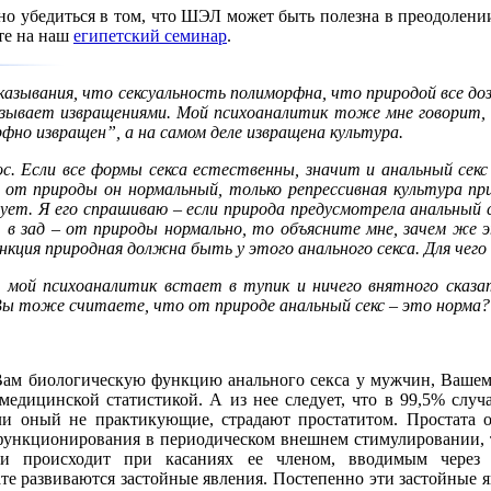
но убедиться в том, что ШЭЛ может быть полезна в преодолен
те на наш
египетский семинар
.
казывания, что сексуальность полиморфна, что природой все доз
бзывает извращениями. Мой психоаналитик тоже мне говорит, 
фно извращен”, а на самом деле извращена культура.
с. Если все формы секса естественны, значит и анальный сек
 от природы он нормальный, только репрессивная культура п
ирует. Я его спрашиваю – если природа предусмотрела анальный
 в зад – от природы нормально, то объясните мне, зачем же 
нкция природная должна быть у этого анального секса. Для чего
, мой психоаналитик встает в тупик и ничего внятного ска
 тоже считаете, что от природе анальный секс – это норма?
 Вам биологическую функцию анального секса у мужчин, Вашем
медицинской статистикой. А из нее следует, что в 99,5% сл
ли оный не практикующие, страдают простатитом. Простата о
функционирования в периодическом внешнем стимулировании, т
и происходит при касаниях ее членом, вводимым через 
ате развиваются застойные явления. Постепенно эти застойные я