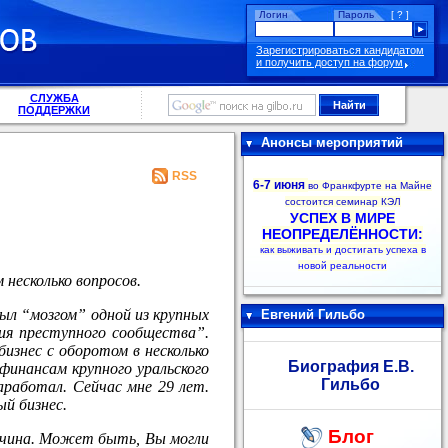
Логин
Пароль
[ ? ]
Зарегистрироваться кандидатом
и получить доступ на форум
СЛУЖБА
ПОДДЕРЖКИ
Анонсы мероприятий
RSS
6-7 июня
во Франкфурте на Майне
состоится семинар КЭЛ
УСПЕХ В МИРЕ
НЕОПРЕДЕЛЁННОСТИ:
как выживать и достигать успеха в
новой реальности
несколько вопросов.
 был “мозгом” одной из крупных
Евгений Гильбо
ция преступного сообщества”.
бизнес с оборотом в несколько
Биография Е.В.
финансам крупного уральского
Гильбо
заработал. Сейчас мне 29 лет.
ый бизнес.
Блог
ричина. Может быть, Вы могли