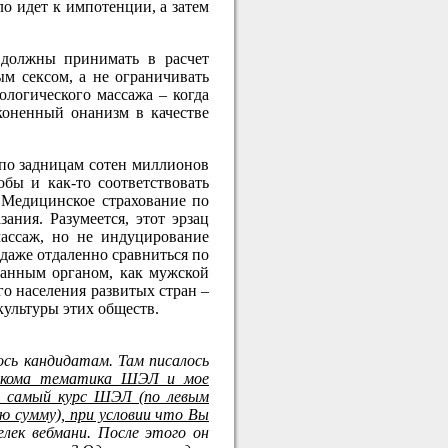
ло идет к импотенции, а затем
 должны принимать в расчет
ым сексом, а не ограничивать
логического массажа – когда
коненный онанизм в качестве
я по задницам сотен миллионов
бы и как-то соответствовать
. Медицинское страхование по
ания. Разумеется, этот эрзац
массаж, но не индуцирование
 даже отдаленно сравниться по
анным органом, как мужской
го населения развитых стран –
культуры этих обществ.
ось кандидатам. Там писалось
накома тематика ШЭЛ и мое
т самый курс ШЭЛ (по левым
ую сумму), при условии что Вы
елек вебмани. После этого он