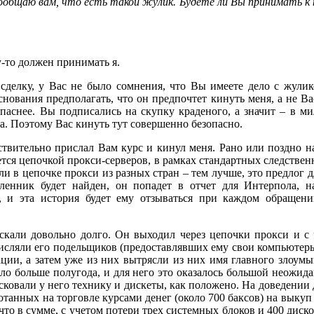
 Сообщаю вам, что есть такой жулик. Будете ли Вы принимать к
-то должен принимать я.
сделку, у Вас не было сомнения, что Вы имеете дело с жулико
снования предполагать, что он предпочтет кинуть меня, а не Ва
опаснее. Вы подписались на скупку краденого, а значит – в м
а. Поэтому Вас кинуть тут совершенно безопасно.
ствительно прислал Вам курс и кинул меня. Рано или поздно на
ется цепочкой прокси-серверов, в рамках стандартных следстве
сли в цепочке прокси из разных стран – тем лучше, это предлог
ленник будет найден, он попадет в отчет для Интерпола, н
, и эта история будет ему отзываться при каждом обращени
кали довольно долго. Он выходил через цепочки прокси и с
числяли его подельщиков (предоставлявших ему свои компьютеры
ции, а затем уже из них вытрясли из них имя главного злоумы
ло больше полугода, и для него это оказалось большой неожида
ковали у него технику и дискеты, как положено. На доведении до
ботанных на торговле курсами денег (около 700 баксов) на выку
что в сумме, с учетом потери трех системных блоков и 400 диск