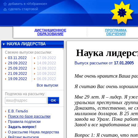
добавить в «Избранное»
сделать стартовой
ДИСТАНЦИОННОЕ
ПРОГРАММА
ОБРАЗОВАНИЕ
ОБУЧЕНИЯ
НАУКА ЛИДЕРСТВА
Наука лидерс
Свежие выпуски рассылки:
03.11.2022
17.09.2022
Выпуск рассылки от
17.01.2005
29.09.2022
14.09.2022
25.09.2022
12.09.2022
21.09.2022
10.09.2022
Мне очень нравится Ваша расс
19.09.2022
06.09.2022
Все выпуски
Я считаю Вас очень хорошим 
Подписка на рассылку:
Мне 29 лет. Я – лидер. Я уже
уральских преступных групп
Доказать, естественно, не см
Е.В. Гильбо
миллионов долларов. В 25 ле
Поиск по базе рассылки
завода на Урале. Пока работ
Правила подписки
Завод и все заработанные на 
Задать вопрос!
О рассылке Наука лидерства
Вопрос 1: Я считаю, что пот
Рейтинг выпусков