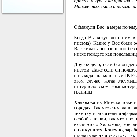
пропал, и курсы не прислал.
Минске разыскали и наказали.
Обманули Вас, а меры почему
Когда Вы вступали с ним в 
письма). Какие у Вас были о
Вас кидать несравненно без
иначе пойдете как подельщиц
Другое дело, если бы он дей
инетом. Даже если он пользу
и выходят на конечный IP. Е
этом случае, когда злоумыш
интерполовском компьютере
границы.
Халюкова из Минска тоже ис
городах. Так что сначала вы
технику и носители информа
особой спешки, так что прош
взяли этого Халюкова, конфис
он откупился. Конечно, зара
продать дачный участок. Так 