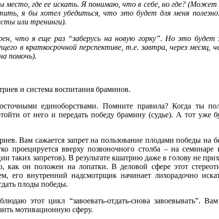
бы место, где ее искать. Я понимаю, что в себе, но где? (Мож
ить, я бы хотел убедиться, что это будет для меня полезно.
сты или тренинги).
ен, что я еще раз “заберусь на новую горку”. Но это будет 
его в краткосрочной перспективе, т.е. завтра, через месяц, ч
а помочь).
триев и система воспитания браминов.
осточными единоборствами. Помните правила? Когда ты по
йти от него и передать победу брамину (судье). А тот уже бу
риев. Вам сажается запрет на пользование плодами победы на б
тко проецируется вверху позвоночного столба – на семинаре
ии таких запретов). В результате кшатрию даже в голову не при
го, как он положен на лопатки. В деловой сфере этот стереот
м, его внутренний надсмотрщик начинает лихорадочно искат
тдать плоды победы.
блюдаю этот цикл “завоевать-отдать-снова завоевывать”. Вам
очить мотивационную сферу.