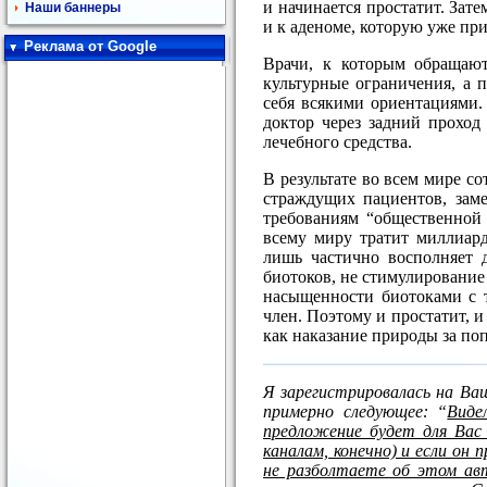
и начинается простатит. Зат
Наши баннеры
и к аденоме, которую уже пр
Реклама от Google
Врачи, к которым обращают
культурные ограничения, а 
себя всякими ориентациями.
доктор через задний проход
лечебного средства.
В результате во всем мире со
страждущих пациентов, зам
требованиям “общественной 
всему миру тратит миллиард
лишь частично восполняет 
биотоков, не стимулирование
насыщенности биотоками с 
член. Поэтому и простатит, 
как наказание природы за по
Я зарегистрировалась на Ва
примерно следующее: “
Виде
предложение будет для Вас
каналам, конечно) и если он 
не разболтаете об этом ав