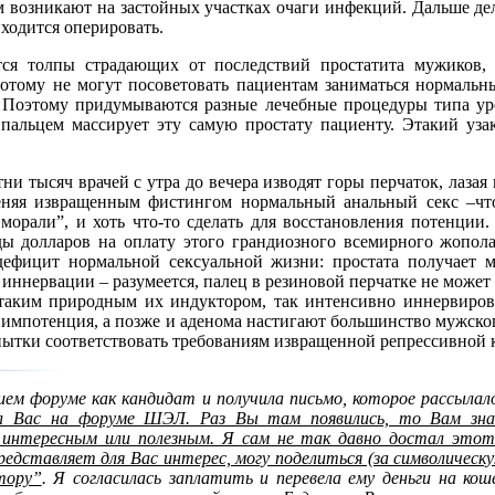
ем возникают на застойных участках очаги инфекций. Дальше де
иходится оперировать.
ся толпы страдающих от последствий простатита мужиков,
потому не могут посоветовать пациентам заниматься нормальн
 Поэтому придумываются разные лечебные процедуры типа уро
 пальцем массирует эту самую простату пациенту. Этакий уза
тни тысяч врачей с утра до вечера изводят горы перчаток, лаза
еняя извращенным фистингом нормальный анальный секс –что
морали”, и хоть что-то сделать для восстановления потенции
ы долларов на оплату этого грандиозного всемирного жополаз
дефицит нормальной сексуальной жизни: простата получает 
 иннервации – разумеется, палец в резиновой перчатке не может
таким природным их индуктором, так интенсивно иннервиров
и импотенция, а позже и аденома настигают большинство мужско
пытки соответствовать требованиям извращенной репрессивной 
шем форуме как кандидат и получила письмо, которое рассылал
л Вас на форуме ШЭЛ. Раз Вы там появились, то Вам з
 интересным или полезным. Я сам не так давно достал это
представляет для Вас интерес, могу поделиться (за символическ
тору”
. Я согласилась заплатить и перевела ему деньги на кош