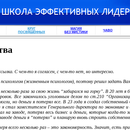
КРУГ
МАГИЯ
ЧАВО
ПОСВЯЩЕННЫХ
БЕЗ МИСТИКИ
тва
ылка. С чем-то я согласен, с чем-то нет, но интересно.
психологом (жизненным психологом), поэтому решил задать Вам 
 несколько раза за свою жизнь “забирался на горку”. В 20 лет я
ировок. Все закончилось уголовным делом по ст.210 “Организа
огли, но деньги я потерял все. В 23 года я создал собственный 
т я стал заместителем Генерального директора по экономике и 
ал на заводе, потерял весь бизнес и деньги, которые когда-то 
заводе деньги я “потерял” и планирую вновь строить собственн
еря всего несколько раз – это закономерность. Значит, есть п