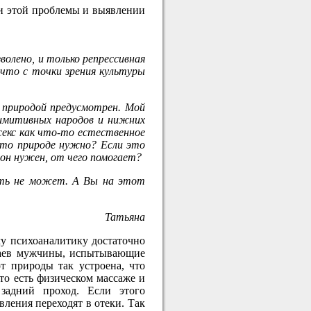
ии этой проблемы и выявлении
волено, и только репрессивная
что с точки зрения культуры
с природой предусмотрен. Мой
римитивных народов и нижних
 секс как что-то естественное
это природе нужно? Если это
 он нужен, от чего помогает?
зать не может. А Вы на этот
Татьяна
у психоаналитику достаточно
учаев мужчины, испытывающие
т природы так устроена, что
о есть физическом массаже и
задний проход. Если этого
вления переходят в отеки. Так