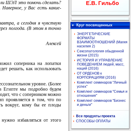
ет ли ШЭЛ это помочь сделать?
Е.В. Гильбо
 Наверное, у Вас есть какие-
завтра, а сегодня я чувствую
Круг посвященных
ерез полгода. (В этом я точно
ЭНЕРГЕТИЧЕСКИЕ
ФОРМАТЫ
ВЗАИМООТНОШЕНИЙ (Магия
Алексей
насилия 2)
Сексопатология обыденной
жизни (2015)
ИСТОРИЯ И УПРАВЛЕНИЕ
ложил соперника на лопатки
ПОВЕДЕНИЕМ людей, масс,
дет решать, как использовать
наций (2016)
ОТ ОРДЕНОВ к
КОРПОРАЦИЯМ (2016)
Комплект семинаров "Личный
ессознательном уровне. (Более
успех"
 в Египте мы подробно будем
Комплект семинаров "Семья и
ходит, что с соперником можно
отношения"
ип проявляется в том, что по
Комплект семинаров "Бизнес
ь вокруг, кому бы ее плоды
и деньги"
Все продукты проекта
 нужно избавляться от этого
СПОСОБЫ ОПЛАТЫ