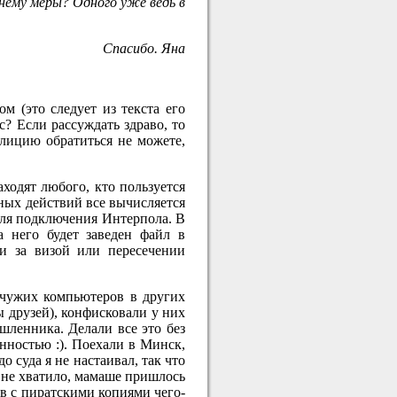
 нему меры? Одного уже ведь в
Спасибо. Яна
м (это следует из текста его
с? Если рассуждать здраво, то
илицию обратиться не можете,
ходят любого, кто пользуется
нных действий все вычисляется
 для подключения Интерпола. В
а него будет заведен файл в
и за визой или пересечении
 чужих компьютеров в других
 друзей), конфисковали у них
шленника. Делали все это без
нностью :). Поехали в Минск,
 суда я не настаивал, так что
п не хватило, мамаше пришлось
ов с пиратскими копиями чего-