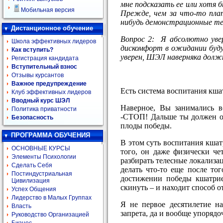
мне подсказать ее или хотя 
Мобильная версия
Прежде, чем за что-то плат
нибудь демонстрационные те
Дистанционное обучение
Вопрос 2: Я абсолютно увер
Школа эффективных лидеров
дискомфорт в ожидании будущ
Как вступить?
уверен, ШЭЛ наверняка должн
Регистрация кандидата
Вступительный взнос
Отзывы курсантов
Важное предупреждение
Есть система воспитания кша
Клуб эффективных лидеров
Вводный курс ШЭЛ
Наверное, Вы занимались в
Политика приватности
-СТОП! Дальше ты должен ото
Безопасность
плоды победы.
ПРОГРАММА ОБУЧЕНИЯ
В этом суть воспитания кшат
ОСНОВНЫЕ КУРСЫ
того, он даже физически че
Элементы Психологии
разбирать телесные локализац
Сделать Себя
делать что-то еще после то
Постиндустриальная
достижении победы кшатрие
Цивилизация
скинуть – и находит способ о
Успех Общения
Лидерство в Малых Группах
Я не первое десятилетие на
Власть
запрета, да и вообще упоряд
Руководство Организацией