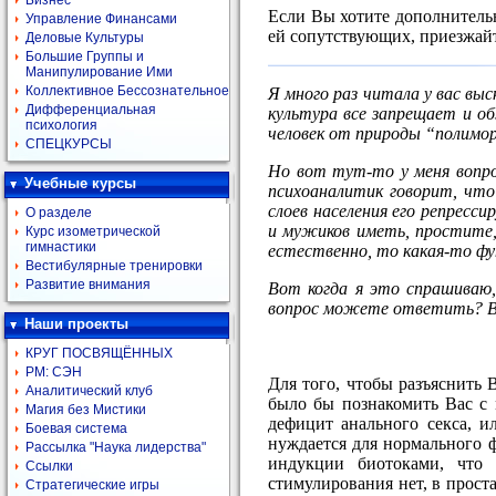
Бизнес
Если Вы хотите дополнитель
Управление Финансами
ей сопутствующих, приезжай
Деловые Культуры
Большие Группы и
Манипулирование Ими
Коллективное Бессознательное
Я много раз читала у вас выс
Дифференциальная
культура все запрещает и о
психология
человек от природы “полимор
СПЕЦКУРСЫ
Но вот тут-то у меня вопро
Учебные курсы
психоаналитик говорит, что
слоев населения его репресс
О разделе
и мужиков иметь, простите,
Курс изометрической
гимнастики
естественно, то какая-то фу
Вестибулярные тренировки
Развитие внимания
Вот когда я это спрашиваю
вопрос можете ответить? Вы
Наши проекты
КРУГ ПОСВЯЩЁННЫХ
РМ: СЭН
Для того, чтобы разъяснить
Аналитический клуб
было бы познакомить Вас с 
Магия без Мистики
дефицит анального секса, и
Боевая система
нуждается для нормального 
Рассылка "Наука лидерства"
индукции биотоками, что 
Ссылки
стимулирования нет, в прост
Стратегические игры