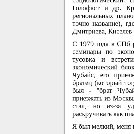
социологический. 
Голофаст и др. Кр
региональных план
точно название), гд
Дмитриева, Киселев 
С 1979 года в СПб 
семинары по экон
тусовка и встрети
экономический блок
Чубайс, его прие
братец (который тог
был - "брат Чубай
приезжать из Москвы
стал, но из-за у
раскручивать как пи
Я был мелкий, меня 