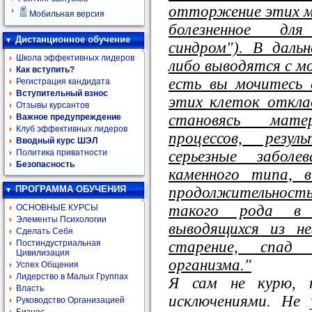
отторжение этих м
Мобильная версия
болезненное дл
Дистанционное обучение
синдром"). В дал
Школа эффективных лидеров
либо выводятся с мо
Как вступить?
есть вы мочитесь 
Регистрация кандидата
Вступительный взнос
этих клеток откла
Отзывы курсантов
становясь мате
Важное предупреждение
Клуб эффективных лидеров
процессов, рез
Вводный курс ШЭЛ
серьезные заболе
Политика приватности
Безопасность
каменного типа, 
продолжительност
ПРОГРАММА ОБУЧЕНИЯ
такого рода в 
ОСНОВНЫЕ КУРСЫ
Элементы Психологии
выводящихся из не
Сделать Себя
старение, спад 
Постиндустриальная
Цивилизация
организма."
Успех Общения
Лидерство в Малых Группах
Я сам не курю, 
Власть
исключениями. Не
Руководство Организацией