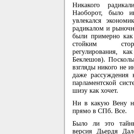
Никакого радика
Наоборот, было и
увлекался эконом
радикалом и рыночн
были примерно как
стойким стор
регулирования, к
Беклешов). Посколь
взгляды никого не и
даже рассуждения
парламентской сист
шизу как хочет.
Ни в какую Вену ни
прямо в СПб. Все.
Было ли это тайн
версия Дьердя Дал