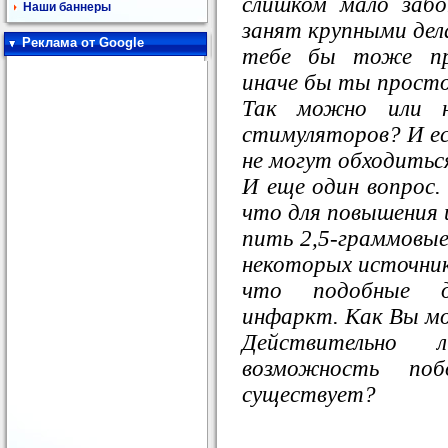
слишком мало заб
Наши баннеры
занят крупными дела
Реклама от Google
тебе бы тоже при
иначе бы ты просто 
Так можно или н
стимуляторов? И ес
не могут обходитьс
И еще один вопрос. 
что для повышения
пить 2,5-граммовые
некоторых источник
что подобные д
инфаркт. Как Вы м
Действительно
возможность по
существует?