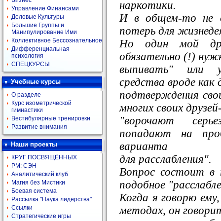
Бизнес
наркотики.
Управление Финансами
И в общем-то не 
Деловые Культуры
Большие Группы и
потерь для жизнеде
Манипулирование Ими
Коллективное Бессознательное
Но один мой др
Дифференциальная
обязательно (!) нуж
психология
СПЕЦКУРСЫ
выпивать" или у
средства вроде как 
Учебные курсы
подтверждения сво
О разделе
Курс изометрической
многих своих друзей
гимнастики
"ворочают серь
Вестибулярные тренировки
Развитие внимания
попадают на про
варианта
Наши проекты
для расслабления".
КРУГ ПОСВЯЩЁННЫХ
РМ: СЭН
Вопрос состоит в 
Аналитический клуб
подобное "расслабл
Магия без Мистики
Боевая система
Когда я говорю ему
Рассылка "Наука лидерства"
методах, он говори
Ссылки
Стратегические игры