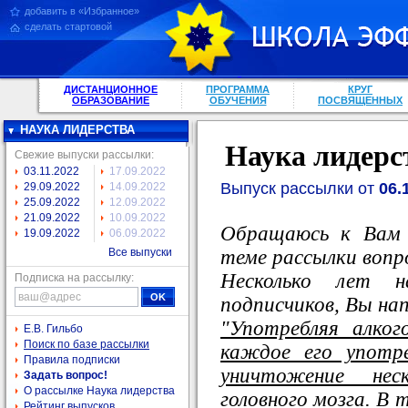
добавить в «Избранное»
сделать стартовой
ДИСТАНЦИОННОЕ
ПРОГРАММА
КРУГ
ОБРАЗОВАНИЕ
ОБУЧЕНИЯ
ПОСВЯЩЕННЫХ
НАУКА ЛИДЕРСТВА
Наука лидерс
Свежие выпуски рассылки:
03.11.2022
17.09.2022
Выпуск рассылки от
06.
29.09.2022
14.09.2022
25.09.2022
12.09.2022
21.09.2022
10.09.2022
Обращаюсь к Вам 
19.09.2022
06.09.2022
теме рассылки вопр
Все выпуски
Несколько лет н
Подписка на рассылку:
подписчиков, Вы на
"Употребляя алко
Е.В. Гильбо
Поиск по базе рассылки
каждое его употр
Правила подписки
уничтожение нес
Задать вопрос!
О рассылке Наука лидерства
головного мозга. В 
Рейтинг выпусков