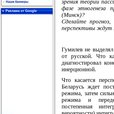
зрения теории пасс
Наши баннеры
фазе этногенеза п
Реклама от Google
(Минск)?
Сделайте прогноз,
перспективы ждут 
Гумилев не выделял
от русской. Что к
диагностировал кон
инерционной.
Что касается персп
Беларусь ждет пос
режима, затем силь
режима и переде
постепенная инт
вероятности) интег