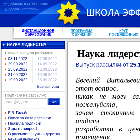
добавить в «Избранное»
сделать стартовой
ДИСТАНЦИОННОЕ
ПРОГРАММА
КРУГ
ОБРАЗОВАНИЕ
ОБУЧЕНИЯ
ПОСВЯЩЕННЫХ
НАУКА ЛИДЕРСТВА
Наука лидерс
Свежие выпуски рассылки:
03.11.2022
17.09.2022
Выпуск рассылки от
25.
29.09.2022
14.09.2022
25.09.2022
12.09.2022
21.09.2022
10.09.2022
Евгений Витальев
19.09.2022
06.09.2022
этот вопрос,
Все выпуски
никак не могу с
Подписка на рассылку:
пожалуйста,
зачем столичные
Е.В. Гильбо
Поиск по базе рассылки
отделы
Правила подписки
разработки в цен
Задать вопрос!
О рассылке Наука лидерства
помещения,
Рейтинг выпусков