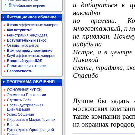
и добираться к ц
Мобильная версия
накладно
Дистанционное обучение
по времени. К
Школа эффективных лидеров
многоэтажный, к м
Как вступить?
не привязан. Почем
Регистрация кандидата
Вступительный взнос
нибудь на
Отзывы курсантов
Истре, а в центре
Важное предупреждение
Клуб эффективных лидеров
Никакой
Вводный курс ШЭЛ
суеты, трафика, эко
Политика приватности
Безопасность
Спасибо
ПРОГРАММА ОБУЧЕНИЯ
ОСНОВНЫЕ КУРСЫ
Элементы Психологии
Лучше бы задать 
Сделать Себя
Постиндустриальная
московских компани
Цивилизация
Успех Общения
такие компании рас
Лидерство в Малых Группах
на окраинах городов
Власть
Руководство Организацией