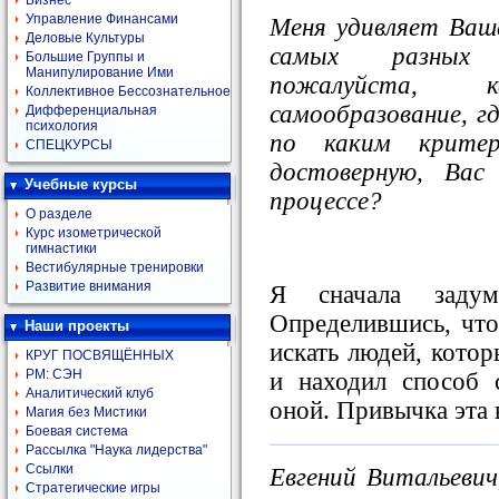
Бизнес
Управление Финансами
Меня удивляет Ваша
Деловые Культуры
самых разных 
Большие Группы и
Манипулирование Ими
пожалуйста, 
Коллективное Бессознательное
самообразование, г
Дифференциальная
психология
по каким крите
СПЕЦКУРСЫ
достоверную, Вас
Учебные курсы
процессе?
О разделе
Курс изометрической
гимнастики
Вестибулярные тренировки
Развитие внимания
Я сначала заду
Определившись, что
Наши проекты
искать людей, кото
КРУГ ПОСВЯЩЁННЫХ
РМ: СЭН
и находил способ 
Аналитический клуб
оной. Привычка эта 
Магия без Мистики
Боевая система
Рассылка "Наука лидерства"
Ссылки
Евгений Витальевич
Стратегические игры