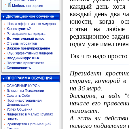
каждый день хотя
Мобильная версия
каждый день два ча
Дистанционное обучение
юности, когда ос
Школа эффективных лидеров
статьи на любые
Как вступить?
Регистрация кандидата
редакционное задан
Вступительный взнос
годам уже имел очен
Отзывы курсантов
Важное предупреждение
Клуб эффективных лидеров
Так что надо просто
Вводный курс ШЭЛ
Политика приватности
Безопасность
Президент яростн
ПРОГРАММА ОБУЧЕНИЯ
стране, которой в
ОСНОВНЫЕ КУРСЫ
на 36 млрд.
Элементы Психологии
долларов, а ведь 
Сделать Себя
Постиндустриальная
начале его правлен
Цивилизация
поможет.
Успех Общения
Лидерство в Малых Группах
А есть ли действ
Власть
полного подавления
Руководство Организацией