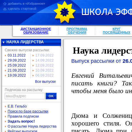
добавить в «Избранное»
сделать стартовой
ДИСТАНЦИОННОЕ
ПРОГРАММА
КРУГ
ОБРАЗОВАНИЕ
ОБУЧЕНИЯ
ПОСВЯЩЕННЫХ
НАУКА ЛИДЕРСТВА
Наука лидерс
Свежие выпуски рассылки:
03.11.2022
17.09.2022
Выпуск рассылки от
26.
29.09.2022
14.09.2022
25.09.2022
12.09.2022
21.09.2022
10.09.2022
Евгений Витальев
19.09.2022
06.09.2022
писать книги? Та
Все выпуски
чтобы меня было и
Подписка на рассылку:
Е.В. Гильбо
Поиск по базе рассылки
Дюма и Солженицы
Правила подписки
Задать вопрос!
хорошего стиля. О
О рассылке Наука лидерства
писать. Дюма при 
Рейтинг выпусков