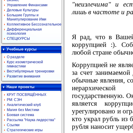
Бизнес
"неизлечима" и ес
Управление Финансами
Деловые Культуры
лишь в частоте и р
Большие Группы и
Манипулирование Ими
Коллективное Бессознательное
Дифференциальная
психология
Я рад, что в Вашей
СПЕЦКУРСЫ
коррупцией :). Со
Учебные курсы
любой стране обычно
О разделе
Курс изометрической
Коррупцией не являе
гимнастики
за счет занимаемой 
Вестибулярные тренировки
Развитие внимания
обычные явления, с
иерархическо
Наши проекты
государственную. Ок
КРУГ ПОСВЯЩЁННЫХ
РМ: СЭН
является корруп
Аналитический клуб
урегулировано и огр
Магия без Мистики
Боевая система
кто украл рубль из 
Рассылка "Наука лидерства"
рубля наносит ущер
Ссылки
Стратегические игры