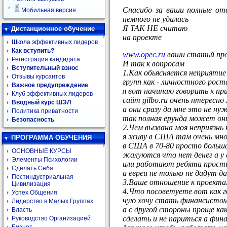
Спасибо за ваши полные от
Мобильная версия
немного не удалась
Я ТАК НЕ считаю
Дистанционное обучение
на проекте
Школа эффективных лидеров
Как вступить?
www.opec.ru
ваши статьй про
Регистрация кандидата
И так к вопросам
Вступительный взнос
1.Как обьясняется неприятие
Отзывы курсантов
групп как - личностного рос
Важное предупреждение
я вот начинаю говорить к пр
Клуб эффективных лидеров
сайт gilbo.ru очень нтересно
Вводный курс ШЭЛ
а они сразу да мне это не ну
Политика приватности
так полная ерунда может он
Безопасность
2.Чем вызвана моя неприязнь
я живу в США там очень мног
ПРОГРАММА ОБУЧЕНИЯ
в США в 70-80 просто больша
ОСНОВНЫЕ КУРСЫ
жалуются что нет денег а у с
Элементы Психологии
или работают ребята просты
Сделать Себя
а евреи не только не дадут 
Постиндустриальная
3.Ваше отношение к проектам
Цивилизация
4.Что посоветуете вот как г
Успех Общения
чую хочу стать финансистом 
Лидерство в Малых Группах
а с другой стороны проще ка
Власть
сделать и не париться а фин
Руководство Организацией