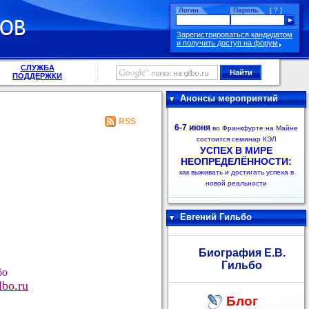
Логин
Пароль
[ ? ]
Зарегистрироваться кандидатом
и получить доступ на форум
СЛУЖБА
ПОДДЕРЖКИ
Анонсы мероприятий
RSS
6-7 июня
во Франкфурте на Майне
состоится семинар КЭЛ
УСПЕХ В МИРЕ
НЕОПРЕДЕЛЁННОСТИ:
как выживать и достигать успеха в
новой реальности
Евгений Гильбо
Биография Е.В.
Гильбо
бо
bo.ru
Блог