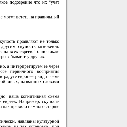
якое подозрение что их “учат
не могут встать на правильный
купость проявляют не только
о другим скупость мгновенно
я на всех евреев. Точно также
ро забываете у других.
о, а интерпретируем ее через
ссе первичного восприятия
в радуге европеец видит семь
стойчивых, названных словами
но, ваша когнитивная схема
у евреев. Например, скупость
и как правило намного старше
тически, навязаны культурной
одной из тех установок, при