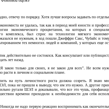
а Фондовой бирже
дно, отвечу по порядку. Хотя лучше вопросы задавать по отдельн
 экономиста не удалась, так как в период моей юности и профес
огии экономического процветания, на которых я специали
го комплекса, был спрос на технологии мягкого экономич
 оказался не нужным, в ход пошли Джеффри Сакс, Чубайс и то
ьтированием тех немногих людей и компаний, у которых еще ост
тик действительно не состоялся. Как консультант или публицист,
цать лет назад.
 “Я закон только для своих, я не закон для всех”. Не всем н
но расти в личном и социальном плане.
упить на путь личностного роста должна созреть. Я знаю м
ШЭЛ, пока не пришли к выводу, что им это нужно. А другие пр
сильно ругали ШЭЛ и доказывали, что все это чушь, профанац
ошествии времени приходили к необходимости для себя испо
. Никогда не надо первую реакцию воспринимать как окончател