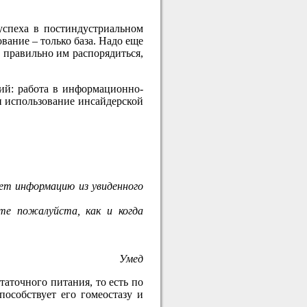
успеха в постиндустриальном
вание – только база. Надо еще
 правильно им распорядиться,
ий: работа в информационно-
и использование инсайдерской
ает информацию из увиденного
те пожалуйста, как и когда
Умед
таточного питания, то есть по
особствует его гомеостазу и