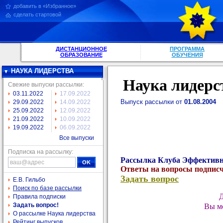
добавить в «Избранное»
сделать стартовой
ДИСТАНЦИОННОЕ
ПРОГРАММА
ОБРАЗОВАНИЕ
ОБУЧЕНИЯ
НАУКА ЛИДЕРСТВА
Наука лидерс
Свежие выпуски рассылки:
03.11.2022
17.09.2022
Выпуск рассылки от
01.08.2004
29.09.2022
14.09.2022
25.09.2022
12.09.2022
21.09.2022
10.09.2022
19.09.2022
06.09.2022
Все выпуски
Подписка на рассылку:
Рассылка Клуба Эффектив
Ответы на вопросы подписч
Задать вопрос
Е.В. Гильбо
Поиск по базе рассылки
Д
Правила подписки
Задать вопрос!
Вы мо
О рассылке Наука лидерства
Рейтинг выпусков