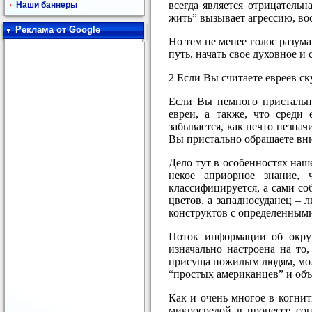
всегда является отрицатель
Наши баннеры
жить” вызывает агрессию, во
Реклама от Google
Но тем не менее голос разум
путь, начать свое духовное и
2 Если Вы считаете евреев ску
Если Вы немного пристальне
евреи, а также, что среди
забывается, как нечто незнач
Вы пристально обращаете вни
Дело тут в особенностях наш
некое априорное знание, 
классифицируется, а сами со
цветов, а западносуданец – 
конструктов с определенными
Поток информации об окруж
изначально настроена на то
присуща пожилым людям, мол
“простых американцев” и об
Как и очень многое в когни
микросредой в процессе соц