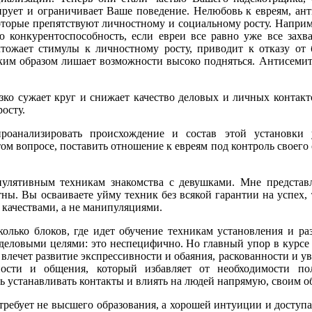
рует и ограничивает Ваше поведение. Нелюбовь к евреям, ант
оторые препятствуют личностному и социальному росту. Наприме
 конкурентоспособность, если евреи все равно уже все захва
чтожает стимулы к личностному росту, приводит к отказу от
ким образом лишает возможности высоко подняться. Антисемит
езко сужает круг и снижает качество деловых и личных контакт
осту.
роанализировать происхождение и состав этой установки 
м вопросе, поставить отношение к евреям под контроль своего с
улятивным техникам знакомства с девушками. Мне представл
ны. Вы осваиваете уйму техник без всякой гарантии на успех, 
качествами, а не манипуляциями.
олько блоков, где идет обучение техникам установления и ра
и деловыми целями: это неспецифично. Но главный упор в курс
влечет развитие экспрессивности и обаяния, раскованности и уве
ности и общения, который избавляет от необходимости по
ь устанавливать контакты и влиять на людей напрямую, своим о
требует не высшего образования, а хорошей интуиции и доступ