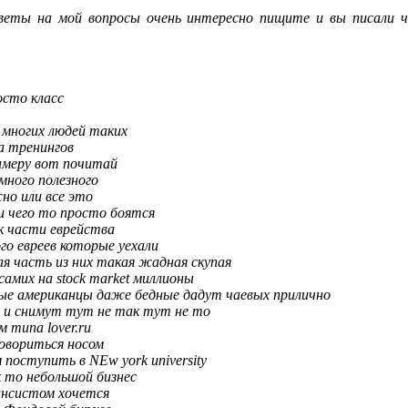
веты на мой вопросы очень интересно пищите и вы писали ч
сто класс
 многих людей таких
та тренингов
имеру вот почитай
 много полезного
жно или все это
и чего то просто боятся
 к части еврейства
о евреев которые уехали
я часть из них такая жадная скупая
амих на stock market миллионы
е американцы даже бедные дадут чаевых прилично
да и снимут тут не так тут не то
 типа lover.ru
овориться носом
поступить в NEw york university
к то небольшой бизнес
ансистом хочется