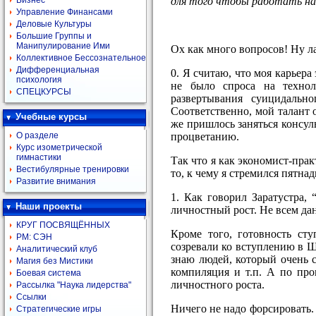
для того чтобы работать н
Бизнес
Управление Финансами
Деловые Культуры
Большие Группы и
Манипулирование Ими
Ох как много вопросов! Ну ла
Коллективное Бессознательное
Дифференциальная
0. Я считаю, что моя карьера
психология
не было спроса на технол
СПЕЦКУРСЫ
развертывания суицидально
Соответственно, мой талант
Учебные курсы
же пришлось заняться консул
процветанию.
О разделе
Курс изометрической
гимнастики
Так что я как экономист-прак
Вестибулярные тренировки
то, к чему я стремился пятнад
Развитие внимания
1. Как говорил Заратустра,
Наши проекты
личностный рост. Не всем да
КРУГ ПОСВЯЩЁННЫХ
Кроме того, готовность ст
РМ: СЭН
созревали ко вступлению в 
Аналитический клуб
знаю людей, который очень 
Магия без Мистики
компиляция и т.п. А по пр
Боевая система
личностного роста.
Рассылка "Наука лидерства"
Ссылки
Ничего не надо форсировать
Стратегические игры