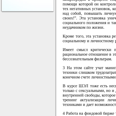
помощи которой он контроли
тех негативных установок, к
над собой, повышать личную
своих!”. Эта установка уни
социального положения и та
неудачником по жизни.
Кроме того, эта установка р
социальному и личностному р
Имеет смысл критически п
рациональное отношение в это
бессознательным фильтрам.
3 На этом сайте учат манип
техники слишком трудозатрат
конечном счете личностными 
В курсе ШЭЛ тоже есть неск
только с сексуальными, но 
внутренней свободы, которое 
тренинг актуализации лич
техниками и дает возможност
4 Работа на фондовой бирже 