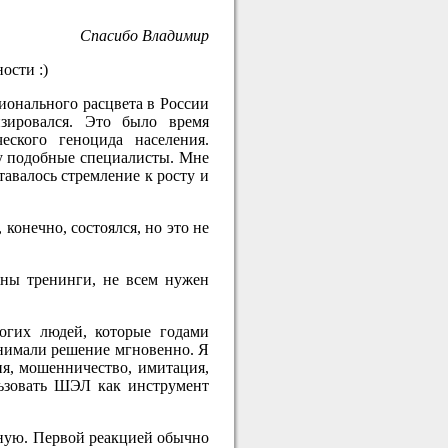
Спасибо Владимир
ости :)
сионального расцвета в России
зировался. Это было время
еского геноцида населения.
му подобные специалисты. Мне
авалось стремление к росту и
 конечно, состоялся, но это не
ужны тренинги, не всем нужен
ногих людей, которые годами
инимали решение мгновенно. Я
ия, мошенничество, имитация,
льзовать ШЭЛ как инструмент
ьную. Первой реакцией обычно