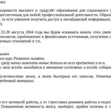
чал.
ходимости высшего и градуэйт образования для социального 
я достаточным для любой профессиональной деятельности. Образо
, то есть умением получить доступ к инсайдерской информации,
у.
2-28 августа 2004 года мы будем осваивать начала этих умен
 контактов, приближение к финансовым источникам, получение 
ичных отношений и т.п.
ьевич
ого курс Развитие памяти.
, сразу начал замечать новые детали во всех предметах и т.п.
о мозг всегда находится в активном состоянии и всегда собир
груженностью мозга, и типа быстрым его износом. Ответь
иведенный материал.
т его активной работы, а от стрессовых режимов работы и недос
Повышенная активность мозга, наоборот, крайне полезна и сп