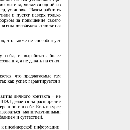
исемитизм, является одной из
р, установка “Зачем работать
тили и пустят наверх только
 борьбы за повышение своего
 всегда неизбежно становится
ов, что также не способствует
у себя, и выработать более
ознания, а не давать на откуп
яется, что предлагаемые там
так как успех гарантируется в
звития личного контакта – не
е ШЭЛ делается на расширение
ренности в себе. Есть в курсе
льзоваться манипулятивными
баянием и суггестией.
а к инсайдерской информации.