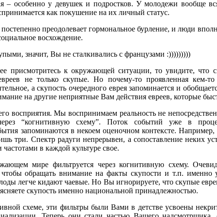
ная – особенно у девушек и подростков. У молодежи вообще вс
спринимается как покушение на их личный статус.
а постепенно преодолевает гормональное бурление, и люди впол
 социальное восхождение.
пыми, значит, Вы не сталкивались с французами :)))))))))
е присмотритесь к окружающей ситуации, то увидите, что с
 евреев не только скупые. Но почему-то проявленная кем-т
ительное, а скупость очередного еврея запоминается и обобщаетс
мание на другие неприятные Вам действия евреев, которые быст
его восприятия. Мы воспринимаем реальность не непосредственн
через “когнитивную схему”. Поток событий уже в проце
бытия запоминаются в некоем оценочном контексте. Например, 
лишь три. Спектр радуги непрерывен, а сопоставление неких у
 частотами в каждой культуре свое.
ающем мире фильтруется через когнитивную схему. Очевид
, чтобы обращать внимание на факты скупости и т.п. именно 
оды легче кидают чаевые. Но Вы игнорируете, что скупые евре
ъясняете скупость именно национальной принадлежностью.
тивной схеме, эти фильтры были Вами в детстве усвоены некри
иализации. Теперь они стали частью Вашего надсмотрщика, 