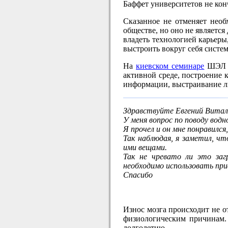
Баффет университетов не кон
Сказанное не отменяет необ
обществе, но оно не являетс
владеть технологией карьеры
выстроить вокруг себя систем
На
киевском семинаре
ШЭЛ 2
активной среде, построение
информации, выстраивание л
Здравствуйте Евгений Витал
У меня вопрос по поводу водн
Я прочел и он мне понравился
Так наблюдая, я заметил, чт
ими вещами.
Так не чревато ли это за
необходимо использовать пр
Спасибо
Износ мозга происходит не о
физиологическим причинам. 
долголетию.