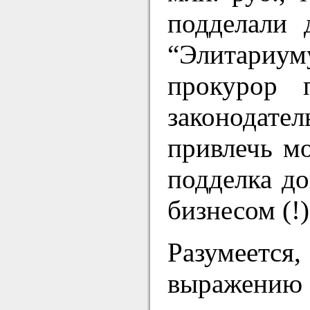
подделали 
“Элитариум
прокурор 
законодате
привлечь мо
подделка д
бизнесом (!)
Разумеетс
выражению 