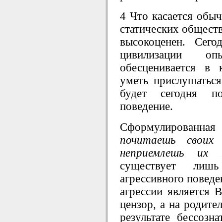
4 Что касается обыч
статических обществ
высокоценен. Сег
цивилизации оп
обесценивается в 
уметь прислушаться
будет сегодня п
поведение.
Сформулированна
почитаешь своих
неприемлешь их 
существует лиш
агрессивного поведе
агрессии является 
цензор, а на родите
результате бессозн