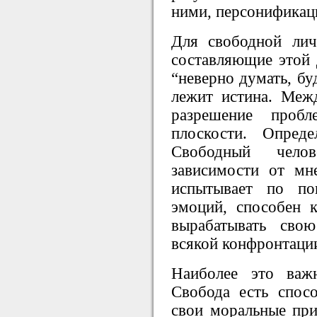
ними, персонификац
Для свободной ли
составляющие этой 
“неверно думать, б
лежит истина. Меж
разрешение пробл
плоскости. Опред
Свободный чело
зависимости от мн
испытывает по по
эмоций, способен 
вырабатывать сво
всякой конфронтации
Наиболее это важ
Свобода есть спос
свои моральные при