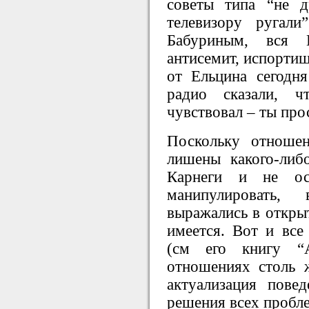
советы типа “не 
телевизору ругал
Бабуриным, вся 
антисемит, испортиш
от Ельцина сегодня
радио сказали, 
чувствовал – ты про
Поскольку отноше
лишены какого-либ
Карнеги и не ос
манипулировать
выражались в открыт
имеется. Вот и все
(см его книгу “А
отношениях столь ж
актуализация пове
решения всех пробл