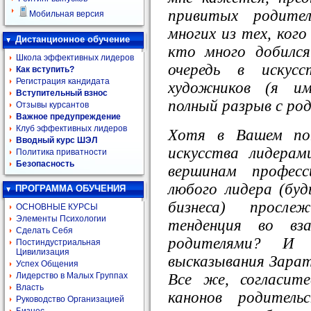
привитых родите
Мобильная версия
многих из тех, ког
Дистанционное обучение
кто много добился
Школа эффективных лидеров
очередь в искусс
Как вступить?
Регистрация кандидата
художников (я им
Вступительный взнос
полный разрыв с ро
Отзывы курсантов
Важное предупреждение
Клуб эффективных лидеров
Хотя в Вашем по
Вводный курс ШЭЛ
искусства лидерам
Политика приватности
Безопасность
вершинам професс
любого лидера (буд
ПРОГРАММА ОБУЧЕНИЯ
бизнеса) просле
ОСНОВНЫЕ КУРСЫ
Элементы Психологии
тенденция во вз
Сделать Себя
родителями? И 
Постиндустриальная
Цивилизация
высказывания Зарат
Успех Общения
Все же, согласит
Лидерство в Малых Группах
Власть
канонов родитель
Руководство Организацией