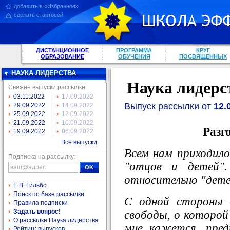
добавить в «Избранное»
сделать стартовой
ДИСТАНЦИОННОЕ
ПРОГРАММА
КРУГ
ОБРАЗОВАНИЕ
ОБУЧЕНИЯ
ПОСВЯЩЕННЫХ
НАУКА ЛИДЕРСТВА
Наука лидерс
Свежие выпуски рассылки:
03.11.2022
17.09.2022
Выпуск рассылки от
12.
29.09.2022
14.09.2022
25.09.2022
12.09.2022
21.09.2022
10.09.2022
Разг
19.09.2022
06.09.2022
Все выпуски
Всем нам приходило
Подписка на рассылку:
"отцов и детей".
относительно "дете
Е.В. Гильбо
Поиск по базе рассылки
С одной стороны 
Правила подписки
Задать вопрос!
свободы, о которой
О рассылке Наука лидерства
мне кажется, пред
Рейтинг выпусков