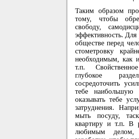
Таким образом про
тому, чтобы обр
свободу, самодис
эффективность. Для
обществе перед чел
стометровку край
необходимым, как 
т.п. Свойственн
глубокое разде
сосредоточить уси
тебе наибольшую 
оказывать тебе ус
затруднения. Напр
мыть посуду, таск
квартиру и т.п. В 
любимым делом,