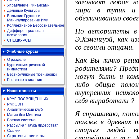
Бизнес
загоняют любое н
Управление Финансами
мира в тупик и 
Деловые Культуры
Большие Группы и
обезличиванию своег
Манипулирование Ими
Коллективное Бессознательное
Но авторитеты в 
Дифференциальная
психология
Э.Хэменгуэй, как и
СПЕЦКУРСЫ
со своими отцами.
Учебные курсы
Как Вы лично реша
О разделе
Курс изометрической
родителями? Предп
гимнастики
Вестибулярные тренировки
могут быть и ком
Развитие внимания
либо общие поло
Наши проекты
внутренних психол
себя выработали ?
КРУГ ПОСВЯЩЁННЫХ
РМ: СЭН
Аналитический клуб
Я спрашиваю, пото
Магия без Мистики
также в древних п
Боевая система
Рассылка "Наука лидерства"
старых людей в
Ссылки
Стратегические игры
старейшин и т.п. 