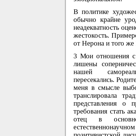
В политике художе
обычно крайне уро
неадекватность оцен
жестокость. Примеро
от Нерона и того же
3 Мои отношения с
лишены соперничес
нашей самореа
пересекались. Родит
меня в смысле выб
транслировала тра
представления о п
требования стать ак
отец в основ
естественнон
позитивистской дис