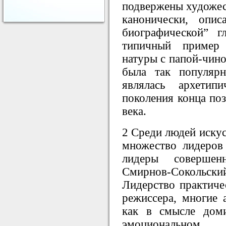
подвержены художес
канонически, опи
биографической” 
типичный пример 
натуры с папой-чино
была так популяр
являлась архетип
поколения конца по
века.
2 Среди людей искус
множество лидеров 
лидеры соверше
Смирнов-Сокольск
Лидерство практиче
режиссера, многие 
как в смысле дом
эмоциональном.