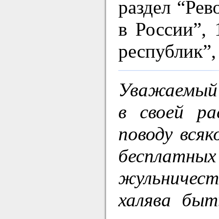
раздел “Ре
в России”, 
республик”,
Уважаемый 
в своей ра
поводу всяк
бесплатн
жульничеств
халява быт