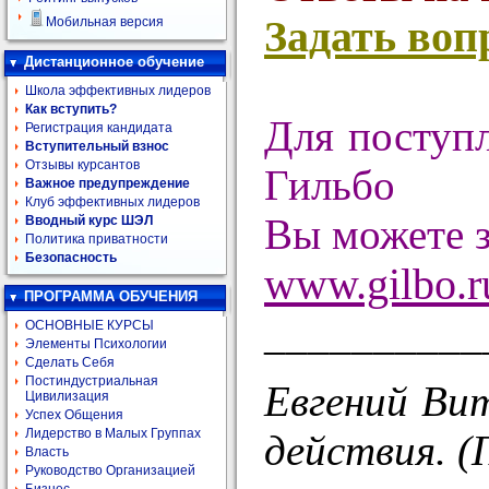
Задать воп
Мобильная версия
Дистанционное обучение
Школа эффективных лидеров
Как вступить?
Для поступ
Регистрация кандидата
Вступительный взнос
Отзывы курсантов
Гильбо
Важное предупреждение
Клуб эффективных лидеров
Вы можете з
Вводный курс ШЭЛ
Политика приватности
Безопасность
www.gilbo.r
ПРОГРАММА ОБУЧЕНИЯ
__________
ОСНОВНЫЕ КУРСЫ
Элементы Психологии
Сделать Себя
Постиндустриальная
Евгений Ви
Цивилизация
Успех Общения
Лидерство в Малых Группах
действия. (
Власть
Руководство Организацией