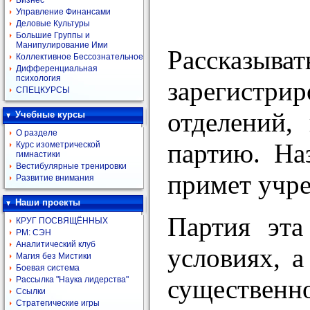
Бизнес
Управление Финансами
Деловые Культуры
Большие Группы и
Манипулирование Ими
Рассказыва
Коллективное Бессознательное
Дифференциальная
психология
зарегистри
СПЕЦКУРСЫ
отделений,
Учебные курсы
О разделе
партию. На
Курс изометрической
гимнастики
Вестибулярные тренировки
примет учре
Развитие внимания
Наши проекты
Партия эта
КРУГ ПОСВЯЩЁННЫХ
РМ: СЭН
Аналитический клуб
условиях, 
Магия без Мистики
Боевая система
существен
Рассылка "Наука лидерства"
Ссылки
Стратегические игры