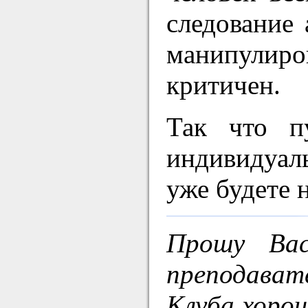
следование 
манипулир
критичен.
Так что п
индивидуал
уже будете 
Прошу Ва
преподават
Клуба хоро