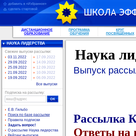
добавить в «Избранное»
сделать стартовой
ДИСТАНЦИОННОЕ
ПРОГРАММА
КРУГ
ОБРАЗОВАНИЕ
ОБУЧЕНИЯ
ПОСВЯЩЕННЫХ
НАУКА ЛИДЕРСТВА
Наука ли
Свежие выпуски рассылки:
03.11.2022
17.09.2022
29.09.2022
14.09.2022
Выпуск рассы
25.09.2022
12.09.2022
21.09.2022
10.09.2022
19.09.2022
06.09.2022
Все выпуски
Подписка на рассылку:
Е.В. Гильбо
Рассылка 
Поиск по базе рассылки
Правила подписки
Задать вопрос!
Ответы на 
О рассылке Наука лидерства
Рейтинг выпусков