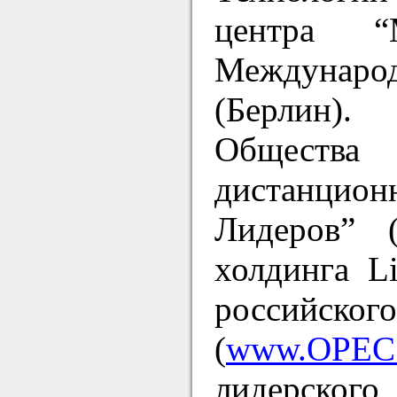
центра “М
Междунаро
(Берлин).
Общества
дистанцио
Лидеров” 
холдинга L
российск
(
www.OPEC.
лидерского