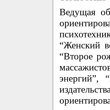
Ведущая об
ориентир
психотехни
“Женский во
“Второе рож
массажистов
энергий”, 
издательств
ориентиров