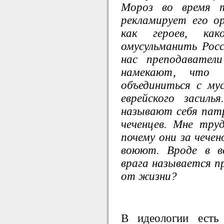
Мороз во время 
рекламирует его о
как героев, как
омусульманить Рос
нас преподавател
намекают, что
объединиться с му
еврейского засил
называют себя пат
чеченцев. Мне тру
почему они за чечен
воюют. Вроде в в
врага называется п
от жизни?
В идеологии есть