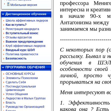
профессора Мениг
Мобильная версия
интересна и креативн
Дистанционное обучение
в начале 90-х м
Школа эффективных лидеров
Антагонизма между м
Как вступить?
занимаемся мы разн
Регистрация кандидата
Вступительный взнос
Отзывы курсантов
-------------------------
Важное предупреждение
Клуб эффективных лидеров
С некоторых пор (
Вводный курс ШЭЛ
Политика приватности
рассылку. Бывал и н
Безопасность
обучения в ШЭЛ
ПРОГРАММА ОБУЧЕНИЯ
особенности своей
ОСНОВНЫЕ КУРСЫ
личной, просто 
Элементы Психологии
прорываться на сво
Сделать Себя
Постиндустриальная
Цивилизация
Меня интересуют во
Успех Общения
Лидерство в Малых Группах
1. Эффективность
Власть
Руководство Организацией
какова она ? Есть