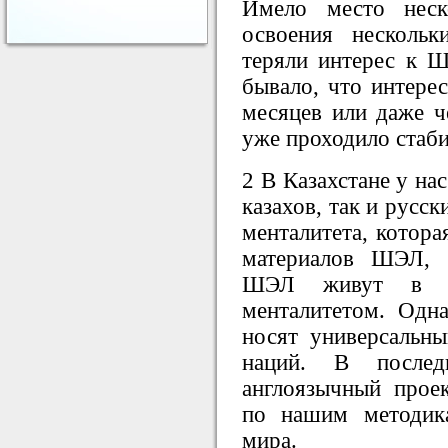
Имело место неск
освоения нескольк
теряли интерес к 
бывало, что интерес
месяцев или даже че
уже проходило стаби
2 В Казахстане у нас
казахов, так и русс
менталитета, котора
материалов ШЭЛ, 
ШЭЛ живут в 4
менталитетом. Од
носят универсальны
наций. В после
англоязычный проек
по нашим методик
мира.