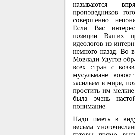
называются вп
проповедников тог
совершенно непон
Если Вас интерес
позиции Ваших пр
идеологов из интерн
немного назад. Во 
Мовлади Удугов обра
всех стран с возз
мусульмане воюют
засильем в мире, по
простить им мелкие
была очень насто
понимание.
Надо иметь в вид
весьма многочислен
готовы прямо выск