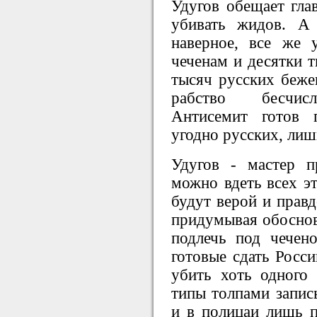
Удугов обещает глав
убивать жидов. А
наверное, все же 
чеченам и десятки т
тысяч русских бежен
рабство бесчисл
Антисемит готов 
угодно русских, лиш
Удугов - мастер п
можно вдеть всех эт
будут верой и правд
придумывая обоснов
подлечь под чечено
готовые сдать Росс
убить хоть одного
типы толпами запис
и в полицаи лишь п