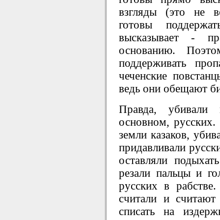
взгляды (это не в
готовы поддержа
высказывает - п
основанию. Поэто
поддерживать про
чеченские повстанц
ведь они обещают б
Правда, убивали
основном, русских.
земли казаков, убив
придавливали русск
оставляли подыхат
резали пальцы и го
русских в рабстве.
считали и считают
списать на издерж