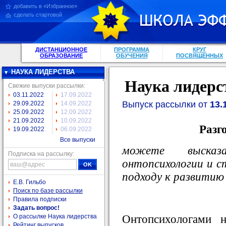
добавить в «Избранное»
сделать стартовой
ДИСТАНЦИОННОЕ
ПРОГРАММА
КРУГ
ОБРАЗОВАНИЕ
ОБУЧЕНИЯ
ПОСВЯЩЕННЫХ
НАУКА ЛИДЕРСТВА
Наука лидерс
Свежие выпуски рассылки:
03.11.2022
17.09.2022
Выпуск рассылки от
13.
29.09.2022
14.09.2022
25.09.2022
12.09.2022
21.09.2022
10.09.2022
Разг
19.09.2022
06.09.2022
Все выпуски
можете выска
Подписка на рассылку:
онтопсихологии и с
подходу к развитию
Е.В. Гильбо
Поиск по базе рассылки
Правила подписки
Задать вопрос!
Онтопсихологами н
О рассылке Наука лидерства
Рейтинг выпусков