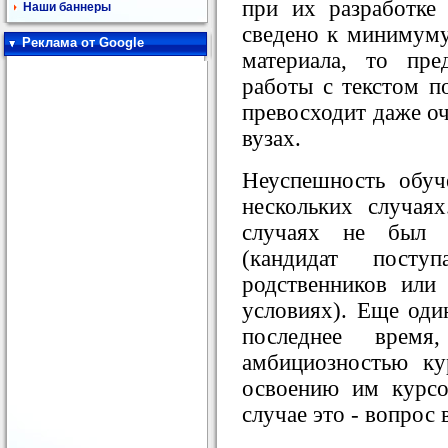
при их
разработке
Наши баннеры
сведено к минимуму.
Реклама от Google
материала, то пр
работы с текстом п
превосходит даже оч
вузах.
Неуспешность обу
нескольких случая
случаях не был 
(кандидат пост
родственников или
условиях). Еще оди
последнее врем
амбициозностью кур
освоению им курсо
случае это - вопрос 