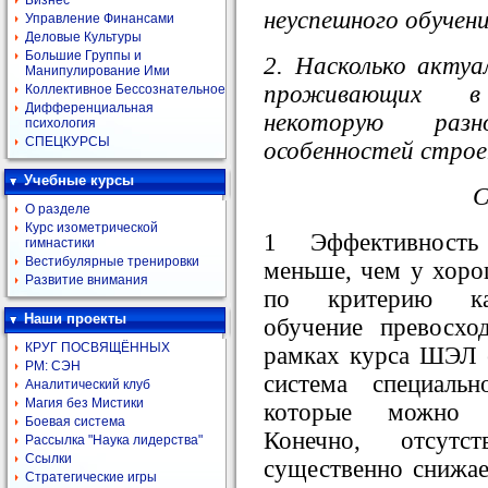
Бизнес
неуспешного обучен
Управление Финансами
Деловые Культуры
Большие Группы и
2. Насколько актуа
Манипулирование Ими
проживающих в
Коллективное Бессознательное
Дифференциальная
некоторую раз
психология
СПЕЦКУРСЫ
особенностей строе
Учебные курсы
С
О разделе
Курс изометрической
1 Эффективность
гимнастики
Вестибулярные тренировки
меньше, чем у хоро
Развитие внимания
по критерию кач
Наши проекты
обучение превосхо
КРУГ ПОСВЯЩЁННЫХ
рамках курса ШЭЛ е
РМ: СЭН
система специальн
Аналитический клуб
Магия без Мистики
которые можно п
Боевая система
Конечно, отсутс
Рассылка "Наука лидерства"
Ссылки
существенно снижае
Стратегические игры