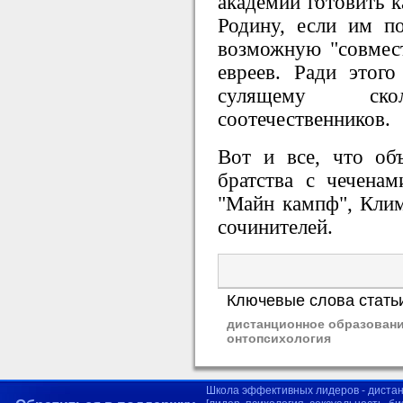
академии готовить к
Родину, если им по
возможную "совмес
евреев. Ради этого
сулящему ск
соотечественников.
Вот и все, что об
братства с чечена
"Майн кампф", Кли
сочинителей.
Ключевые слова стать
дистанционное образовани
онтопсихология
Школа эффективных лидеров - диста