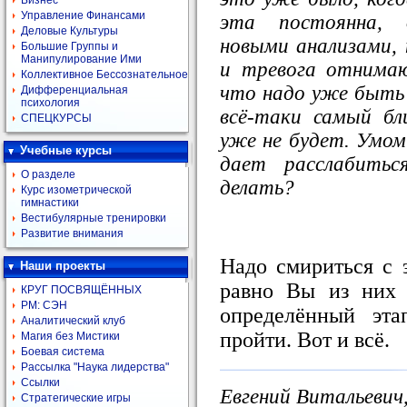
Бизнес
Управление Финансами
эта постоянна, 
Деловые Культуры
новыми анализами, 
Большие Группы и
Манипулирование Ими
и тревога отнима
Коллективное Бессознательное
что надо уже быть 
Дифференциальная
психология
всё-таки самый бл
СПЕЦКУРСЫ
уже не будет. Умом 
Учебные курсы
дает расслабить
О разделе
делать?
Курс изометрической
гимнастики
Вестибулярные тренировки
Развитие внимания
Надо смириться с 
Наши проекты
равно Вы из них 
КРУГ ПОСВЯЩЁННЫХ
РМ: СЭН
определённый эт
Аналитический клуб
пройти. Вот и всё.
Магия без Мистики
Боевая система
Рассылка "Наука лидерства"
Ссылки
Евгений Витальевич,
Стратегические игры