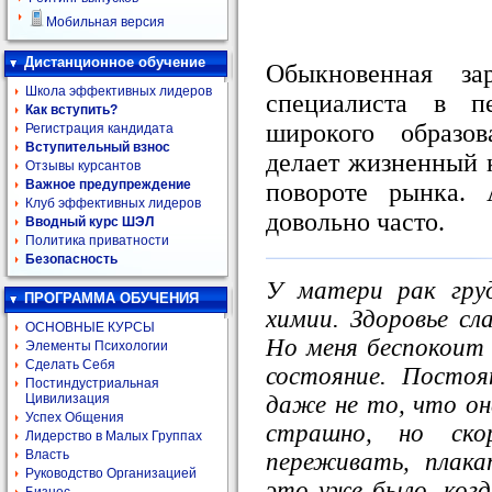
Мобильная версия
Дистанционное обучение
Обыкновенная за
Школа эффективных лидеров
специалиста в пе
Как вступить?
широкого образо
Регистрация кандидата
Вступительный взнос
делает жизненный
Отзывы курсантов
Важное предупреждение
повороте рынка.
Клуб эффективных лидеров
довольно часто.
Вводный курс ШЭЛ
Политика приватности
Безопасность
У матери рак гру
ПРОГРАММА ОБУЧЕНИЯ
химии. Здоровье сла
ОСНОВНЫЕ КУРСЫ
Но меня беспокоит 
Элементы Психологии
Сделать Себя
состояние. Постоя
Постиндустриальная
даже не то, что о
Цивилизация
Успех Общения
страшно, но ско
Лидерство в Малых Группах
Власть
переживать, плак
Руководство Организацией
это уже было, когд