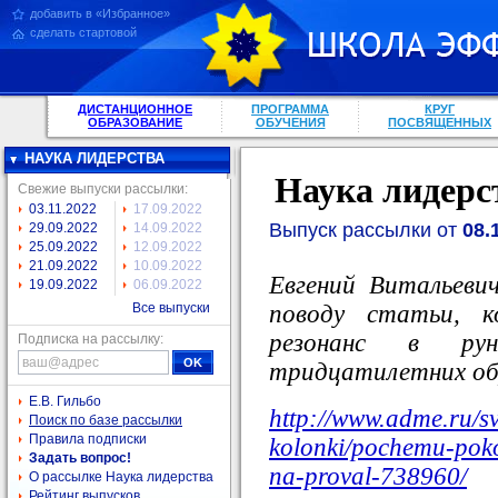
добавить в «Избранное»
сделать стартовой
ДИСТАНЦИОННОЕ
ПРОГРАММА
КРУГ
ОБРАЗОВАНИЕ
ОБУЧЕНИЯ
ПОСВЯЩЕННЫХ
НАУКА ЛИДЕРСТВА
Наука лидерс
Свежие выпуски рассылки:
03.11.2022
17.09.2022
Выпуск рассылки от
08.
29.09.2022
14.09.2022
25.09.2022
12.09.2022
21.09.2022
10.09.2022
Евгений Витальеви
19.09.2022
06.09.2022
поводу статьи, к
Все выпуски
резонанс в рун
Подписка на рассылку:
тридцатилетних обр
Е.В. Гильбо
http://www.adme.ru/s
Поиск по базе рассылки
Правила подписки
kolonki/pochemu-pokol
Задать вопрос!
na-proval-738960/
О рассылке Наука лидерства
Рейтинг выпусков