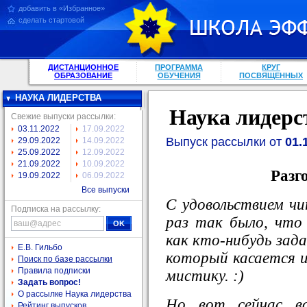
добавить в «Избранное»
сделать стартовой
ДИСТАНЦИОННОЕ
ПРОГРАММА
КРУГ
ОБРАЗОВАНИЕ
ОБУЧЕНИЯ
ПОСВЯЩЕННЫХ
НАУКА ЛИДЕРСТВА
Наука лидерс
Свежие выпуски рассылки:
03.11.2022
17.09.2022
Выпуск рассылки от
01.
29.09.2022
14.09.2022
25.09.2022
12.09.2022
21.09.2022
10.09.2022
Разг
19.09.2022
06.09.2022
Все выпуски
С удовольствием ч
Подписка на рассылку:
раз так было, что 
как кто-нибудь зад
Е.В. Гильбо
который касается и
Поиск по базе рассылки
Правила подписки
мистику. :)
Задать вопрос!
О рассылке Наука лидерства
Но вот сейчас во
Рейтинг выпусков