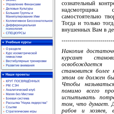
Бизнес
сознательный контр
Управление Финансами
надсмотрщика 
Деловые Культуры
Большие Группы и
самостоятельно тво
Манипулирование Ими
Коллективное Бессознательное
Тогда и только тог
Дифференциальная
внушенных Вам в дет
психология
СПЕЦКУРСЫ
-------------------------
Учебные курсы
О разделе
Накопив достаточ
Курс изометрической
курсант станов
гимнастики
Вестибулярные тренировки
освобождается
Развитие внимания
становится более 
Наши проекты
этом он должен бы
КРУГ ПОСВЯЩЁННЫХ
Чтобы называться
РМ: СЭН
помимо всего пр
Аналитический клуб
Магия без Мистики
испытывать потре
Боевая система
том, что думает. 
Рассылка "Наука лидерства"
Ссылки
рабов и хозяев, 
Стратегические игры