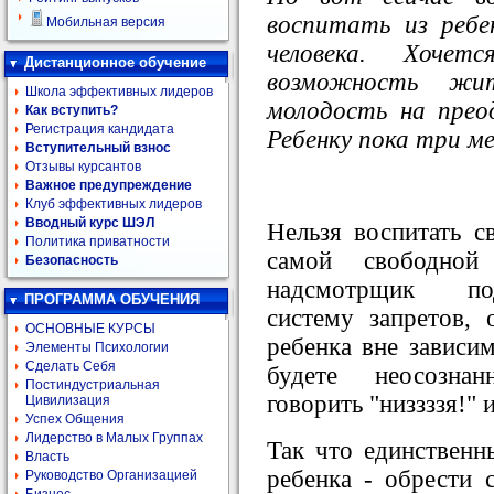
воспитать из ребен
Мобильная версия
человека. Хоче
Дистанционное обучение
возможность жи
Школа эффективных лидеров
молодость на прео
Как вступить?
Регистрация кандидата
Ребенку пока три ме
Вступительный взнос
Отзывы курсантов
Важное предупреждение
Клуб эффективных лидеров
Вводный курс ШЭЛ
Нельзя воспитать с
Политика приватности
самой свободно
Безопасность
надсмотрщик по
ПРОГРАММА ОБУЧЕНИЯ
систему запретов, 
ОСНОВНЫЕ КУРСЫ
ребенка вне зависи
Элементы Психологии
Сделать Себя
будете неосознан
Постиндустриальная
говорить "низзззя!" и
Цивилизация
Успех Общения
Лидерство в Малых Группах
Так что единственн
Власть
ребенка - обрести 
Руководство Организацией