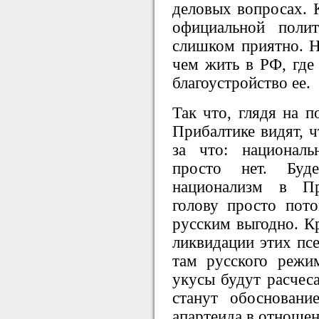
деловых вопросах. К
официальной полит
слишком приятно. Н
чем жить в РФ, где
благоустройство ее.
Так что, глядя на п
Прибалтике видят, ч
за что: националь
просто нет. Буд
национализм в Пр
голову просто пот
русским выгодно. Кр
ликвидации этих псе
там русского режи
укусы будут расчес
станут обосновани
апартеида в отношен