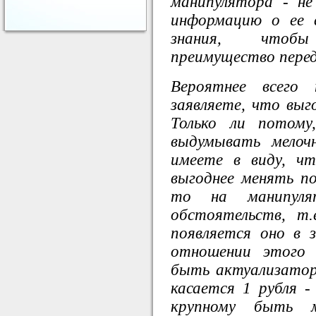
манипулятора - н
информацию о ее 
знания, чтоб
преимущество перед
Вероятнее всего
заявляете, что вы
Только ли потому
выдумывать мело
имеете в виду, ч
выгоднее менять п
то на манипуля
обстоятельств, т.
появляется оно в
отношении этого 
быть актуализаторо
касается 1 рубля 
крупному быть м