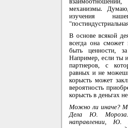
взаимоотношени
механизмы. Думаю
изучения наш
"постиндустриальная
В основе всякой де
всегда она сможет 
быть ценности, з
Например, если ты 
партнеров, с кот
равных и не можешь
корысть может закл
вероятность приобре
корысть в деньгах н
Можно ли иначе? М
Дела Ю. Мороза
направлении, Ю.