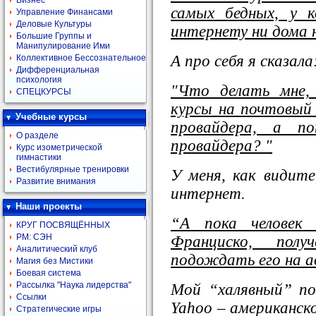
Бизнес
самых бедных, у 
Управление Финансами
Деловые Культуры
интернету ни дома 
Большие Группы и
Манипулирование Ими
А про себя я сказала
Коллективное Бессознательное
Дифференциальная
психология
"Что делать мне,
СПЕЦКУРСЫ
курсы на почтовый
Учебные курсы
провайдера, а п
О разделе
провайдера? "
Курс изометрической
гимнастики
Вестибулярные тренировки
У меня, как видите
Развитие внимания
интернет.
Наши проекты
“А пока человек
КРУГ ПОСВЯЩЁННЫХ
РМ: СЭН
Франциско, пол
Аналитический клуб
подождать его на а
Магия без Мистики
Боевая система
Рассылка "Наука лидерства"
Мой “халявный” п
Ссылки
Yahoo – американск
Стратегические игры