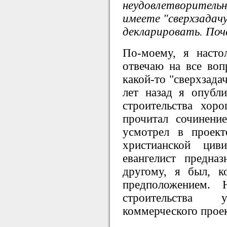
неудовлетворител
имеете "сверхзадач
декларировать. Поч
По-моему, я насто
отвечаю на все воп
какой-то "сверхзада
лет назад я опубли
строительства хор
прочитал сочинение
усмотрел в проект
христианской цив
евангелист предна
другому, я был, к
предположением.
строительства
коммерческого проек