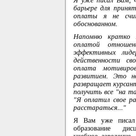
Я уже писал Вам, 
барьере для приня
оплаты я не с
обоснованном.
Напомню кратко 
оплатой отноше
эффективных лиде
действенности св
оплата мотивиро
развитием. Это н
развращает курсант
получить все "на та
"Я оплатил свое р
расстараться..."
Я Вам уже писал 
образование дисц