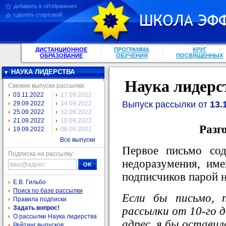
добавить в «Избранное»
сделать стартовой
ДИСТАНЦИОННОЕ
ПРОГРАММА
КРУГ
ОБРАЗОВАНИЕ
ОБУЧЕНИЯ
ПОСВЯЩЕННЫХ
НАУКА ЛИДЕРСТВА
Наука лидерс
Свежие выпуски рассылки:
03.11.2022
17.09.2022
Выпуск рассылки от
13.
29.09.2022
14.09.2022
25.09.2022
12.09.2022
21.09.2022
10.09.2022
Разг
19.09.2022
06.09.2022
Все выпуски
Первое письмо со
Подписка на рассылку:
недоразумения, им
подписчиков парой 
Е.В. Гильбо
Поиск по базе рассылки
Если бы письмо, 
Правила подписки
Задать вопрос!
рассылки от 10-го д
О рассылке Наука лидерства
адрес, я бы оставил
Рейтинг выпусков