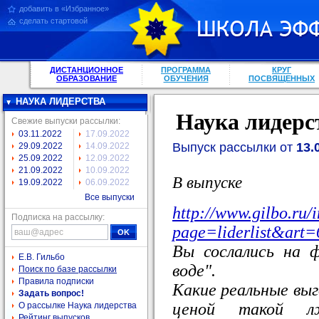
добавить в «Избранное»
сделать стартовой
ДИСТАНЦИОННОЕ
ПРОГРАММА
КРУГ
ОБРАЗОВАНИЕ
ОБУЧЕНИЯ
ПОСВЯЩЕННЫХ
НАУКА ЛИДЕРСТВА
Наука лидерс
Свежие выпуски рассылки:
03.11.2022
17.09.2022
Выпуск рассылки от
13.
29.09.2022
14.09.2022
25.09.2022
12.09.2022
21.09.2022
10.09.2022
В выпуске
19.09.2022
06.09.2022
Все выпуски
http://www.gilbo.ru/
Подписка на рассылку:
page=liderlist&art=
Вы сослались на 
Е.В. Гильбо
воде".
Поиск по базе рассылки
Правила подписки
Какие реальные выг
Задать вопрос!
ценой такой л
О рассылке Наука лидерства
Рейтинг выпусков