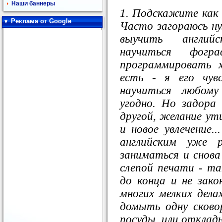
Наши баннеры
1. Подскажите как
Реклама от Google
Часто загораюсь н
выучить англий
научиться фогр
программировать 
есть - я его чув
научиться любому
угодно. Но задора
другой, желание ут
и новое увлечение.
английским уже 
заниматься и снова
слепой печати - та
до конца и не зако
многих мелких дела
домыть одну сково
посуды, или отклады