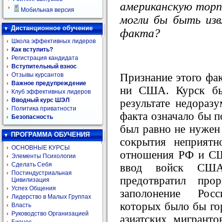
американскую торп
Мобильная версия
могли бы быть изв
Дистанционное обучение
факта?
Школа эффективных лидеров
Как вступить?
Регистрация кандидата
Вступительный взнос
Признание этого фак
Отзывы курсантов
Важное предупреждение
ни США. Курск бы
Клуб эффективных лидеров
Вводный курс ШЭЛ
результате недоразу
Политика приватности
факта означало бы п
Безопасность
был равно не нужен 
ПРОГРАММА ОБУЧЕНИЯ
сокрытия неприятн
ОСНОВНЫЕ КУРСЫ
отношения РФ и СШ
Элементы Психологии
Сделать Себя
ввод войск США
Постиндустриальная
предотвратил про
Цивилизация
Успех Общения
заполонение Рос
Лидерство в Малых Группах
которых было бы го
Власть
Руководство Организацией
азиатских мигрант