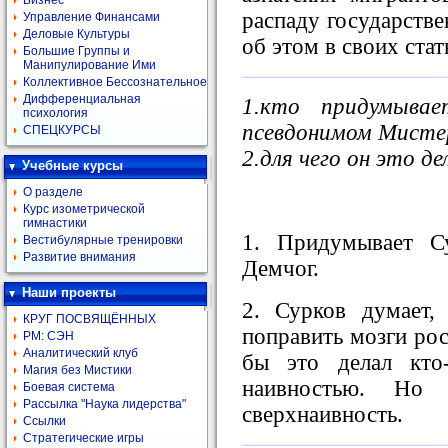
Бизнес
распаду государстве
Управление Финансами
Деловые Культуры
об этом в своих стат
Большие Группы и
Манипулирование Ими
Коллективное Бессознательное
Дифференциальная
1.кто придумыв
психология
псевдонимом Мисте
СПЕЦКУРСЫ
2.для чего он это д
Учебные курсы
О разделе
Курс изометрической
гимнастики
1. Придумывает С
Вестибулярные тренировки
Развитие внимания
Демчог.
Наши проекты
2. Сурков думает
КРУГ ПОСВЯЩЁННЫХ
поправить мозги рос
РМ: СЭН
Аналитический клуб
бы это делал кто
Магия без Мистики
наивностью. Но
Боевая система
Рассылка "Наука лидерства"
сверхнаивность.
Ссылки
Стратегические игры