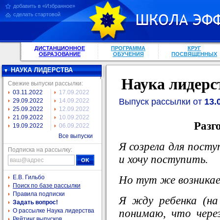
добавить в «Избранное»
сделать стартовой
ДИСТАНЦИОННОЕ
ПРОГРАММА
КРУГ
ОБРАЗОВАНИЕ
ОБУЧЕНИЯ
ПОСВЯЩЕННЫХ
НАУКА ЛИДЕРСТВА
Наука лидерс
Свежие выпуски рассылки:
03.11.2022
17.09.2022
Выпуск рассылки от
13.
29.09.2022
14.09.2022
25.09.2022
12.09.2022
21.09.2022
10.09.2022
Разг
19.09.2022
06.09.2022
Все выпуски
Я созрела для пост
Подписка на рассылку:
и хочу поступить.
Но тут же возникае
Е.В. Гильбо
Поиск по базе рассылки
Правила подписки
Я жду ребенка (на
Задать вопрос!
понимаю, что чере
О рассылке Наука лидерства
Рейтинг выпусков