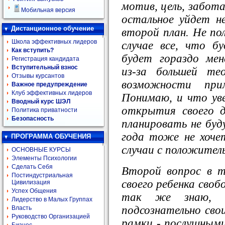
мотив, цель, забота
Мобильная версия
остальное уйдет н
Дистанционное обучение
второй план. Не по
Школа эффективных лидеров
случае все, что 
Как вступить?
будет гораздо
мен
Регистрация кандидата
Вступительный взнос
из-за большей те
Отзывы курсантов
возможности при
Важное предупреждение
Клуб эффективных лидеров
Понимаю, и что уве
Вводный курс ШЭЛ
открытия своего 
Политика приватности
Безопасность
планировать не буд
года тоже не хоче
ПРОГРАММА ОБУЧЕНИЯ
случаи с положите
ОСНОВНЫЕ КУРСЫ
Элементы Психологии
Сделать Себя
Второй вопрос в 
Постиндустриальная
своего ребенка сво
Цивилизация
Успех Общения
так же знаю, 
Лидерство в Малых Группах
подсознательно сво
Власть
Руководство Организацией
рамки - послушными