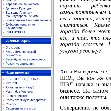
Бизнес
научить ребе
Управление Финансами
Деловые Культуры
самостоятельным 
Большие Группы и
Манипулирование Ими
него эгоиста, кото
Коллективное Бессознательное
считаться. Кроме
Дифференциальная
психология
гораздо более жес
СПЕЦКУРСЫ
все, и тем, кто
пл
Учебные курсы
гораздо сложнее.
О разделе
услугой ребенку?
Курс изометрической
гимнастики
Вестибулярные тренировки
Развитие внимания
Хотя Вы и думаете, 
Наши проекты
ШЭЛ, Вы все же счи
КРУГ ПОСВЯЩЁННЫХ
ШЭЛ навыки и знан
РМ: СЭН
Аналитический клуб
бизнесе. На самом 
Магия без Мистики
они также полезны.
Боевая система
Рассылка "Наука лидерства"
Ссылки
Совершенно не обяз
Стратегические игры