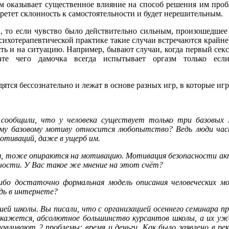
ом оказывает существенное влияние на способ решения им проб
бретет склонность к самостоятельности и будет нерешительным.
и, то если чувство было действительно сильным, произошедшее
сихотерапевтической практике такие случаи встречаются крайне
сть и на ситуацию. Например, бывают случаи, когда первый сек
тате чего дамочка всегда испытывает оргазм только если
ятся бессознательно и лежат в основе разных игр, в которые иг
 сообщили, что у человека существует только три базовых 
кому базовому мотиву относится любопытство? Ведь люди ча
мотиваций, даже в ущерб им.
тся, тоже опираются на мотивацию. Мотивация безопасности ак
ности. У Вас такое же мнение на этот счёт?
либо достаточно формальная модель описания человеческих 
удь в интернете?
ей школы. Вы писали, что с организацией осеннего семинара п
 кажется, абсолютное большинство курсантов школы, а их уже
навливают 2 проблемы: время и деньги. Как было заявлено в ре