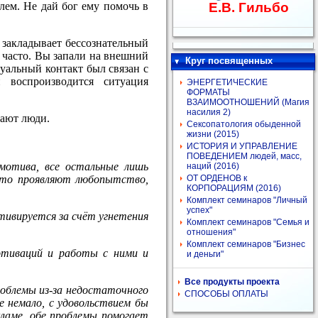
лем. Не дай бог ему помочь в
Е.В. Гильбо
 закладывает бессознательный
 часто. Вы запали на внешний
Круг посвященных
суальный контакт был связан с
 воспроизводится ситуация
ЭНЕРГЕТИЧЕСКИЕ
ФОРМАТЫ
ВЗАИМООТНОШЕНИЙ (Магия
насилия 2)
рают люди.
Сексопатология обыденной
жизни (2015)
ИСТОРИЯ И УПРАВЛЕНИЕ
ПОВЕДЕНИЕМ людей, масс,
мотива, все остальные лишь
наций (2016)
сто проявляют любопытство,
ОТ ОРДЕНОВ к
КОРПОРАЦИЯМ (2016)
Комплект семинаров "Личный
успех"
тивируется за счёт угнетения
Комплект семинаров "Семья и
отношения"
Комплект семинаров "Бизнес
мотиваций и работы с ними и
и деньги"
Все продукты проекта
роблемы из-за недостаточного
СПОСОБЫ ОПЛАТЫ
 немало, с удовольствием бы
кламе, обе проблемы помогает