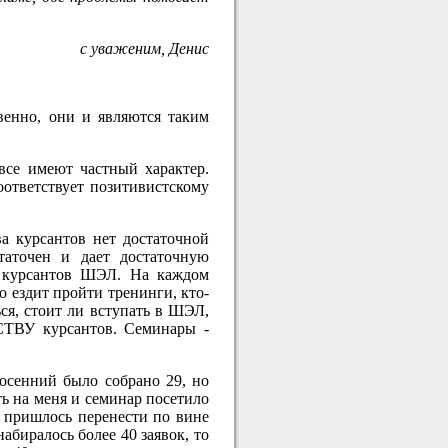
с уваженим, Денис
венно, они и являются таким
все имеют частный характер.
оответствует позитивистскому
 курсантов нет достаточной
аточен и дает достаточную
% курсантов ШЭЛ. На каждом
 ездит пройти тренинги, кто-
ься, стоит ли вступать в ШЭЛ,
СТВУ курсантов. Семинары -
 осенний было собрано 29, но
ть на меня и семинар посетило
р пришлось перенести по вине
набиралось более 40 заявок, то