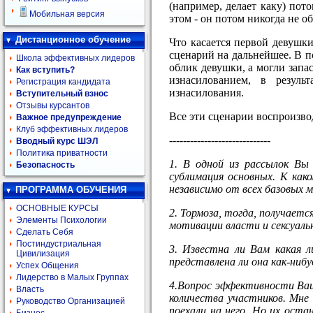
(например, делает каку) пот
Мобильная версия
этом - он потом никогда не о
Дистанционное обучение
Что касается первой девушк
сценарий на дальнейшее. В п
Школа эффективных лидеров
облик девушки, а могли запа
Как вступить?
изнасилованием, в резуль
Регистрация кандидата
изнасилования.
Вступительный взнос
Отзывы курсантов
Все эти сценарии воспроизвод
Важное предупреждение
Клуб эффективных лидеров
-----------------------------
Вводный курс ШЭЛ
Политика приватности
1. В одной из рассылок Вы
Безопасность
сублимация основных. К ка
независимо от всех базовых 
ПРОГРАММА ОБУЧЕНИЯ
ОСНОВНЫЕ КУРСЫ
2. Тормоза, тогда, получае
Элементы Психологии
мотивации власти и сексуаль
Сделать Себя
Постиндустриальная
3. Известна ли Вам какая 
Цивилизация
представлена ли она как-ниб
Успех Общения
Лидерство в Малых Группах
4.Вопрос эффективности Ваш
Власть
количества участников. Мне
Руководство Организацией
поехали на него. Но их оста