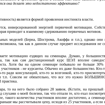
тся она делает это недостаточно эффективно?
тивность) является формой проявления инстинкта власти.
ется, инверсированной энергией первичной мотивации. Собст
орая приводит к взаимному сдерживанию первичных мотивов.
ных моделей (Берна, Шострома, Акоффа и т.п.), однако они 
возможна, так как в данном случае предмет исследования не с
аете мотивацию ездящих на семинары. Думаю, у большинства
да, так как сам дистанционный курс ШЭЛ вполне самодост
роста. Хотя бы на одном семинаре побывало не больше 30
участников - не курсанты. Обычно их даже большинство. Кто-то
-то ради консультаций, кто-то за возгонкой, кто-то присмотерт
 и т.п. Совсем не обязательно, что все это нужно БОЛЬШИН
 практика.
ара, то на него было собрано 28 заявок. (Кстати, на прошлый
 слухами о моей болезни, так что отпали те, кто ехал посмотре
пе, такого количества участников вполне достаточно, а семина
 раньше мы рассчитывали цену, исходя из 25 участников, а если 