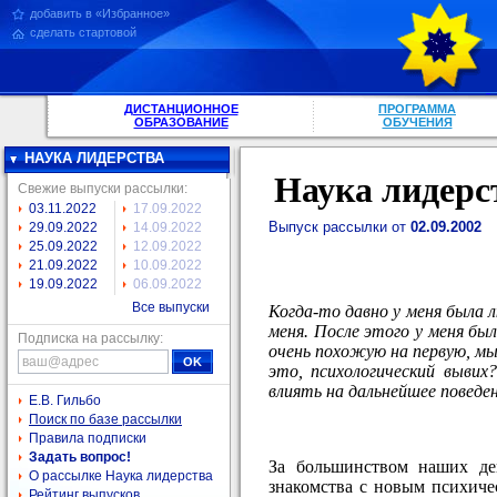
добавить в «Избранное»
сделать стартовой
ДИСТАНЦИОННОЕ
ПРОГРАММА
ОБРАЗОВАНИЕ
ОБУЧЕНИЯ
НАУКА ЛИДЕРСТВА
Наука лидерс
Свежие выпуски рассылки:
03.11.2022
17.09.2022
Выпуск рассылки от
02.09.2002
29.09.2022
14.09.2022
25.09.2022
12.09.2022
21.09.2022
10.09.2022
19.09.2022
06.09.2022
Все выпуски
Когда-то давно у меня была 
меня. После этого у меня бы
Подписка на рассылку:
очень похожую на первую, мы 
это, психологический вывих
влиять на дальнейшее поведе
Е.В. Гильбо
Поиск по базе рассылки
Правила подписки
Задать вопрос!
За большинством наших де
О рассылке Наука лидерства
знакомства с новым психиче
Рейтинг выпусков