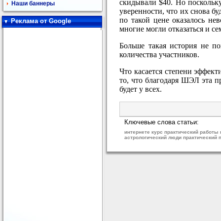
скидывали $40. Но поскольку
Наши баннеры
уверенности, что их снова бу
по такой цене оказалось не
Реклама от Google
многие могли отказаться и с
Больше такая история не п
количества участников.
Что касается степени эффект
то, что благодаря ШЭЛ эта п
будет у всех.
Ключевые слова статьи:
интернете курс практический работы 
астрологический люди практический п