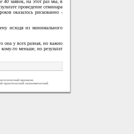
40 заявок, на этот раз мы, в
результате проведение семинара
оков оказалось рискованно -
цену исходя из минимального
 она у всех разная, но важно
 кому-то меньше, но результат
ратегический времени
ий практический экономический