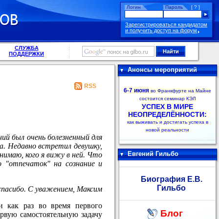
Логин
Пароль
[ ? ]
Зарегистрироваться кандидатом
и получить доступ на форум
СЛУЖБА
ПОДДЕРЖКИ
Анонсы мероприятий
RSS
6-7 июня
во Франкфурте на Майне
состоится семинар КЭЛ
УСПЕХ В МИРЕ
НЕОПРЕДЕЛЁННОСТИ:
как выживать и достигать успеха в
новой реальности
ний был очень болезненный для
ва. Недавно встретил девушку,
Евгений Гильбо
нимаю, кого я вижу в ней. Что
о "отпечаток" на сознание и
Биография Е.В.
Гильбо
спасибо. С уважением, Максим
и как раз во время первого
Блог
ервую самостоятельную задачу