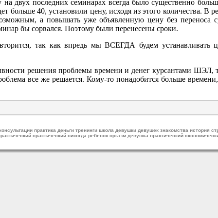
 на двух последних семинарах всегда было существенно больше 
дет больше 40, установили цену, исходя из этого количества. В 
возможным, а повышать уже объявленную цену без переноса ср
еминар бы сорвался. Поэтому были перенесены сроки.
овторится, так как впредь мы ВСЕГДА будем устанавливать 
ивности решения проблемы времени и денег курсантами ШЭЛ, то
роблема все же решается. Кому-то понадобится больше времени,
консультации практика деньги тренинги школа девушки девушек знакомства история ст
рактический практический никогда ребенок оргазм девушка практический экономическ