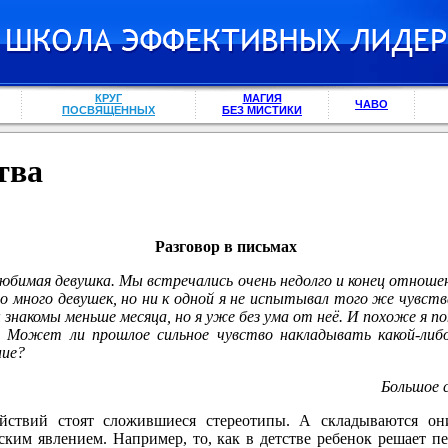
КРУГ
МАГИЯ
ЧАВО
ПОСВЯЩЕННЫХ
БЕЗ МИСТИКИ
тва
Разговор в письмах
любимая девушка. Мы встречались очень недолго и конец отноше
ло много девушек, но ни к одной я не испытывал того же чувст
знакомы меньше месяца, но я уже без ума от неё. И похоже я по
? Может ли прошлое сильное чувство накладывать какой-либ
ние?
Большое 
йствий стоят сложившиеся стереотипы. А складываются он
ским явлением. Например, то, как в детстве ребенок решает п