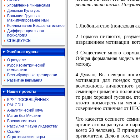
Бизнес
решить ваша школа. Получае
Управление Финансами
Деловые Культуры
Большие Группы и
Манипулирование Ими
1 Любопытство (поисковая ак
Коллективное Бессознательное
Дифференциальная
психология
2 Тормоза питаются, разуме
СПЕЦКУРСЫ
извращением мотивации, кот
Учебные курсы
3 Существует много формаль
Общая формальная модель не
О разделе
методу.
Курс изометрической
гимнастики
4 Думаю, Вы неверно поним
Вестибулярные тренировки
мотивации для поездок ту
Развитие внимания
возможность личностного 
семинаре примерно половина 
Наши проекты
то ради хорошей тусовки, кто
КРУГ ПОСВЯЩЁННЫХ
кто-то посмотреть на меня
РМ: СЭН
совершенно отличная от ШЭЛ
Аналитический клуб
Магия без Мистики
Что касается осеннего семин
Боевая система
организаторы распугали народ
Рассылка "Наука лидерства"
всего 20 человек). В принци
Ссылки
оргкомитета. Дело в том, что
Стратегические игры