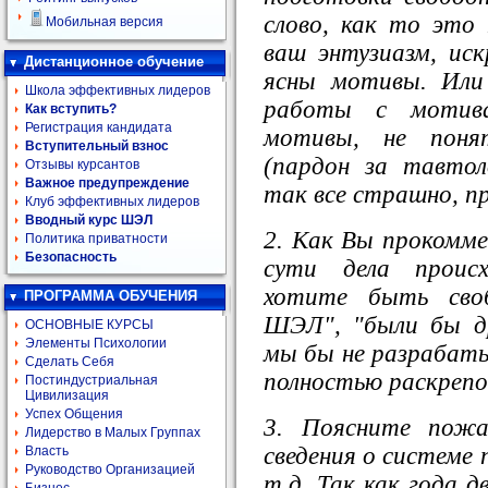
слово, как то это 
Мобильная версия
ваш энтузиазм, иск
Дистанционное обучение
ясны мотивы. Или
Школа эффективных лидеров
работы с мотива
Как вступить?
Регистрация кандидата
мотивы, не поня
Вступительный взнос
(пардон за тавтол
Отзывы курсантов
Важное предупреждение
так все страшно, п
Клуб эффективных лидеров
Вводный курс ШЭЛ
2. Как Вы прокомм
Политика приватности
Безопасность
сути дела происх
хотите быть сво
ПРОГРАММА ОБУЧЕНИЯ
ШЭЛ", "были бы др
ОСНОВНЫЕ КУРСЫ
Элементы Психологии
мы бы не разрабатыв
Сделать Себя
полностью раскрепо
Постиндустриальная
Цивилизация
Успех Общения
3. Поясните пожа
Лидерство в Малых Группах
сведения о системе 
Власть
Руководство Организацией
т.д. Так как года д