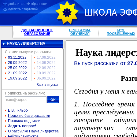
добавить в «Избранное»
сделать стартовой
ДИСТАНЦИОННОЕ
ПРОГРАММА
КРУГ
ОБРАЗОВАНИЕ
ОБУЧЕНИЯ
ПОСВЯЩЕННЫХ
НАУКА ЛИДЕРСТВА
Наука лидерс
Свежие выпуски рассылки:
03.11.2022
17.09.2022
Выпуск рассылки от
27.
29.09.2022
14.09.2022
25.09.2022
12.09.2022
21.09.2022
10.09.2022
Разг
19.09.2022
06.09.2022
Все выпуски
Сегодня у меня к ва
Подписка на рассылку:
1. Последнее врем
целях преследуемых
Е.В. Гильбо
Поиск по базе рассылки
говорите общи
Правила подписки
Задать вопрос!
партнерских от
О рассылке Наука лидерства
подготовки свобод
Рейтинг выпусков