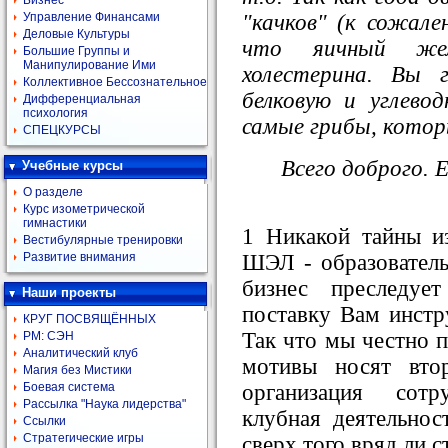
Бизнес
"качков" (к сожале
Управление Финансами
Деловые Культуры
что яичный жел
Большие Группы и
Манипулирование Ими
холестерина. Вы 
Коллективное Бессознательное
белковую и углев
Дифференциальная
психология
самые грибы, котор
СПЕЦКУРСЫ
Всего доброго. 
Учебные курсы
О разделе
Курс изометрической
гимнастики
1 Никакой тайны и
Вестибулярные тренировки
ШЭЛ - образователь
Развитие внимания
бизнес преследуе
Наши проекты
поставку Вам инстр
КРУГ ПОСВЯЩЁННЫХ
Так что мы честно п
РМ: СЭН
Аналитический клуб
мотивы носят вто
Магия без Мистики
организация сотр
Боевая система
Рассылка "Наука лидерства"
клубная деятельнос
Ссылки
Стратегические игры
сверх того вряд ли с