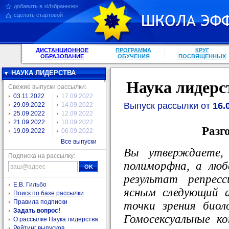
добавить в «Избранное»
сделать стартовой
ДИСТАНЦИОННОЕ
ПРОГРАММА
КРУГ
ОБРАЗОВАНИЕ
ОБУЧЕНИЯ
ПОСВЯЩЕННЫХ
НАУКА ЛИДЕРСТВА
Наука лидерс
Свежие выпуски рассылки:
03.11.2022
17.09.2022
Выпуск рассылки от
16.
29.09.2022
14.09.2022
25.09.2022
12.09.2022
21.09.2022
10.09.2022
Разг
19.09.2022
06.09.2022
Все выпуски
Вы утверждаете, 
Подписка на рассылку:
полиморфна, а люб
результат репрес
Е.В. Гильбо
ясным следующий 
Поиск по базе рассылки
Правила подписки
точки зрения биол
Задать вопрос!
Гомосексуальные к
О рассылке Наука лидерства
Рейтинг выпусков