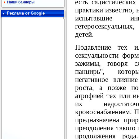
есть садистических
Наши баннеры
практики известно, 
Реклама от Google
испытавшие и
гетеросексуальных
детей.
Подавление тех 
сексуальности фор
зажимы, говоря с
панцирь", кото
негативное влияни
роста, а позже по
атрофией тех или и
их недостато
кровоснабжением. П
предназначена при
преодоления такого 
продолжения рода