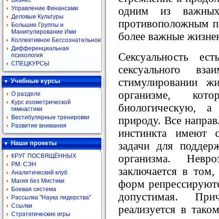
Бизнес
одним из важны
Управление Финансами
Деловые Культуры
противоположным по
Большие Группы и
Манипулирование Ими
более важные жизнен
Коллективное Бессознательное
Дифференциальная
Сексуальность ес
психология
СПЕЦКУРСЫ
сексуального вза
стимулировании ж
Учебные курсы
организме, ко
О разделе
Курс изометрической
биологическую, а
гимнастики
Вестибулярные тренировки
природу. Все направ
Развитие внимания
инстинкта имеют 
Наши проекты
задачи для поддер
организма. Невро
КРУГ ПОСВЯЩЁННЫХ
РМ: СЭН
заключается в том,
Аналитический клуб
Магия без Мистики
форм репрессируются
Боевая система
допустимая. Пр
Рассылка "Наука лидерства"
Ссылки
реализуется в тако
Стратегические игры