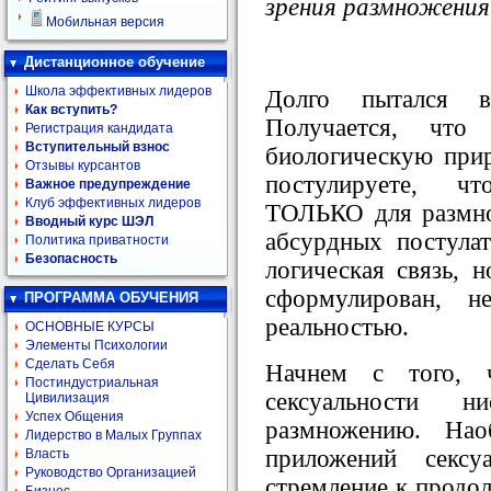
зрения размножения
Мобильная версия
Дистанционное обучение
Школа эффективных лидеров
Долго пытался в
Как вступить?
Получается, что
Регистрация кандидата
Вступительный взнос
биологическую прир
Отзывы курсантов
постулируете, чт
Важное предупреждение
Клуб эффективных лидеров
ТОЛЬКО для размно
Вводный курс ШЭЛ
абсурдных постула
Политика приватности
Безопасность
логическая связь, 
сформулирован, 
ПРОГРАММА ОБУЧЕНИЯ
реальностью.
ОСНОВНЫЕ КУРСЫ
Элементы Психологии
Сделать Себя
Начнем с того, 
Постиндустриальная
сексуальности н
Цивилизация
Успех Общения
размножению. На
Лидерство в Малых Группах
приложений сексу
Власть
Руководство Организацией
стремление к продол