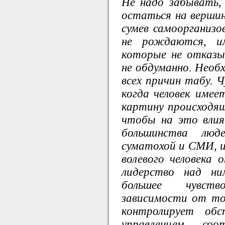
Не надо забывать, 
остаться на вершин
сумев самоорганиз
не рождаются, и
которые не отказ
не обдуманно. Необ
всех причин табу. 
когда человек имее
картину происходящ
чтобы на это влия
большинства люде
суматохой и СМИ, и 
волевого человека 
лидерство над н
большее чувст
зависимости от тог
контролирует обс
управленцем со