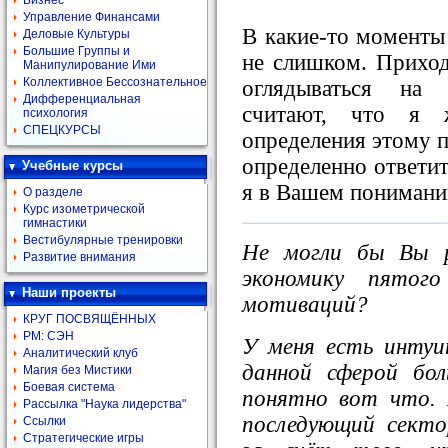
Бизнес
Управление Финансами
В какие-то моменты 
Деловые Культуры
Большие Группы и
не слишком. Приход
Манипулирование Ими
Коллективное Бессознательное
оглядываться на
Дифференциальная
считают, что я ж
психология
СПЕЦКУРСЫ
определения этому п
определенно ответит
Учебные курсы
я в Вашем понимани
О разделе
Курс изометрической
гимнастики
Вестибулярные тренировки
Не могли бы Вы р
Развитие внимания
экономику пятог
Наши проекты
мотиваций?
КРУГ ПОСВЯЩЁННЫХ
РМ: СЭН
У меня есть интуи
Аналитический клуб
данной сферой бол
Магия без Мистики
Боевая система
понятно вот что. 
Рассылка "Наука лидерства"
последующий секто
Ссылки
Стратегические игры