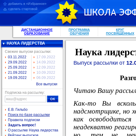
добавить в «Избранное»
сделать стартовой
ДИСТАНЦИОННОЕ
ПРОГРАММА
КРУГ
ОБРАЗОВАНИЕ
ОБУЧЕНИЯ
ПОСВЯЩЕННЫХ
НАУКА ЛИДЕРСТВА
Наука лидерс
Свежие выпуски рассылки:
03.11.2022
17.09.2022
Выпуск рассылки от
12.
29.09.2022
14.09.2022
25.09.2022
12.09.2022
21.09.2022
10.09.2022
Разг
19.09.2022
06.09.2022
Все выпуски
Читаю Вашу рассылк
Подписка на рассылку:
Как-то Вы всколь
надсмотрщике, но х
Е.В. Гильбо
Поиск по базе рассылки
как освободиться
Правила подписки
Задать вопрос!
неадекватно реагиро
О рассылке Наука лидерства
но, тем не мен
Рейтинг выпусков