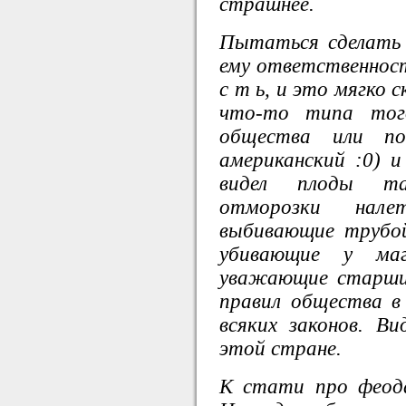
страшнее.
Пытаться сделать 
ему ответственность
с т ь, и это мягко 
что-то типа тог
общества или по
американский :0) и
видел плоды та
отморозки на
выбивающие трубой
убивающие у маг
уважающие старши
правил общества в
всяких законов. В
этой стране.
К стати про феода