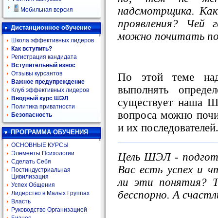
надсмотрщика. Как
Мобильная версия
проявления? Чей 
Дистанционное обучение
можно почитать по
Школа эффективных лидеров
Как вступить?
Регистрация кандидата
Вступительный взнос
Отзывы курсантов
По этой теме над
Важное предупреждение
выполнять опреде
Клуб эффективных лидеров
Вводный курс ШЭЛ
существует наша Ш
Политика приватности
вопроса можно почи
Безопасность
и их последователей
ПРОГРАММА ОБУЧЕНИЯ
ОСНОВНЫЕ КУРСЫ
Элементы Психологии
Цель ШЭЛ - подгото
Сделать Себя
Вас есть успех и 
Постиндустриальная
Цивилизация
ли эти понятия? Т
Успех Общения
бесспорно. А счаст
Лидерство в Малых Группах
Власть
Руководство Организацией