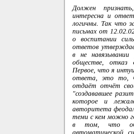
Должен признат
интересна и отве
логичны. Так что з
письмах от 12.02.0
о воспитании силь
ответов утвержда
в не навязывании 
обществе, отказ
Первое, что я инту
ответа, это то, 
отдаёт отчёт сво
"создававшее разит
которое и лежало
авторитета феодалов
теми с кем можно г
в том, что об
автоматической с