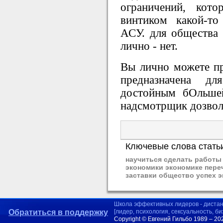
ограничений, кото
винтиком какой-т
АСУ. для общества 
лично - нет.
Вы лично можете п
предназначена д
достойным бОльше
надсмотрщик дозвол
Ключевые слова стать
научиться сделать работы
экономики экономике пер
заставки общество успех 
Школа эффективных лидеров - диста
Обратиться в поддержку
[лидер, психология, сексуальность, б
Copyright © Евгений Гильбо 1989 – 20