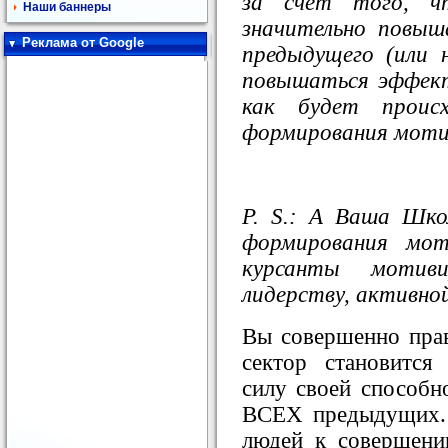
за счёт того, ч
Наши баннеры
значительно повы
Реклама от Google
предыдущего (или 
повышаться эффек
как будет проис
формирования моти
P. S.:
А Ваша Школ
формирования мот
курсанты мотив
лидерству, активной
Вы совершенно пра
сектор становитс
силу своей способн
ВСЕХ предыдущих. 
людей к совершени