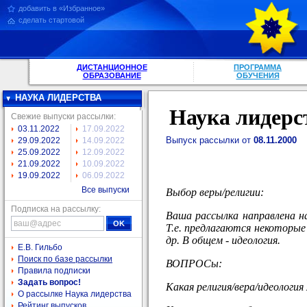
добавить в «Избранное»
сделать стартовой
ДИСТАНЦИОННОЕ
ПРОГРАММА
ОБРАЗОВАНИЕ
ОБУЧЕНИЯ
НАУКА ЛИДЕРСТВА
Наука лидерс
Свежие выпуски рассылки:
03.11.2022
17.09.2022
Выпуск рассылки от
08.11.2000
29.09.2022
14.09.2022
25.09.2022
12.09.2022
21.09.2022
10.09.2022
19.09.2022
06.09.2022
Все выпуски
Выбор веры/религии:
Подписка на рассылку:
Ваша рассылка направлена на
Т.е. предлагаются некоторые
др. В общем - идеология.
Е.В. Гильбо
Поиск по базе рассылки
ВОПРОСы:
Правила подписки
Задать вопрос!
Какая религия/вера/идеологи
О рассылке Наука лидерства
Рейтинг выпусков