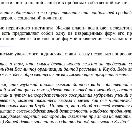
ы достигнете и полной ясности в проблемах собственной жизни.
звития общества и его существования при наибольшей средн
идеров, а социальной политики.
ние первичного инстинкта. Жажда власти возникает вследстви
 есть представляет собой одну из извращенных форм его пр
нтация является извращенной формой проявления сексуальности
исьмо уважаемого подписчика ставит сразу несколько вопросов
ались о том, что смысл деятельности лежит за пределами с
ль (для Вас лично) организации данной рассылки и Клуба. Ведь 
ожет здесь образоваться в незаслуживающем презрения количес
, что глубокий анализ смысла данного вида собственной д
ой комбинации самых эффективных новейших методов, составле
 так и путем непосредственного восприятия мудреных учений 
яетесь, может оказаться весьма полезен как для читателей
ля самих членов Клуба. Понятно, что одной из целей является 
ультате высокоэффективной деятельности наиболее продвинуты
 самоудовлетворения, которое Вы сможете при этом испытать,
ель) Вашей деятельности по созданию данной рассылки и Клуба?