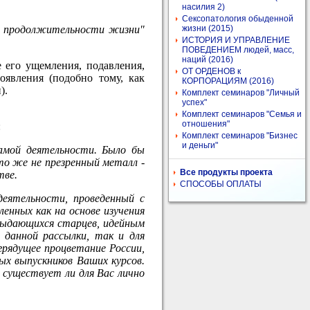
насилия 2)
Сексопатология обыденной
ей продолжительности жизни"
жизни (2015)
ИСТОРИЯ И УПРАВЛЕНИЕ
ПОВЕДЕНИЕМ людей, масс,
наций (2016)
е его ущемления, подавления,
ОТ ОРДЕНОВ к
оявления (подобно тому, как
КОРПОРАЦИЯМ (2016)
).
Комплект семинаров "Личный
успех"
Комплект семинаров "Семья и
отношения"
:
Комплект семинаров "Бизнес
и деньги"
амой деятельности. Было бы
это же не презренный металл -
Все продукты проекта
тве.
СПОСОБЫ ОПЛАТЫ
еятельности, проведенный с
нных как на основе изучения
выдающихся старцев, идейным
 данной рассылки, так и для
грядущее процветание России,
х выпускников Ваших курсов.
 существует ли для Вас лично