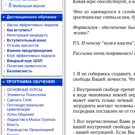
Какая вера способствует, а 
Мобильная версия
Что из имеющегося в сегодн
христианские секты,ислам, б
Дистанционное обучение
Школа эффективных лидеров
Формализуя - обеспечение б
Как вступить?
жизни?
Регистрация кандидата
Вступительный взнос
P.S. И почему "воля к власти
Отзывы курсантов
Важное предупреждение
Рассылка очень понравилась! 
Клуб эффективных лидеров
Вводный курс ШЭЛ
Политика приватности
Безопасность
1 Я не собираюсь создавать 
свободы Вашей личности. Что
ПРОГРАММА ОБУЧЕНИЯ
2 Внутренней свободе препят
ОСНОВНЫЕ КУРСЫ
в виде чиновника некоей ие
Элементы Психологии
может иметь только личный 
Сделать Себя
затруднить контакт человека
Постиндустриальная
Цивилизация
посредник поставлен не от гос
Успех Общения
Лидерство в Малых Группах
3 Все перечисленные Вами р
Власть
вашей внутренней свободы по
Руководство Организацией
- вашей интуицией. Если Вы 