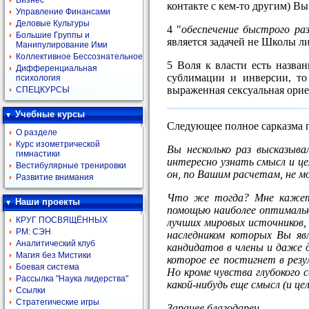
Бизнес
контакте с кем-то другим) В
Управление Финансами
Деловые Культуры
4 "
обеспечение быстрого ра
Большие Группы и
является задачей не Школы л
Манипулирование Ими
Коллективное Бессознательное
5 Воля к власти есть назва
Дифференциальная
сублимации и инверсии, то
психология
выраженная сексуальная орие
СПЕЦКУРСЫ
Учебные курсы
Следующее полное сарказма п
О разделе
Курс изометрической
Вы несколько раз высказыв
гимнастики
интересно узнать смысл и це
Вестибулярные тренировки
он, по Вашим расчетам, не м
Развитие внимания
Что же тогда? Мне кажется
Наши проекты
помощью наиболее оптимальн
КРУГ ПОСВЯЩЁННЫХ
лучших мировых источников,
РМ: СЭН
наследником которых Вы явл
Аналитический клуб
кандидатов в члены и даже д
Магия без Мистики
которое ее постигнет в рез
Боевая система
Но кроме чувства глубокого
Рассылка "Наука лидерства"
какой-нибудь еще смысл (и ц
Ссылки
Стратегические игры
Заранее благодарен.