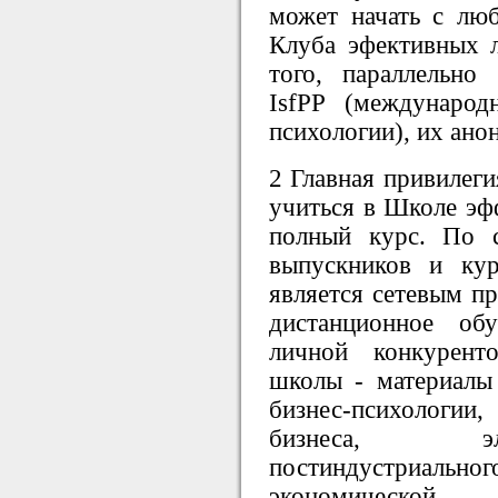
может начать с лю
Клуба эфективных л
того, параллельно
IsfPP (международ
психологии), их ано
2 Главная привилеги
учиться в Школе эф
полный курс. По 
выпускников и ку
является сетевым п
дистанционное об
личной конкурент
школы - материалы 
бизнес-психологии,
бизнеса, эл
постиндустриаль
экономическо