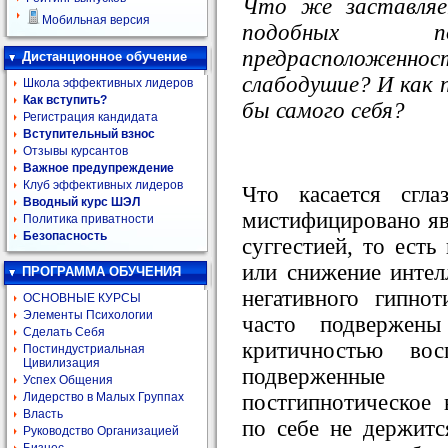
Что же заставля
Мобильная версия
подобных по
предрасположенн
Дистанционное обучение
слабодушие? И как п
Школа эффективных лидеров
Как вступить?
бы самого себя?
Регистрация кандидата
Вступительный взнос
Отзывы курсантов
Важное предупреждение
Клуб эффективных лидеров
Что касается сгл
Вводный курс ШЭЛ
мистифицировано явл
Политика приватности
Безопасность
суггестией, то есть
или снижение интелл
ПРОГРАММА ОБУЧЕНИЯ
негативного гипнот
ОСНОВНЫЕ КУРСЫ
Элементы Психологии
часто подвержены
Сделать Себя
критичностью во
Постиндустриальная
Цивилизация
подверженные
Успех Общения
постгипнотическое 
Лидерство в Малых Группах
Власть
по себе не держитс
Руководство Организацией