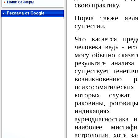
Наши баннеры
свою практику.
Реклама от Google
Порча также явля
суггестии.
Что касается пред
человека ведь - ег
могу обычно сказат
результате анализ
существует генетич
возникновению 
психосоматически
которых служат 
раковины, роговицы
индикациях о
ауреодиагностика 
наиболее мистифи
астрология, хотя з