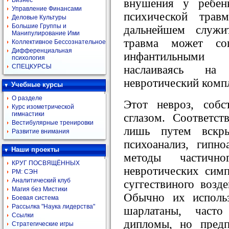
Бизнес
внушения у ребен
Управление Финансами
психической трав
Деловые Культуры
Большие Группы и
дальнейшем служи
Манипулирование Ими
травма может со
Коллективное Бессознательное
Дифференциальная
инфантильными 
психология
СПЕЦКУРСЫ
наслаиваясь на
невротический компл
Учебные курсы
О разделе
Этот невроз, соб
Курс изометрической
гимнастики
сглазом. Соответст
Вестибулярные тренировки
лишь путем вскр
Развитие внимания
психоанализ, гипн
Наши проекты
методы частично
КРУГ ПОСВЯЩЁННЫХ
невротических сим
РМ: СЭН
Аналитический клуб
суггествиного возде
Магия без Мистики
Обычно их исполь
Боевая система
Рассылка "Наука лидерства"
шарлатаны, част
Ссылки
дипломы, но пред
Стратегические игры