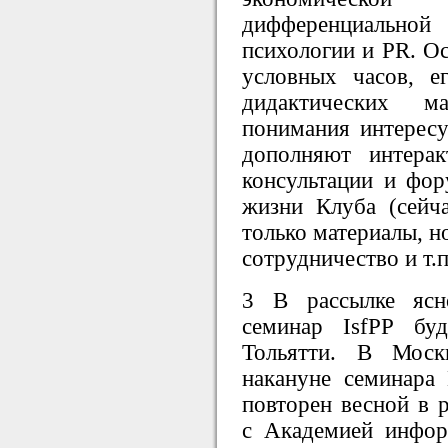
дифференциальн
психологии и PR. Ос
условных часов, е
дидактических м
понимания интересу
дополняют интера
консультации и фор
жизни Клуба (сейч
только материалы, н
сотрудничество и т.п
3 В рассылке ясн
семинар IsfPP бу
Тольятти. В Моск
накануне семинара
повторен весной в 
с Академией инфор