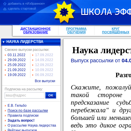
добавить в «Избранное»
сделать стартовой
ДИСТАНЦИОННОЕ
ПРОГРАММА
КРУГ
ОБРАЗОВАНИЕ
ОБУЧЕНИЯ
ПОСВЯЩЕННЫХ
НАУКА ЛИДЕРСТВА
Наука лидерс
Свежие выпуски рассылки:
03.11.2022
17.09.2022
Выпуск рассылки от
04.
29.09.2022
14.09.2022
25.09.2022
12.09.2022
21.09.2022
10.09.2022
Разг
19.09.2022
06.09.2022
Все выпуски
Скажите, пожалуй
Подписка на рассылку:
такой стороне 
предсказание суд
Е.В. Гильбо
перебежала" и дру
Поиск по базе рассылки
Правила подписки
большей или меньшей
Задать вопрос!
ведь это дикое огр
О рассылке Наука лидерства
Рейтинг выпусков