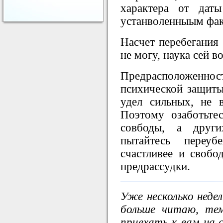
характера от дат
устанволенныым фа
Насчет перебегания 
не могу, наука сей в
Предрасположенност
психической защиты
удел сильных, не 
Поэтому озаботьте
совбоды, а други
пытайтесь переуб
счастливее и свобо
предрассудки.
Уже несколько неде
больше читаю, те
приехать к вам на 