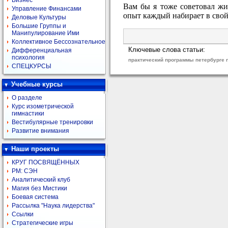
Бизнес
Вам бы я тоже советовал жи
Управление Финансами
опыт каждый набирает в свой
Деловые Культуры
Большие Группы и
Манипулирование Ими
Коллективное Бессознательное
Ключевые слова статьи:
Дифференциальная
психология
практический программы петербурге 
СПЕЦКУРСЫ
Учебные курсы
О разделе
Курс изометрической
гимнастики
Вестибулярные тренировки
Развитие внимания
Наши проекты
КРУГ ПОСВЯЩЁННЫХ
РМ: СЭН
Аналитический клуб
Магия без Мистики
Боевая система
Рассылка "Наука лидерства"
Ссылки
Стратегические игры