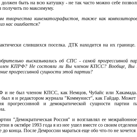
р должен быть на всю катушку - не так часто можно себе позвол
ы получить по максимуму.
дом творчества кинематографистов, также как композиторов
 из нас ошибается?
актически слившихся поселка. ДТК находится на их границе.
брительно высказывались об СПС - самой прогрессивной п
 член КПРФ? Не состояли ли Вы членом КПСС? Вообще, Вы к
ание прогрессивной сущности этой партии?
Ф и не был членом КПСС, как Немцов, Чубайс или Хакамада.
е был я и редактором журнала "Коммунист", как Гайдар. Может
ия прогрессивной и демократической сущности партии па
на.
ртии "Демократическая Россия" и возглавлял ее межрайонное 
ртии в октябре 1993 года я из нее ушел вместе со своим отделен
е до конца. После Демроссии мараться еще обо что-то не хочется 