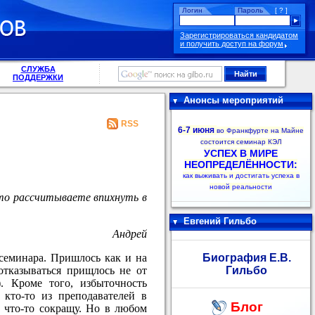
Логин
Пароль
[ ? ]
Зарегистрироваться кандидатом
и получить доступ на форум
СЛУЖБА
ПОДДЕРЖКИ
Анонсы мероприятий
RSS
6-7 июня
во Франкфурте на Майне
состоится семинар КЭЛ
УСПЕХ В МИРЕ
НЕОПРЕДЕЛЁННОСТИ:
как выживать и достигать успеха в
новой реальности
то рассчитываете впихнуть в
Евгений Гильбо
Андрей
 семинара. Пришлось как и на
Биография Е.В.
 отказываться прищлось не от
Гильбо
. Кроме того, избыточность
кто-то из преподавателей в
Блог
а что-то сокращу. Но в любом