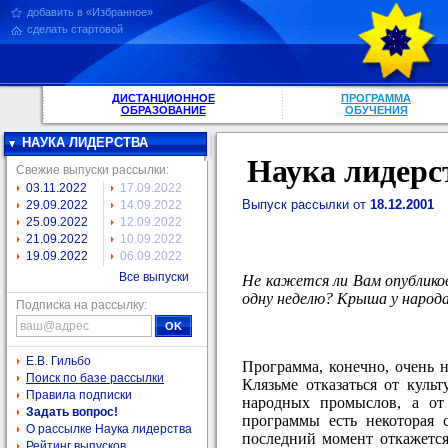
добавить в «Избранное»
сделать стартовой
ДИСТАНЦИОННОЕ
ПРОГРАММА
ОБРАЗОВАНИЕ
ОБУЧЕНИЯ
НАУКА ЛИДЕРСТВА
Наука лидерс
Свежие выпуски рассылки:
03.11.2022
17.09.2022
Выпуск рассылки от
18.12.2001
29.09.2022
14.09.2022
25.09.2022
12.09.2022
21.09.2022
10.09.2022
19.09.2022
06.09.2022
Все выпуски
Не кажется ли Вам опублико
одну неделю? Крыша у народа
Подписка на рассылку:
Е.В. Гильбо
Программа, конечно, очень 
Поиск по базе рассылки
Клязьме отказаться от куль
Правила подписки
народных промыслов, а от
Задать вопрос!
программы есть некоторая 
О рассылке Наука лидерства
последний момент откажется
Рейтинг выпусков