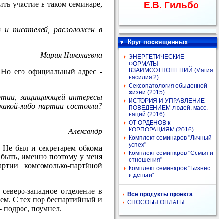
ить участие в таком семинаре,
Е.В. Гильбо
 и писателей, расположен в
Круг посвященных
Мария Николаевна
ЭНЕРГЕТИЧЕСКИЕ
ФОРМАТЫ
ВЗАИМООТНОШЕНИЙ (Магия
 Но его официальный адрес -
насилия 2)
Сексопатология обыденной
жизни (2015)
артии, защищающей интересы
ИСТОРИЯ И УПРАВЛЕНИЕ
акой-либо партии состояли?
ПОВЕДЕНИЕМ людей, масс,
наций (2016)
ОТ ОРДЕНОВ к
КОРПОРАЦИЯМ (2016)
Александр
Комплект семинаров "Личный
успех"
 Не был и секретарем обкома
Комплект семинаров "Семья и
 быть, именно поэтому у меня
отношения"
ртии комсомолько-партйной
Комплект семинаров "Бизнес
и деньги"
северо-западное отделение в
Все продукты проекта
ием. С тех пор беспартийный и
СПОСОБЫ ОПЛАТЫ
- подрос, поумнел.