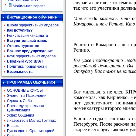
случае я считаю, что семина
Мобильная версия
так что его участники должн
Дистанционное обучение
Мне всегда казалось, что 
Комарово, а не в Репино. Кто
Школа эффективных лидеров
Как вступить?
Регистрация кандидата
Вступительный взнос
Репино и Комарово - два пр
Отзывы курсантов
Репино.
Важное предупреждение
Клуб эффективных лидеров
Вы уже неоднократно неодо
Вводный курс ШЭЛ
российской демократии. Вы
Политика приватности
Откуда у Вас такое непоним
Безопасность
ПРОГРАММА ОБУЧЕНИЯ
ОСНОВНЫЕ КУРСЫ
Бог миловал, я не член КПР
Элементы Психологии
комсомола, как Кириенко. Н
Сделать Себя
нет достаточного пониман
Постиндустриальная
номенклатуры второго эшело
Цивилизация
Успех Общения
В юные годы я состоял в па
Лидерство в Малых Группах
Петербурге. После раскола па
Власть
скорее всего буду таковым уж
Руководство Организацией