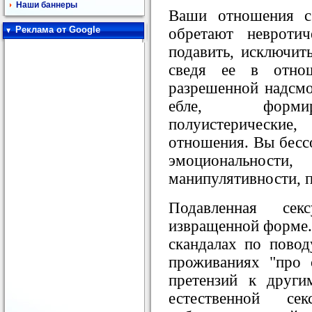
Наши баннеры
Ваши отношения с
Реклама от Google
обретают невротич
подавить, исключит
сведя ее в отно
разрешенной надсм
ебле, формир
полуистерические
отношения. Вы бессо
эмоциональност
манипулятивности, п
Подавленная сек
извращенной форме.
скандалах по повод
проживаниях "про 
претензий к други
естественной се