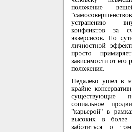
положение вещ
"самосовершенств
устранению вну
конфликтов за сч
экзерсисов. По сут
личностной эффек
просто примиря
зависимости от его 
положения.
Недалеко ушел в э
крайне консерватив
существующие 
социальное продв
"карьерой" в рамк
высоких в более
заботиться о то