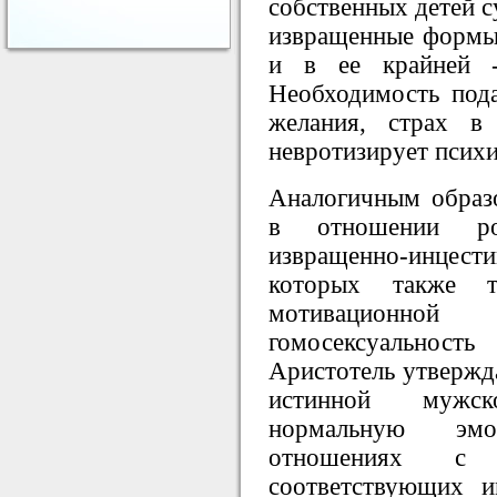
собственных детей с
извращенные формы 
и в ее крайней -
Необходимость пода
желания, страх в
невротизирует психи
Аналогичным образо
в отношении ро
извращенно-инцес
которых также тр
мотивационной
гомосексуальность
Аристотель утвержда
истинной мужс
нормальную эм
отношениях с 
соответствующих и