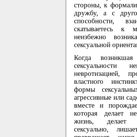
стороны, к формал
дружбу, а с друг
способности, вз
скатываетесь к м
неизбежно возни
сексуальной ориента
Когда возникшая
сексуальности н
невротизацией, п
властного инстин
формы сексуальны
агрессивные или сад
вместе и порождае
которая делает н
жизнь, делает 
сексуально, лиша