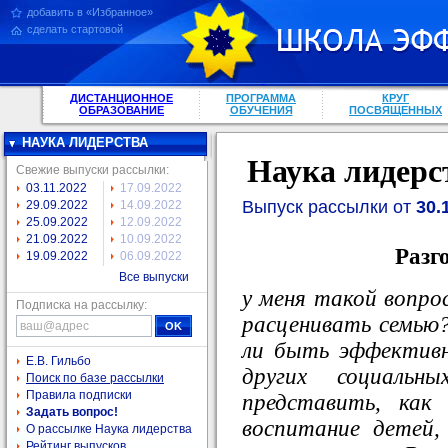
добавить в «Избранное»
сделать стартовой
ДИСТАНЦИОННОЕ
ПРОГРАММА
КРУГ
ОБРАЗОВАНИЕ
ОБУЧЕНИЯ
ПОСВЯЩЕННЫХ
НАУКА ЛИДЕРСТВА
Наука лидерс
Свежие выпуски рассылки:
03.11.2022
17.09.2022
Выпуск рассылки от
30.
29.09.2022
14.09.2022
25.09.2022
12.09.2022
21.09.2022
10.09.2022
Разг
19.09.2022
06.09.2022
Все выпуски
у меня такой вопрос
Подписка на рассылку:
расценивать семь
ли быть эффективн
Е.В. Гильбо
других социальн
Поиск по базе рассылки
Правила подписки
представить, как
Задать вопрос!
воспитание детей,
О рассылке Наука лидерства
Рейтинг выпусков