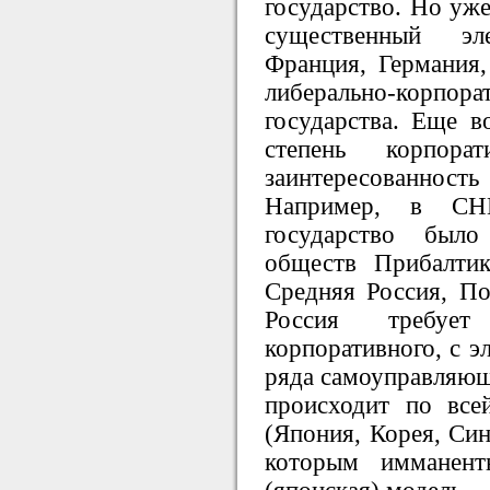
государство. Но уж
существенный эл
Франция, Германия
либерально-корп
государства. Еще в
степень корпор
заинтересованнос
Например, в СНГ 
государство был
обществ Прибалти
Средняя Россия, По
Россия требуе
корпоративного, с э
ряда самоуправляющ
происходит по все
(Япония, Корея, Синг
которым имманентн