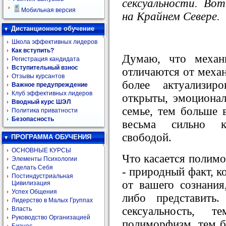
сексуальности. Во
Мобильная версия
на Крайнем Севере.
Дистанционное обучение
Школа эффективных лидеров
Как вступить?
Думаю, что механ
Регистрация кандидата
Вступительный взнос
отличаются от механ
Отзывы курсантов
более актуализир
Важное предупреждение
Клуб эффективных лидеров
открыты, эмоционал
Вводный курс ШЭЛ
семье, тем больше в
Политика приватности
Безопасность
весьма сильно к
свободой.
ПРОГРАММА ОБУЧЕНИЯ
ОСНОВНЫЕ КУРСЫ
Что касается полимо
Элементы Психологии
Сделать Себя
- природный факт, к
Постиндустриальная
от вашего сознания
Цивилизация
Успех Общения
либо представить
Лидерство в Малых Группах
сексуальность, 
Власть
Руководство Организацией
полиморфизм, тем б