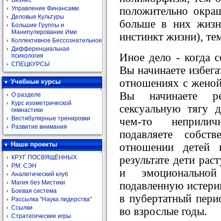
Бизнес
положительно окра
Управление Финансами
Деловые Культуры
больше в них жизни
Большие Группы и
Манипулирование Ими
инстинкт жизни), те
Коллективное Бессознательное
Дифференциальная
Иное дело - когда с
психология
СПЕЦКУРСЫ
Вы начинаете избега
отношениях с женой,
Учебные курсы
Вы начинаете реп
О разделе
Курс изометрической
сексуальную тягу д
гимнастики
Вестибулярные тренировки
чем-то неприли
Развитие внимания
подавляете собст
Наши проекты
отношении детей 
результате дети рас
КРУГ ПОСВЯЩЁННЫХ
РМ: СЭН
и эмоциональной
Аналитический клуб
Магия без Мистики
подавленную истери
Боевая система
в пубертатный пери
Рассылка "Наука лидерства"
Ссылки
во взрослые годы.
Стратегические игры