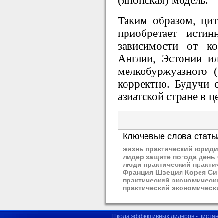
(японская) модель.
Таким образом, ци
приобретает исти
зависимости от ко
Англии, Эстонии и
мелкобуржуазного (
корректно. Будучи 
азиатской стране в ц
Ключевые слова стать
жизнь практический юриди
лидер защите погода день
люди практический практи
Франция Швеция Корея Син
практический экономичес
практический экономическ
Школа эффективных лидеров - диста