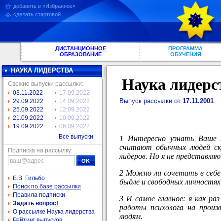
добавить в «Избранное»
сделать стартовой
ДИСТАНЦИОННОЕ
ПРОГРАММА
ОБРАЗОВАНИЕ
ОБУЧЕНИЯ
НАУКА ЛИДЕРСТВА
Наука лидерс
Свежие выпуски рассылки:
03.11.2022
17.09.2022
Выпуск рассылки от
17.11.2001
29.09.2022
14.09.2022
25.09.2022
12.09.2022
21.09.2022
10.09.2022
19.09.2022
06.09.2022
Все выпуски
1 Интересно узнать Ваше м
считают обычных людей ску
Подписка на рассылку:
лидеров. Но я не представля
2 Можно ли сочетать в себе
Е.В. Гильбо
быдле и свободных личностях
Поиск по базе рассылки
Правила подписки
3 И самое главное: я как ра
Задать вопрос!
работы психолога на произ
О рассылке Наука лидерства
людям.
Рейтинг выпусков