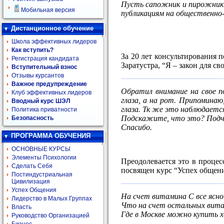
Пусть сапожник и пирожник з
Мобильная версия
публикациям на общественно-
Дистанционное обучение
Школа эффективных лидеров
Как вступить?
За 20 лет консультирования 
Регистрация кандидата
Заратустра, “Я – закон для сво
Вступительный взнос
Отзывы курсантов
Важное предупреждение
Обратил внимание на свое по
Клуб эффективных лидеров
глаза, а на рот. Припоминаю
Вводный курс ШЭЛ
глаза. Тк же это наблюдается
Политика приватности
Подскажите, что это? Подчи
Безопасность
Спасибо.
ПРОГРАММА ОБУЧЕНИЯ
ОСНОВНЫЕ КУРСЫ
Элементы Психологии
Преодолевается это в проце
Сделать Себя
посвящен курс “Успех общени
Постиндустриальная
Цивилизация
Успех Общения
На счет витамина С все ясно.
Лидерство в Малых Группах
Что на счет остальных витам
Власть
Где в Москве можно купить 
Руководство Организацией