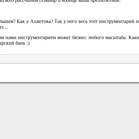
На кого рассчитан семинар и вообще ваши предложения?
льшим? Как у Ахметова? Так у него весь этот инструментарий е
нял…
ым нами инструментарием может бизнес любого масштаба. Каки
арский банк :)