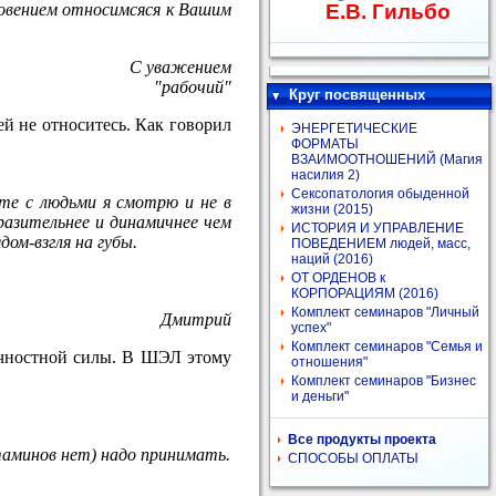
говением относимсяся к Вашим
Е.В. Гильбо
С уважением
"рабочий"
Круг посвященных
ей не относитесь. Как говорил
ЭНЕРГЕТИЧЕСКИЕ
ФОРМАТЫ
ВЗАИМООТНОШЕНИЙ (Магия
насилия 2)
Сексопатология обыденной
кте с людьми я смотрю и не в
жизни (2015)
ыразительнее и динамичнее чем
ИСТОРИЯ И УПРАВЛЕНИЕ
дом-взгля на губы.
ПОВЕДЕНИЕМ людей, масс,
наций (2016)
ОТ ОРДЕНОВ к
КОРПОРАЦИЯМ (2016)
Комплект семинаров "Личный
Дмитрий
успех"
Комплект семинаров "Семья и
ичностной силы. В ШЭЛ этому
отношения"
Комплект семинаров "Бизнес
и деньги"
Все продукты проекта
таминов нет) надо принимать.
СПОСОБЫ ОПЛАТЫ