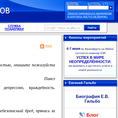
Логин
Пароль
[ ? ]
Зарегистрироваться кандидатом
и получить доступ на форум
СЛУЖБА
ПОДДЕРЖКИ
Анонсы мероприятий
RSS
6-7 июня
во Франкфурте на Майне
состоится семинар КЭЛ
УСПЕХ В МИРЕ
НЕОПРЕДЕЛЁННОСТИ:
ностью, опишите пожалуйста
как выживать и достигать успеха в
новой реальности
Павел
Евгений Гильбо
 депрессию, враждебность.
Биография Е.В.
Гильбо
безопасный бред, прячась за
Блог