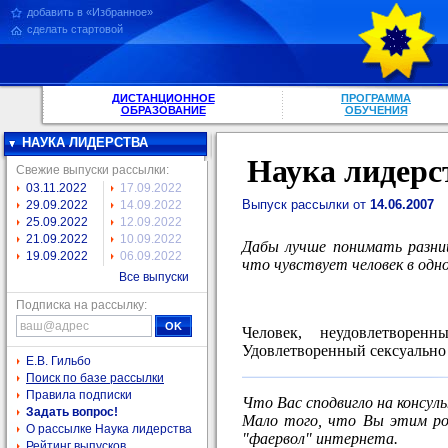
добавить в «Избранное»
сделать стартовой
ДИСТАНЦИОННОЕ
ПРОГРАММА
ОБРАЗОВАНИЕ
ОБУЧЕНИЯ
НАУКА ЛИДЕРСТВА
Наука лидерс
Свежие выпуски рассылки:
03.11.2022
17.09.2022
Выпуск рассылки от
14.06.2007
29.09.2022
14.09.2022
25.09.2022
12.09.2022
21.09.2022
10.09.2022
Дабы лучше понимать разни
19.09.2022
06.09.2022
что чувствует человек в одно
Все выпуски
Подписка на рассылку:
Человек, неудовлетворенн
Удовлетворенный сексуально 
Е.В. Гильбо
Поиск по базе рассылки
Правила подписки
Что Вас сподвигло на консул
Задать вопрос!
Мало того, что Вы этим рон
О рассылке Наука лидерства
"фаервол" интернета.
Рейтинг выпусков