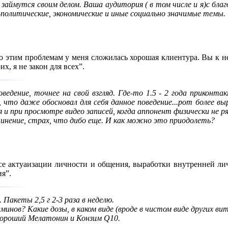
аймутся своим делом. Ваша аудитория ( в том числе и я)с бла
политические, экономические и иные социально значимые темы.
по этим проблемам у меня сложилась хорошая клиентура. Вы к н
их, я не закон для всех”.
ведение, точнее на свой взгляд. Где-то 1.5 - 2 года приконта
, что даже обосновал для себя данное поведение...рот более в
 и при просмотре видео записей, когда аппонент физически не ря
нение, страх, что дибо еще. И как можно это приодолеть?
ссе актуаизации личности и общения, выработки внутренней л
я”.
 Пакеты 2,5 г 2-3 раза в неделю.
инов? Какие дозы, в каком виде (вроде в чистом виде других ви
хороший Мелатонин и Конзим Q10.