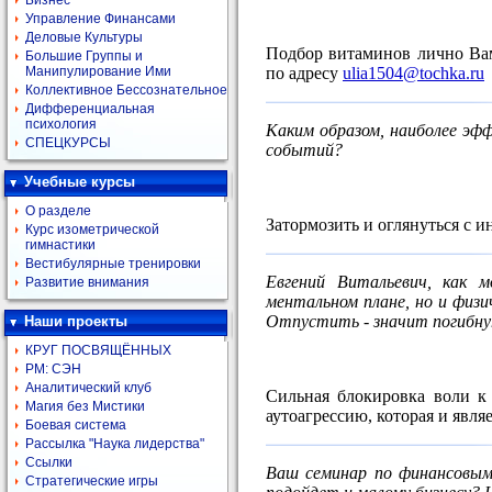
Бизнес
Управление Финансами
Деловые Культуры
Подбор витаминов лично Вам
Большие Группы и
по адресу
ulia1504@tochka.ru
Манипулирование Ими
Коллективное Бессознательное
Дифференциальная
психология
Каким образом, наиболее эф
СПЕЦКУРСЫ
событий?
Учебные курсы
О разделе
Затормозить и оглянуться с и
Курс изометрической
гимнастики
Вестибулярные тренировки
Евгений Витальевич, как 
Развитие внимания
ментальном плане, но и физи
Отпустить - значит погибну
Наши проекты
КРУГ ПОСВЯЩЁННЫХ
РМ: СЭН
Аналитический клуб
Сильная блокировка воли к 
Магия без Мистики
аутоагрессию, которая и явл
Боевая система
Рассылка "Наука лидерства"
Ссылки
Ваш семинар по финансовым
Стратегические игры