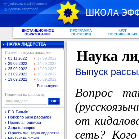
добавить в «Избранное»
сделать стартовой
ДИСТАНЦИОННОЕ
ПРОГРАММА
КРУГ
ОБРАЗОВАНИЕ
ОБУЧЕНИЯ
ПОСВЯЩЕННЫХ
НАУКА ЛИДЕРСТВА
Наука ли
Свежие выпуски рассылки:
03.11.2022
17.09.2022
29.09.2022
14.09.2022
Выпуск рассы
25.09.2022
12.09.2022
21.09.2022
10.09.2022
19.09.2022
06.09.2022
Все выпуски
Вопрос та
Подписка на рассылку:
(русскоязыч
Е.В. Гильбо
от кидалов
Поиск по базе рассылки
Правила подписки
Задать вопрос!
сеть? Кого
О рассылке Наука лидерства
Рейтинг выпусков