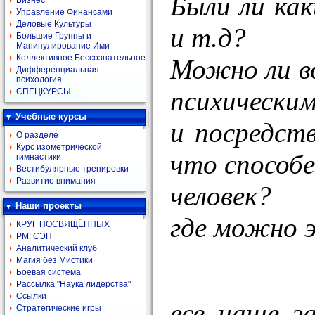
Были ли как
Бизнес
Управление Финансами
Деловые Культуры
и т.д?
Большие Группы и
Манипулирование Ими
Коллективное Бессознательное
Можно ли в
Дифференциальная
психология
психически
СПЕЦКУРСЫ
Учебные курсы
и посредств
О разделе
Курс изометрической
что способ
гимнастики
Вестибулярные тренировки
Развитие внимания
человек?
Наши проекты
где можно 
КРУГ ПОСВЯЩЁННЫХ
РМ: СЭН
Аналитический клуб
Магия без Мистики
Боевая система
Рассылка "Наука лидерства"
Ссылки
все чаще з
Стратегические игры