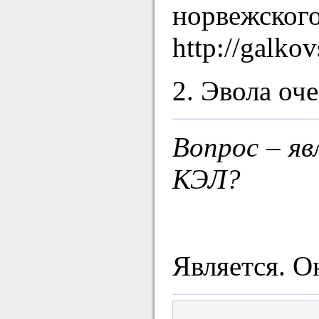
норвежско
http://galko
2. Эвола оч
Вопрос – яв
КЭЛ?
Является. О