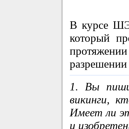
В курсе ШЭ
который пр
протяжени
разрешении 
1. Вы пиш
викинги, к
Имеет ли эт
и изобретен